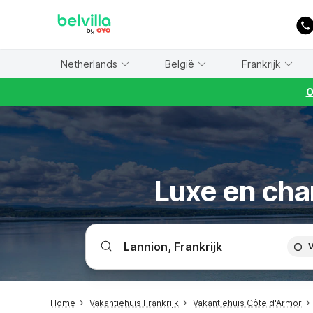
WIZARD MEMBER
Netherlands
België
Frankrijk
O
Luxe en cha
V
Home
Vakantiehuis Frankrijk
Vakantiehuis Côte d'Armor