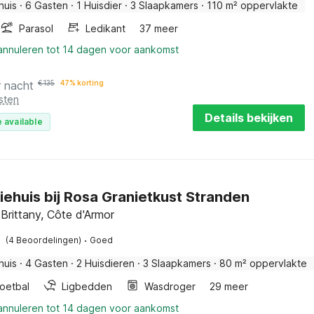
huis
·
6 Gasten
·
1 Huisdier
·
3 Slaapkamers
·
110 m² oppervlakte
Parasol
Ledikant
37 meer
 annuleren tot 14 dagen voor aankomst
r nacht
€
135
47% korting
sten
Details bekijken
 available
iehuis bij Rosa Granietkust Stranden
Brittany, Côte d'Armor
·
(4 Beoordelingen)
Goed
huis
·
4 Gasten
·
2 Huisdieren
·
3 Slaapkamers
·
80 m² oppervlakte
oetbal
Ligbedden
Wasdroger
29 meer
 annuleren tot 14 dagen voor aankomst