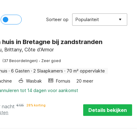
Sorteer op
Populariteit
 huis in Bretagne bij zandstranden
au, Brittany, Côte d'Armor
·
(37 Beoordelingen)
Zeer goed
huis
·
6 Gasten
·
2 Slaapkamers
·
70 m² oppervlakte
chine
Wasbak
Fornuis
20 meer
 annuleren tot 14 dagen voor aankomst
r nacht
€
135
28% korting
Details bekijken
sten