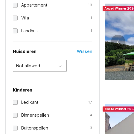
Appartement
13
Award Winner 202
Villa
1
Landhuis
1
Huisdieren
Wissen
Not allowed
Kinderen
Ledikant
17
Award Winner 202
Binnenspellen
4
Buitenspellen
3