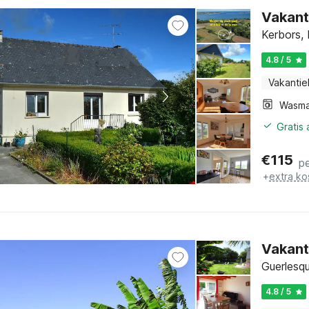
Vakanti
Kerbors, 
4.8 / 5
Vakantie
Wasma
Gratis
€
115
p
+
extra ko
Vakant
Guerlesqu
4.8 / 5