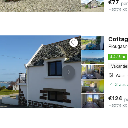
€
77
per
+
extra ko
Cottag
Plougasno
4.4 / 5
Vakantie
Wasma
Gratis
€
124
p
+
extra ko