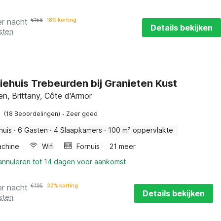
er nacht
€
156
18% korting
Details bekijken
sten
iehuis Trebeurden bij Granieten Kust
n, Brittany, Côte d'Armor
·
(18 Beoordelingen)
Zeer goed
huis
·
6 Gasten
·
4 Slaapkamers
·
100 m² oppervlakte
chine
Wifi
Fornuis
21 meer
 annuleren tot 14 dagen voor aankomst
er nacht
€
195
32% korting
Details bekijken
sten