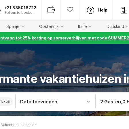
+31 885016722
Help
Bel om te boeken
Spanje
Oostenrijk
Italië
Duitsland
ntvang tot 25% korting op zomerverblijven met code SUMMER
rmante vakantiehuizen i
Data toevoegen
2 Gasten
,
0 
lakbij
Vakantiehuis Lannion