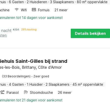
huis
·
6 Gasten
·
2 Huisdieren
·
3 Slaapkamers
·
80 m² oppervlakte
chine
Wifi
Fornuis
21 meer
 annuleren tot 14 dagen voor aankomst
r nacht
€
134
29% korting
Details bekijken
sten
ehuis Saint-Gilles bij strand
les-les-Bois, Brittany, Côte d'Armor
·
(33 Beoordelingen)
Zeer goed
huis
·
4 Gasten
·
1 Huisdier
·
2 Slaapkamers
·
45 m² oppervlakte
Parasol
Stoomdouche
26 meer
 annuleren tot 21 dagen voor aankomst