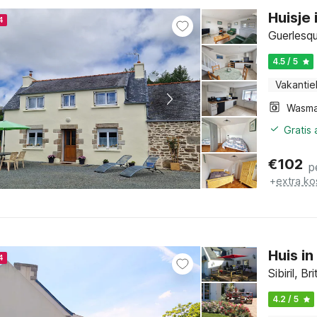
Huisje 
4
Guerlesqu
4.5 / 5
Vakantie
Wasma
Gratis
€
102
p
+
extra ko
Huis i
4
Sibiril, B
4.2 / 5