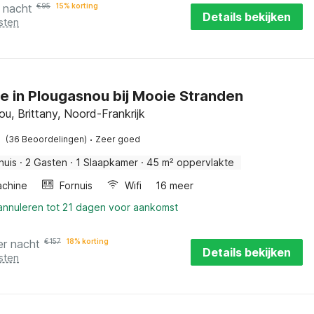
 nacht
€
95
15% korting
Details bekijken
sten
e in Plougasnou bij Mooie Stranden
u, Brittany, Noord-Frankrijk
·
(36 Beoordelingen)
Zeer goed
huis
·
2 Gasten
·
1 Slaapkamer
·
45 m² oppervlakte
chine
Fornuis
Wifi
16 meer
 annuleren tot 21 dagen voor aankomst
er nacht
€
157
18% korting
Details bekijken
sten