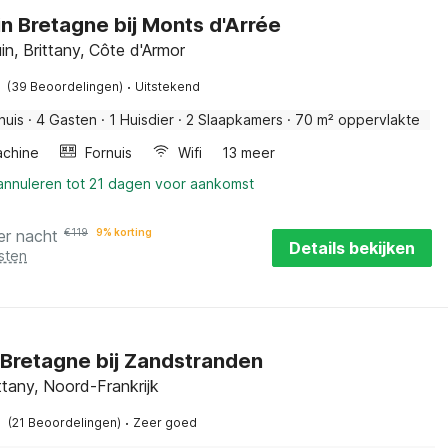
in Bretagne bij Monts d'Arrée
in, Brittany, Côte d'Armor
·
(39 Beoordelingen)
Uitstekend
huis
·
4 Gasten
·
1 Huisdier
·
2 Slaapkamers
·
70 m² oppervlakte
chine
Fornuis
Wifi
13 meer
 annuleren tot 21 dagen voor aankomst
er nacht
€
119
9% korting
Details bekijken
sten
n Bretagne bij Zandstranden
rittany, Noord-Frankrijk
·
(21 Beoordelingen)
Zeer goed