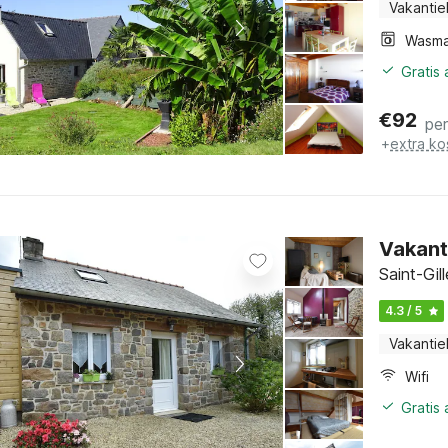
Vakantie
Wasma
Gratis
€
92
pe
+
extra ko
Vakanti
Saint-Gil
4.3 / 5
Vakantie
Wifi
Gratis