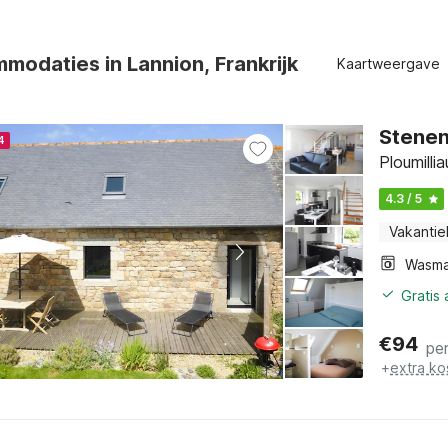
modaties in Lannion, Frankrijk
Kaartweergave
Stenen
4
Ploumilli
4.3 / 5
Vakantie
Wasma
Gratis
€
94
pe
+
extra ko