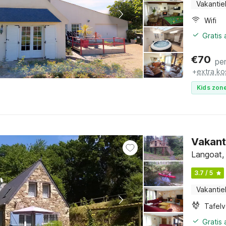
Vakantie
Wifi
Gratis
€
70
pe
+
extra ko
Kids zone
Vakant
Langoat, 
3.7 / 5
Vakantie
Tafelv
Gratis