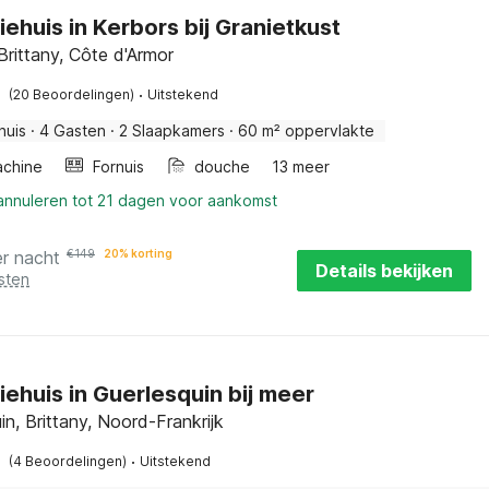
ehuis in Kerbors bij Granietkust
Brittany, Côte d'Armor
·
(20 Beoordelingen)
Uitstekend
huis
·
4 Gasten
·
2 Slaapkamers
·
60 m² oppervlakte
chine
Fornuis
douche
13 meer
 annuleren tot 21 dagen voor aankomst
er nacht
€
149
20% korting
Details bekijken
sten
iehuis in Guerlesquin bij meer
in, Brittany, Noord-Frankrijk
·
(4 Beoordelingen)
Uitstekend