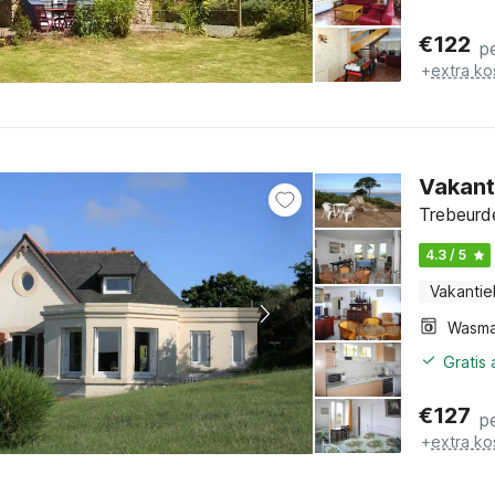
€
122
p
+
extra ko
Vakant
Trebeurde
4.3 / 5
Vakantie
Wasma
Gratis
€
127
p
+
extra ko