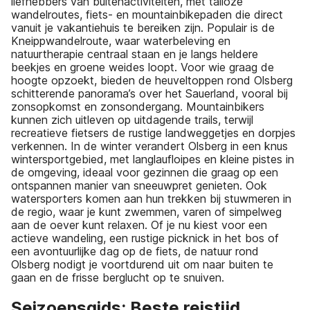
liefhebbers van buitenactiviteiten, met talloze
wandelroutes, fiets- en mountainbikepaden die direct
vanuit je vakantiehuis te bereiken zijn. Populair is de
Kneippwandelroute, waar waterbeleving en
natuurtherapie centraal staan en je langs heldere
beekjes en groene weides loopt. Voor wie graag de
hoogte opzoekt, bieden de heuveltoppen rond Olsberg
schitterende panorama’s over het Sauerland, vooral bij
zonsopkomst en zonsondergang. Mountainbikers
kunnen zich uitleven op uitdagende trails, terwijl
recreatieve fietsers de rustige landweggetjes en dorpjes
verkennen. In de winter verandert Olsberg in een knus
wintersportgebied, met langlaufloipes en kleine pistes in
de omgeving, ideaal voor gezinnen die graag op een
ontspannen manier van sneeuwpret genieten. Ook
watersporters komen aan hun trekken bij stuwmeren in
de regio, waar je kunt zwemmen, varen of simpelweg
aan de oever kunt relaxen. Of je nu kiest voor een
actieve wandeling, een rustige picknick in het bos of
een avontuurlijke dag op de fiets, de natuur rond
Olsberg nodigt je voortdurend uit om naar buiten te
gaan en de frisse berglucht op te snuiven.
Seizoensgids: Beste reistijd