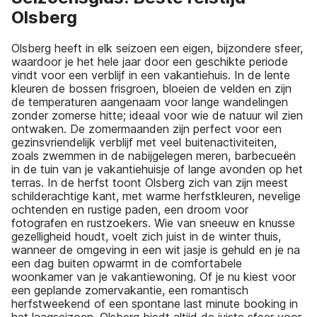
Olsberg
Olsberg heeft in elk seizoen een eigen, bijzondere sfeer,
waardoor je het hele jaar door een geschikte periode
vindt voor een verblijf in een vakantiehuis. In de lente
kleuren de bossen frisgroen, bloeien de velden en zijn
de temperaturen aangenaam voor lange wandelingen
zonder zomerse hitte; ideaal voor wie de natuur wil zien
ontwaken. De zomermaanden zijn perfect voor een
gezinsvriendelijk verblijf met veel buitenactiviteiten,
zoals zwemmen in de nabijgelegen meren, barbecueën
in de tuin van je vakantiehuisje of lange avonden op het
terras. In de herfst toont Olsberg zich van zijn meest
schilderachtige kant, met warme herfstkleuren, nevelige
ochtenden en rustige paden, een droom voor
fotografen en rustzoekers. Wie van sneeuw en knusse
gezelligheid houdt, voelt zich juist in de winter thuis,
wanneer de omgeving in een wit jasje is gehuld en je na
een dag buiten opwarmt in de comfortabele
woonkamer van je vakantiewoning. Of je nu kiest voor
een geplande zomervakantie, een romantisch
herfstweekend of een spontane last minute booking in
het laagseizoen, Olsberg biedt altijd de juiste sfeer voor