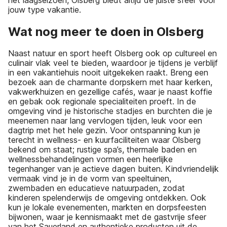
jouw type vakantie.
Wat nog meer te doen in Olsberg
Naast natuur en sport heeft Olsberg ook op cultureel en
culinair vlak veel te bieden, waardoor je tijdens je verblijf
in een vakantiehuis nooit uitgekeken raakt. Breng een
bezoek aan de charmante dorpskern met haar kerken,
vakwerkhuizen en gezellige cafés, waar je naast koffie
en gebak ook regionale specialiteiten proeft. In de
omgeving vind je historische stadjes en burchten die je
meenemen naar lang vervlogen tijden, leuk voor een
dagtrip met het hele gezin. Voor ontspanning kun je
terecht in wellness- en kuurfaciliteiten waar Olsberg
bekend om staat; rustige spa’s, thermale baden en
wellnessbehandelingen vormen een heerlijke
tegenhanger van je actieve dagen buiten. Kindvriendelijk
vermaak vind je in de vorm van speeltuinen,
zwembaden en educatieve natuurpaden, zodat
kinderen spelenderwijs de omgeving ontdekken. Ook
kun je lokale evenementen, markten en dorpsfeesten
bijwonen, waar je kennismaakt met de gastvrije sfeer
van het Sauerland en authentieke producten uit de