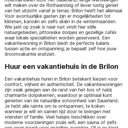
wilt maken over de Rothaarsteig of liever rustig geniet
van het uitzicht vanaf je terras: Brilon heeft het allemaal.
Voor avontuurlijke gasten zijn er mogelijkheden tot
klimmen, kanoën en zelfs skiën in de wintermaanden.
Wie juist op zoek is naar rust vindt hier stille
natuurgebieden, pittoreske dorpjes en gezellige cafés
waar lokale specialiteiten worden geserveerd. Een
vakantiewoning in Brilon biedt de perfecte balans
tussen actie en ontspanning; je bepaalt zelf hoe jouw
droomvakantie eruitziet.
Huur een vakantiehuis in de Brilon
Een vakantiehuis huren in Brilon betekent kiezen voor
comfort, vrijheid en authenticiteit. De vakantiewoningen
zijn vaak gelegen aan de rand van het bos of nabij
charmante dorpskernen, waardoor je optimaal kunt
genieten van de natuurlijke schoonheid van Sauerland.
Je hebt alle ruimte om te ontspannen, te koken
wanneer je wilt en samen tijd door te brengen met
vrienden of familie. Veel huisjes beschikken over
moderne voorzieningen zoals wifi, een sauna of zelfs
een open haard voor gezellige avonden. Of je nu kiest