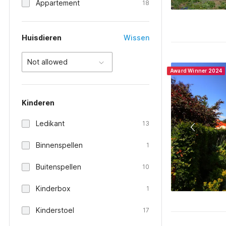
Appartement
18
Huisdieren
Wissen
Not allowed
Award Winner 2024
Kinderen
Ledikant
13
Binnenspellen
1
Buitenspellen
10
Kinderbox
1
Kinderstoel
17