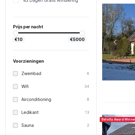
43 Dagen Gratis Annulering
Prijs per nacht
€10
€5000
Voorzieningen
Zwembad
6
Wifi
34
Airconditioning
8
Ledikant
13
Belvilla Award Winne
Sauna
2