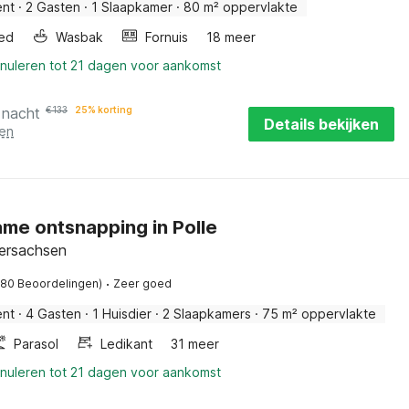
ent
·
2 Gasten
·
1 Slaapkamer
·
80 m² oppervlakte
ed
Wasbak
Fornuis
18 meer
nnuleren tot 21 dagen voor aankomst
 nacht
€
133
25% korting
Details bekijken
ten
me ontsnapping in Polle
dersachsen
·
(80 Beoordelingen)
Zeer goed
ent
·
4 Gasten
·
1 Huisdier
·
2 Slaapkamers
·
75 m² oppervlakte
Parasol
Ledikant
31 meer
nnuleren tot 21 dagen voor aankomst