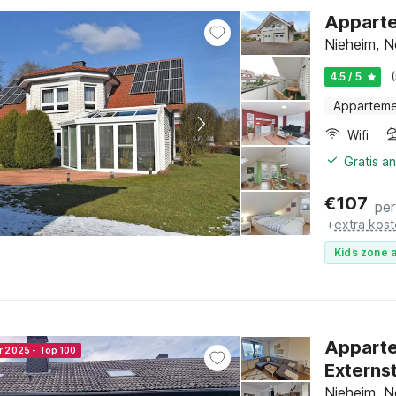
Apparte
Nieheim, N
4.5 / 5
Appartem
Wifi
Gratis a
€
107
per
+
extra kos
Kids zone a
Apparte
r 2025 - Top 100
Externs
Nieheim, N