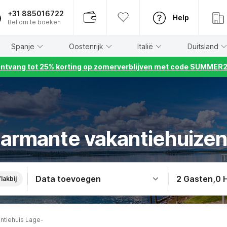
+31 885016722
Help
Bel om te boeken
Spanje
Oostenrijk
Italië
Duitsland
ntvang tot 25% korting op zomerverblijven met code SUMMER
armante vakantiehuizen
Data toevoegen
2 Gasten
,
0 
lakbij
ntiehuis Lage-