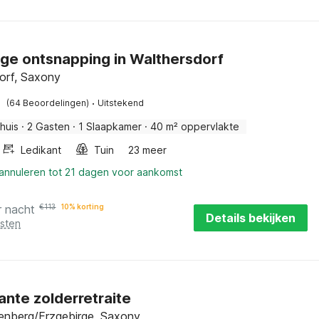
ige ontsnapping in Walthersdorf
orf, Saxony
·
(64 Beoordelingen)
Uitstekend
huis
·
2 Gasten
·
1 Slaapkamer
·
40 m² oppervlakte
Ledikant
Tuin
23 meer
 annuleren tot 21 dagen voor aankomst
r nacht
€
113
10% korting
Details bekijken
osten
nte zolderretraite
nberg/Erzgebirge, Saxony