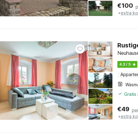
€
100
+
extra k
Rustig
Neuhaus
4.3 / 5
Apparte
Wasm
Gratis
€
49
pe
+
extra k