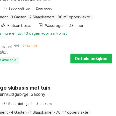
·
(44 Beoordelingen)
Zeer goed
ment
·
3 Gasten
·
2 Slaapkamers
·
80 m² oppervlakte
Fietsen beschikbaar
Wasdroger
43 meer
 annuleren tot 43 dagen voor aankomst
r nacht
€
95
12% korting
osten
Details bekijken
e available
ige skibasis met tuin
runn/Erzgebirge, Saxony
·
(64 Beoordelingen)
Uitstekend
ment
·
4 Gasten
·
1 Slaapkamer
·
70 m² oppervlakte