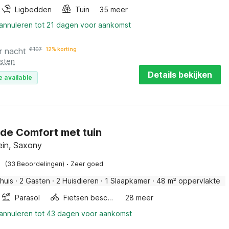
Ligbedden
Tuin
35 meer
 annuleren tot 21 dagen voor aankomst
r nacht
€
107
12% korting
osten
Details bekijken
e available
ide Comfort met tuin
ein, Saxony
·
(33 Beoordelingen)
Zeer goed
huis
·
2 Gasten
·
2 Huisdieren
·
1 Slaapkamer
·
48 m² oppervlakte
Parasol
Fietsen beschikbaar
28 meer
 annuleren tot 43 dagen voor aankomst