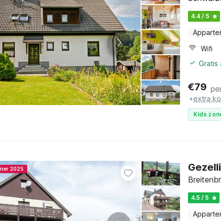
4.4 / 5
Apparte
Wifi
Gratis
€
79
pe
+
extra k
Kids zon
Gezell
nner 2025
Breitenb
4.5 / 5
Apparte