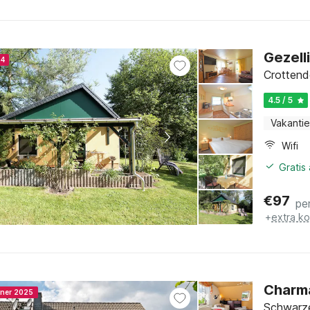
Gezell
24
Crottend
4.5 / 5
Vakantie
Wifi
Gratis
€
97
pe
+
extra k
Charma
nner 2025
Schwarze