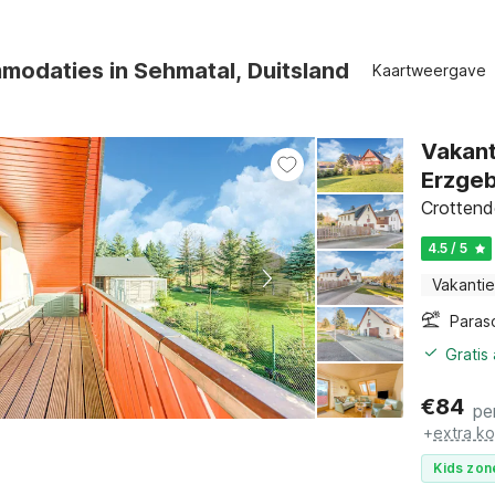
modaties in Sehmatal, Duitsland
Kaartweergave
Vakant
Erzgeb
Crottend
4.5 / 5
Vakantie
Paras
Gratis
€
84
pe
+
extra k
Kids zon