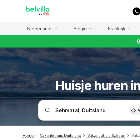
WIZARD MEMBER
Netherlands
België
Frankrijk
O
Huisje huren i
V
Home
Vakantiehuis Duitsland
Vakantiehuis Saksen
Vaka