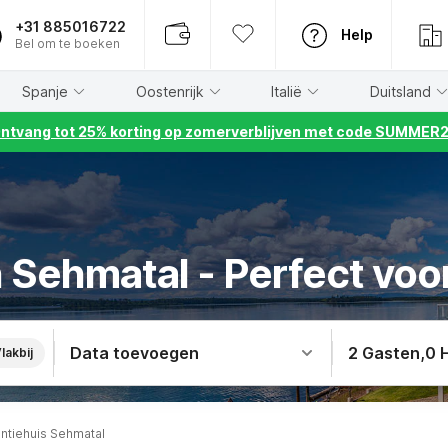
+31 885016722
Help
Bel om te boeken
Spanje
Oostenrijk
Italië
Duitsland
ntvang tot 25% korting op zomerverblijven met code SUMMER
n Sehmatal - Perfect voo
Data toevoegen
2 Gasten
,
0 
lakbij
ntiehuis Sehmatal