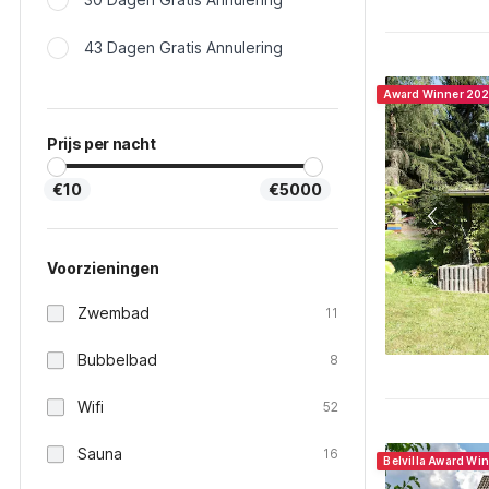
43 Dagen Gratis Annulering
Award Winner 20
Prijs per nacht
€10
€5000
Voorzieningen
Zwembad
11
Bubbelbad
8
Wifi
52
Sauna
16
Belvilla Award Wi