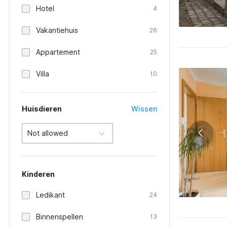
Hotel
4
Vakantiehuis
26
Appartement
25
Villa
10
Huisdieren
Wissen
Not allowed
Kinderen
Ledikant
24
Binnenspellen
13