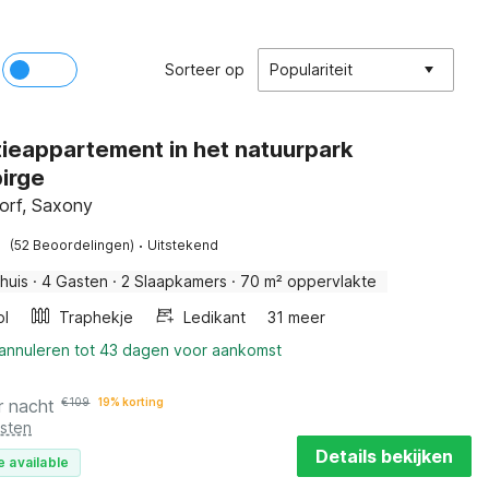
Sorteer op
Populariteit
ieappartement in het natuurpark
irge
orf, Saxony
·
(52 Beoordelingen)
Uitstekend
huis
·
4 Gasten
·
2 Slaapkamers
·
70 m² oppervlakte
ol
Traphekje
Ledikant
31 meer
 annuleren tot 43 dagen voor aankomst
r nacht
€
109
19% korting
osten
Details bekijken
e available