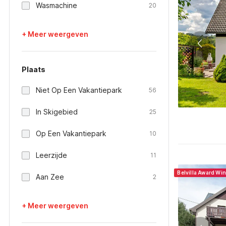
Wasmachine
20
+ Meer weergeven
Plaats
Niet Op Een Vakantiepark
56
In Skigebied
25
Op Een Vakantiepark
10
Leerzijde
11
Belvilla Award Wi
Aan Zee
2
+ Meer weergeven