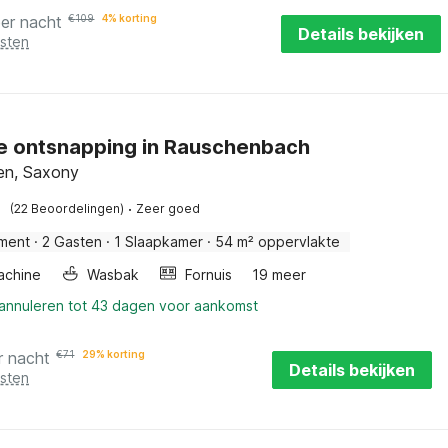
per nacht
€
109
4% korting
Details bekijken
osten
e ontsnapping in Rauschenbach
en, Saxony
·
(22 Beoordelingen)
Zeer goed
ment
·
2 Gasten
·
1 Slaapkamer
·
54 m² oppervlakte
achine
Wasbak
Fornuis
19 meer
 annuleren tot 43 dagen voor aankomst
r nacht
€
71
29% korting
Details bekijken
osten