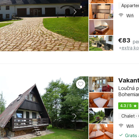
Apparte
Wifi
€
83
pe
+
extra k
Vakanti
Loučná p
Bohemia
4.3 / 5
Chalet
·
Wifi
Gratis