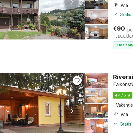
Wifi
Gratis
€
90
pe
+
extra k
Kids zon
Rivers
Falkenst
4.4 / 5
Vakantie
Wifi
Gratis