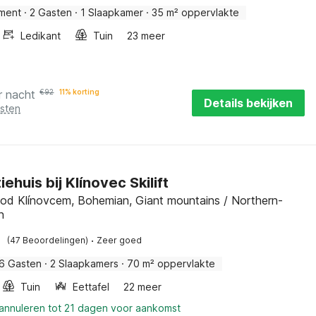
ment
·
2 Gasten
·
1 Slaapkamer
·
35 m² oppervlakte
Ledikant
Tuin
23 meer
r nacht
€
92
11% korting
Details bekijken
osten
ehuis bij Klínovec Skilift
od Klínovcem, Bohemian, Giant mountains / Northern-
n
·
(47 Beoordelingen)
Zeer goed
6 Gasten
·
2 Slaapkamers
·
70 m² oppervlakte
Tuin
Eettafel
22 meer
 annuleren tot 21 dagen voor aankomst