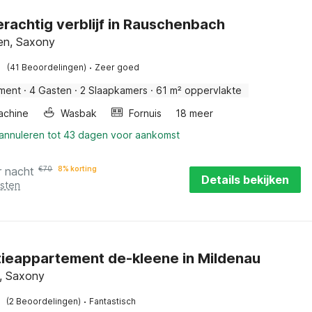
erachtig verblijf in Rauschenbach
en, Saxony
·
(41 Beoordelingen)
Zeer goed
ment
·
4 Gasten
·
2 Slaapkamers
·
61 m² oppervlakte
achine
Wasbak
Fornuis
18 meer
 annuleren tot 43 dagen voor aankomst
r nacht
€
70
8% korting
Details bekijken
osten
ieappartement de-kleene in Mildenau
, Saxony
·
(2 Beoordelingen)
Fantastisch