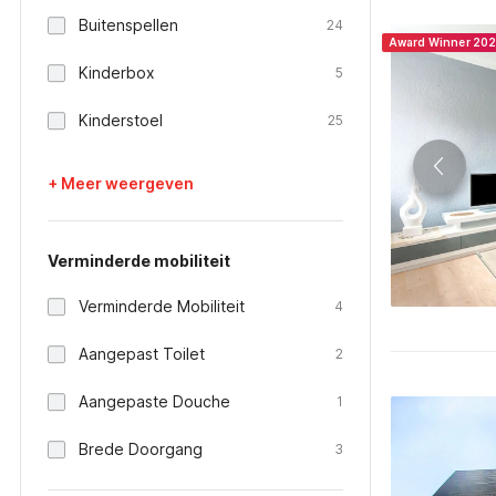
Buitenspellen
24
Award Winner 20
Kinderbox
5
Kinderstoel
25
+ Meer weergeven
Verminderde mobiliteit
Verminderde Mobiliteit
4
Aangepast Toilet
2
Aangepaste Douche
1
Brede Doorgang
3