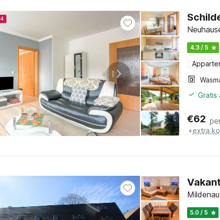
Schild
24
Neuhaus
4.3 / 5
Apparte
Wasm
Gratis
€
62
pe
+
extra k
Vakant
Mildenau
5.0 / 5