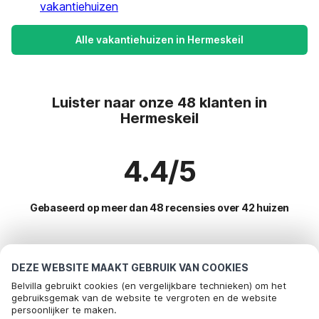
vakantiehuizen
Alle vakantiehuizen in Hermeskeil
Luister naar onze 48 klanten in
Hermeskeil
4.4/5
Gebaseerd op meer dan 48 recensies over 42 huizen
Meest populaire bestemmingen voor
DEZE WEBSITE MAAKT GEBRUIK VAN COOKIES
vakantie
Belvilla gebruikt cookies (en vergelijkbare technieken) om het
gebruiksgemak van de website te vergroten en de website
persoonlijker te maken.
Top steden met top voorzieningen voor vakantie