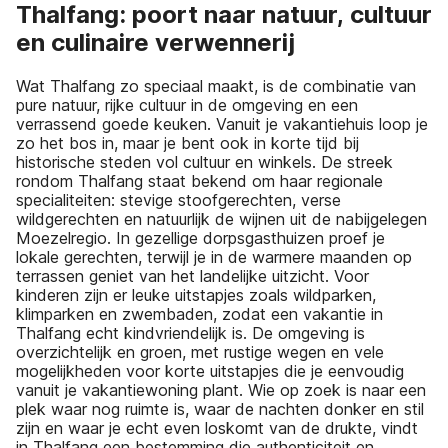
Thalfang: poort naar natuur, cultuur
en culinaire verwennerij
Wat Thalfang zo speciaal maakt, is de combinatie van
pure natuur, rijke cultuur in de omgeving en een
verrassend goede keuken. Vanuit je vakantiehuis loop je
zo het bos in, maar je bent ook in korte tijd bij
historische steden vol cultuur en winkels. De streek
rondom Thalfang staat bekend om haar regionale
specialiteiten: stevige stoofgerechten, verse
wildgerechten en natuurlijk de wijnen uit de nabijgelegen
Moezelregio. In gezellige dorpsgasthuizen proef je
lokale gerechten, terwijl je in de warmere maanden op
terrassen geniet van het landelijke uitzicht. Voor
kinderen zijn er leuke uitstapjes zoals wildparken,
klimparken en zwembaden, zodat een vakantie in
Thalfang echt kindvriendelijk is. De omgeving is
overzichtelijk en groen, met rustige wegen en vele
mogelijkheden voor korte uitstapjes die je eenvoudig
vanuit je vakantiewoning plant. Wie op zoek is naar een
plek waar nog ruimte is, waar de nachten donker en stil
zijn en waar je echt even loskomt van de drukte, vindt
in Thalfang een bestemming die authenticiteit en