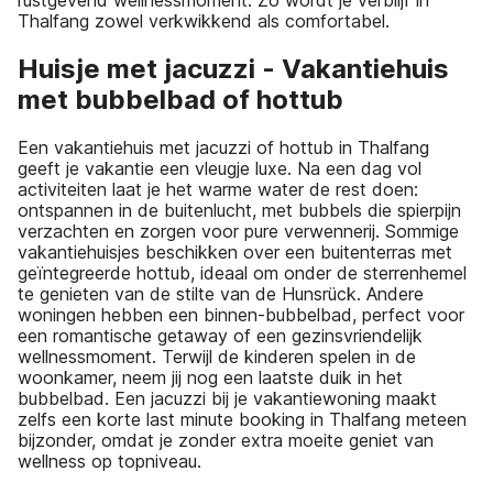
rustgevend wellnessmoment. Zo wordt je verblijf in
Thalfang zowel verkwikkend als comfortabel.
Huisje met jacuzzi - Vakantiehuis
met bubbelbad of hottub
Een vakantiehuis met jacuzzi of hottub in Thalfang
geeft je vakantie een vleugje luxe. Na een dag vol
activiteiten laat je het warme water de rest doen:
ontspannen in de buitenlucht, met bubbels die spierpijn
verzachten en zorgen voor pure verwennerij. Sommige
vakantiehuisjes beschikken over een buitenterras met
geïntegreerde hottub, ideaal om onder de sterrenhemel
te genieten van de stilte van de Hunsrück. Andere
woningen hebben een binnen-bubbelbad, perfect voor
een romantische getaway of een gezinsvriendelijk
wellnessmoment. Terwijl de kinderen spelen in de
woonkamer, neem jij nog een laatste duik in het
bubbelbad. Een jacuzzi bij je vakantiewoning maakt
zelfs een korte last minute booking in Thalfang meteen
bijzonder, omdat je zonder extra moeite geniet van
wellness op topniveau.