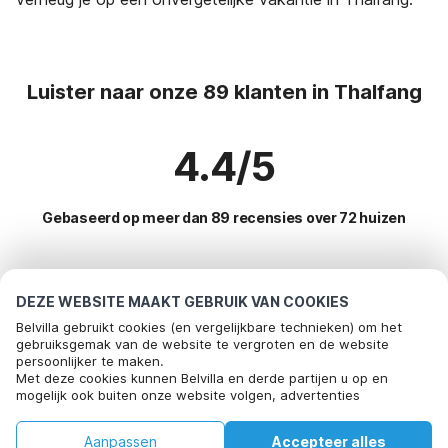
Luister naar onze 89 klanten in Thalfang
4.4/5
Gebaseerd op meer dan 89 recensies over 72 huizen
Meest populaire bestemmingen voor
DEZE WEBSITE MAAKT GEBRUIK VAN COOKIES
vakantie
Belvilla gebruikt cookies (en vergelijkbare technieken) om het
gebruiksgemak van de website te vergroten en de website
persoonlijker te maken.
Top steden met top voorzieningen voor vakantie
Met deze cookies kunnen Belvilla en derde partijen u op en
mogelijk ook buiten onze website volgen, advertenties
Kindvriendelijke vakantiehuizen bleialf
Populaire voorzieningen voor vakantie in Thalfang
afstemmen op uw interesses en u informatie laten delen via
Kindvriendelijke vakantiehuizen oberlascheid
social media.
Vakantiehuis met tuin
Aanpassen
Accepteer alles
Populaire steden voor vakantie in Hunsruck
Door op "accepteren" te klikken gaat u hiermee akkoord. Meer