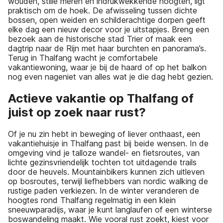
wouden, stille meren en indrukwekkende hoogten, ligt
praktisch om de hoek. De afwisseling tussen dichte
bossen, open weiden en schilderachtige dorpen geeft
elke dag een nieuw decor voor je uitstapjes. Breng een
bezoek aan de historische stad Trier of maak een
dagtrip naar de Rijn met haar burchten en panorama’s.
Terug in Thalfang wacht je comfortabele
vakantiewoning, waar je bij de haard of op het balkon
nog even nageniet van alles wat je die dag hebt gezien.
Actieve vakantie op Thalfang of
juist op zoek naar rust?
Of je nu zin hebt in beweging of liever onthaast, een
vakantiehuisje in Thalfang past bij beide wensen. In de
omgeving vind je talloze wandel- en fietsroutes, van
lichte gezinsvriendelijk tochten tot uitdagende trails
door de heuvels. Mountainbikers kunnen zich uitleven
op bosroutes, terwijl liefhebbers van nordic walking de
rustige paden verkiezen. In de winter veranderen de
hoogtes rond Thalfang regelmatig in een klein
sneeuwparadijs, waar je kunt langlaufen of een winterse
boswandeling maakt. Wie vooral rust zoekt, kiest voor