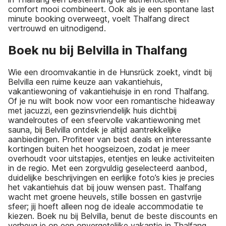
comfort mooi combineert. Ook als je een spontane last
minute booking overweegt, voelt Thalfang direct
vertrouwd en uitnodigend.
Boek nu bij Belvilla in Thalfang
Wie een droomvakantie in de Hunsrück zoekt, vindt bij
Belvilla een ruime keuze aan vakantiehuis,
vakantiewoning of vakantiehuisje in en rond Thalfang.
Of je nu wilt book now voor een romantische hideaway
met jacuzzi, een gezinsvriendelijk huis dichtbij
wandelroutes of een sfeervolle vakantiewoning met
sauna, bij Belvilla ontdek je altijd aantrekkelijke
aanbiedingen. Profiteer van best deals en interessante
kortingen buiten het hoogseizoen, zodat je meer
overhoudt voor uitstapjes, etentjes en leuke activiteiten
in de regio. Met een zorgvuldig geselecteerd aanbod,
duidelijke beschrijvingen en eerlijke foto’s kies je precies
het vakantiehuis dat bij jouw wensen past. Thalfang
wacht met groene heuvels, stille bossen en gastvrije
sfeer; jij hoeft alleen nog de ideale accommodatie te
kiezen. Boek nu bij Belvilla, benut de beste discounts en
verheug je op een onvergetelijke vakantie in Thalfang.