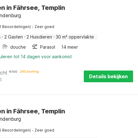
n in Fährsee, Templin
andenburg
·
1 Beoordelingen)
Zeer goed
s
·
2 Gasten
·
2 Huisdieren
·
30 m² oppervlakte
douche
Parasol
14 meer
nuleren tot 14 dagen voor aankomst
acht
€
100
24% korting
Details bekijken
n
n in Fährsee, Templin
andenburg
·
5 Beoordelingen)
Zeer goed