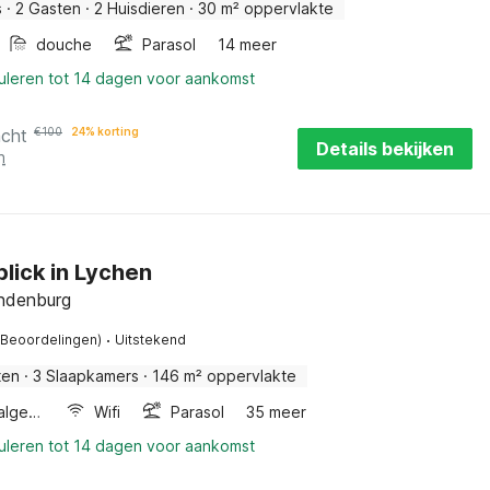
s
·
2 Gasten
·
2 Huisdieren
·
30 m² oppervlakte
douche
Parasol
14 meer
nuleren tot 14 dagen voor aankomst
acht
€
100
24% korting
Details bekijken
n
blick in Lychen
ndenburg
·
 Beoordelingen)
Uitstekend
ten
·
3 Slaapkamers
·
146 m² oppervlakte
Wellness algemeen
Wifi
Parasol
35 meer
nuleren tot 14 dagen voor aankomst