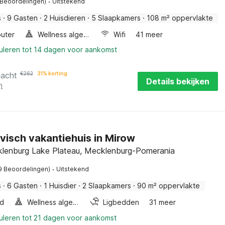
·
 Beoordelingen)
Uitstekend
s
·
9 Gasten
·
2 Huisdieren
·
5 Slaapkamers
·
108 m² oppervlakte
uter
Wellness algemeen
Wifi
41 meer
nuleren tot 14 dagen voor aankomst
nacht
€
262
31% korting
Details bekijken
n
visch vakantiehuis in Mirow
lenburg Lake Plateau, Mecklenburg-Pomerania
·
9 Beoordelingen)
Uitstekend
s
·
6 Gasten
·
1 Huisdier
·
2 Slaapkamers
·
90 m² oppervlakte
d
Wellness algemeen
Ligbedden
31 meer
nuleren tot 21 dagen voor aankomst