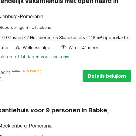
endelijk vakantiehuis met open haard in
klenburg-Pomerania
·
 Beoordelingen)
Uitstekend
s
·
9 Gasten
·
2 Huisdieren
·
5 Slaapkamers
·
118 m² oppervlakte
uter
Wellness algemeen
Wifi
41 meer
nuleren tot 14 dagen voor aankomst
nacht
€
306
40% korting
Details bekijken
n
kantiehuis voor 9 personen in Babke,
Mecklenburg-Pomerania