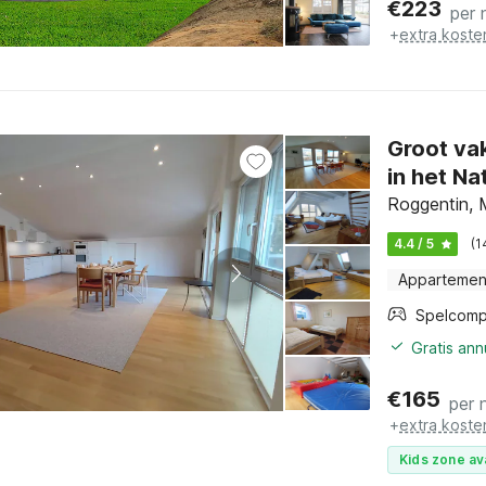
€
223
per 
+
extra koste
Groot va
in het Na
Roggentin, 
4.4 / 5
(1
Appartemen
Spelcomp
Gratis an
€
165
per 
+
extra koste
Kids zone av