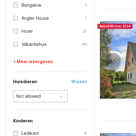
Bungalow
1
Angler House
1
Award Winner 2024
Hotel
21
Vakantiehuis
96
+ Meer weergeven
Huisdieren
Wissen
Not allowed
Kinderen
Ledikant
6