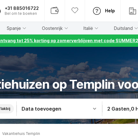
+31 885016722
Help
Bel om te boeken
Spanje
Oostenrijk
Italië
Duitsland
ntvang tot 25% korting op zomerverblijven met code SUMMER
tiehuizen op Templin voo
Data toevoegen
2 Gasten
,
0 
lakbij
Vakantiehuis Templin