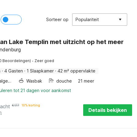
Sorteer op
Populariteit
an Lake Templin met uitzicht op het meer
andenburg
·
0 Beoordelingen)
Zeer goed
s
·
4 Gasten
·
1 Slaapkamer
·
42 m² oppervlakte
Wellness algemeen
Wasbak
douche
21 meer
nuleren tot 21 dagen voor aankomst
nacht
€
177
10% korting
Details bekijken
n