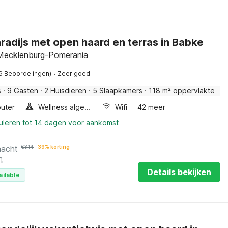
radijs met open haard en terras in Babke
Mecklenburg-Pomerania
·
6 Beoordelingen)
Zeer goed
s
·
9 Gasten
·
2 Huisdieren
·
5 Slaapkamers
·
118 m² oppervlakte
uter
Wellness algemeen
Wifi
42 meer
nuleren tot 14 dagen voor aankomst
nacht
€
314
39% korting
n
Details bekijken
ailable