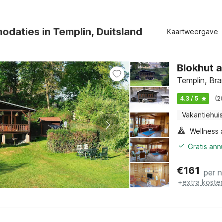
daties in Templin, Duitsland
Kaartweergave
Blokhut a
Templin, Br
4.3 / 5
(2
Vakantiehui
Gratis an
€
161
per 
+
extra koste