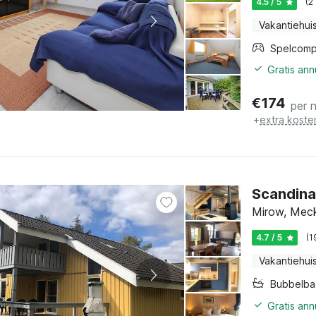
4.5 / 5
(2
Vakantiehui
Spelcomp
Gratis an
€
174
per 
+
extra koste
Scandina
Mirow, Meck
4.7 / 5
(1
Vakantiehui
Bubbelba
Gratis an