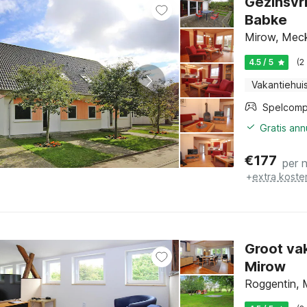
Gezinsvri
Babke
Mirow, Mec
4.5 / 5
(2
Vakantiehui
Spelcomp
Gratis an
€
177
per 
+
extra koste
Groot va
Mirow
Roggentin, 