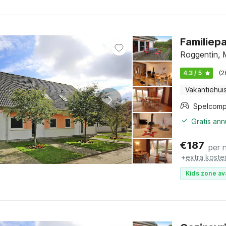
Familiepa
Roggentin, 
4.3 / 5
(2
Vakantiehui
Spelcomp
Gratis an
€
187
per 
+
extra koste
Kids zone av