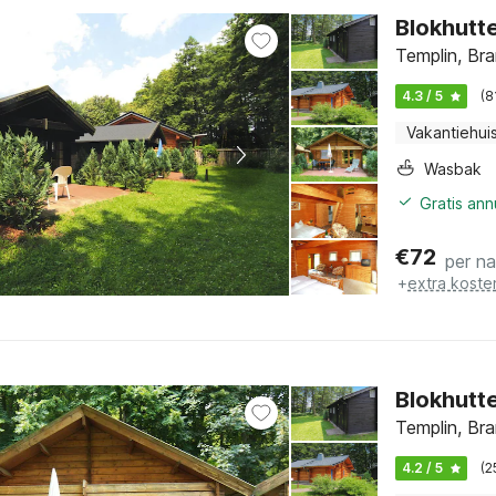
Blokhutte
Templin, Br
4.3 / 5
(8
Vakantiehui
Wasbak
Gratis an
€
72
per n
+
extra koste
Blokhutte
Templin, Br
4.2 / 5
(2