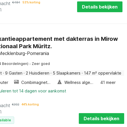
nacht
€
484
53% korting
Details bekijken
n
kantieappartement met dakterras in Mirow
tionaal Park Müritz.
Mecklenburg-Pomerania
·
4 Beoordelingen)
Zeer goed
t
·
9 Gasten
·
2 Huisdieren
·
5 Slaapkamers
·
147 m² oppervlakte
uter
Combimagnetron
Wellness algemeen
41 meer
nuleren tot 14 dagen voor aankomst
nacht
€
302
44% korting
n
Details bekijken
ailable