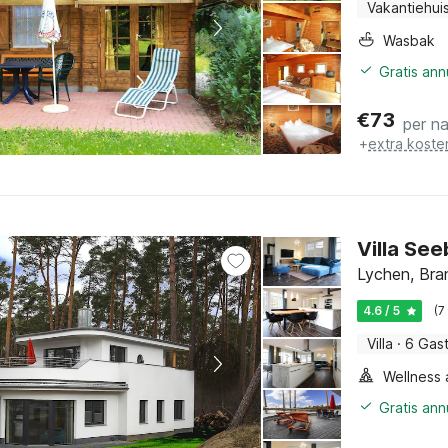
Vakantiehui
Wasbak
Gratis an
€
73
per n
+
extra koste
Villa See
Lychen, Bra
4.6 / 5
(7
Villa
·
6 Gas
Gratis an