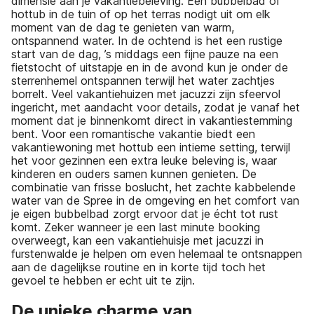
dimensie aan je vakantiebeleving. Een bubbelbad of
hottub in de tuin of op het terras nodigt uit om elk
moment van de dag te genieten van warm,
ontspannend water. In de ochtend is het een rustige
start van de dag, ’s middags een fijne pauze na een
fietstocht of uitstapje en in de avond kun je onder de
sterrenhemel ontspannen terwijl het water zachtjes
borrelt. Veel vakantiehuizen met jacuzzi zijn sfeervol
ingericht, met aandacht voor details, zodat je vanaf het
moment dat je binnenkomt direct in vakantiestemming
bent. Voor een romantische vakantie biedt een
vakantiewoning met hottub een intieme setting, terwijl
het voor gezinnen een extra leuke beleving is, waar
kinderen en ouders samen kunnen genieten. De
combinatie van frisse boslucht, het zachte kabbelende
water van de Spree in de omgeving en het comfort van
je eigen bubbelbad zorgt ervoor dat je écht tot rust
komt. Zeker wanneer je een last minute booking
overweegt, kan een vakantiehuisje met jacuzzi in
furstenwalde je helpen om even helemaal te ontsnappen
aan de dagelijkse routine en in korte tijd toch het
gevoel te hebben er echt uit te zijn.
De unieke charme van