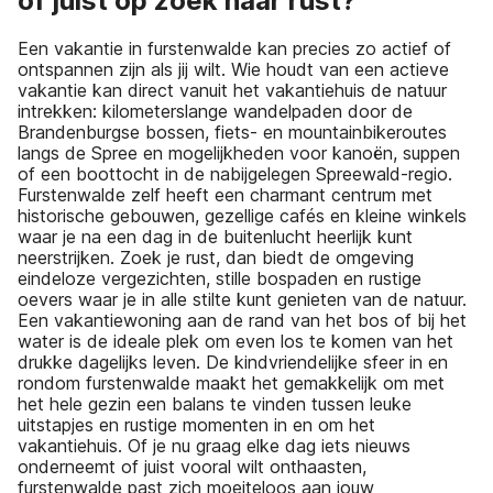
of juist op zoek naar rust?
Een vakantie in furstenwalde kan precies zo actief of
ontspannen zijn als jij wilt. Wie houdt van een actieve
vakantie kan direct vanuit het vakantiehuis de natuur
intrekken: kilometerslange wandelpaden door de
Brandenburgse bossen, fiets- en mountainbikeroutes
langs de Spree en mogelijkheden voor kanoën, suppen
of een boottocht in de nabijgelegen Spreewald-regio.
Furstenwalde zelf heeft een charmant centrum met
historische gebouwen, gezellige cafés en kleine winkels
waar je na een dag in de buitenlucht heerlijk kunt
neerstrijken. Zoek je rust, dan biedt de omgeving
eindeloze vergezichten, stille bospaden en rustige
oevers waar je in alle stilte kunt genieten van de natuur.
Een vakantiewoning aan de rand van het bos of bij het
water is de ideale plek om even los te komen van het
drukke dagelijks leven. De kindvriendelijke sfeer in en
rondom furstenwalde maakt het gemakkelijk om met
het hele gezin een balans te vinden tussen leuke
uitstapjes en rustige momenten in en om het
vakantiehuis. Of je nu graag elke dag iets nieuws
onderneemt of juist vooral wilt onthaasten,
furstenwalde past zich moeiteloos aan jouw