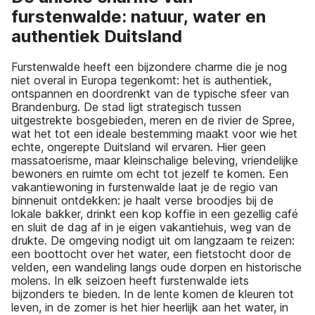
furstenwalde: natuur, water en
authentiek Duitsland
Furstenwalde heeft een bijzondere charme die je nog
niet overal in Europa tegenkomt: het is authentiek,
ontspannen en doordrenkt van de typische sfeer van
Brandenburg. De stad ligt strategisch tussen
uitgestrekte bosgebieden, meren en de rivier de Spree,
wat het tot een ideale bestemming maakt voor wie het
echte, ongerepte Duitsland wil ervaren. Hier geen
massatoerisme, maar kleinschalige beleving, vriendelijke
bewoners en ruimte om echt tot jezelf te komen. Een
vakantiewoning in furstenwalde laat je de regio van
binnenuit ontdekken: je haalt verse broodjes bij de
lokale bakker, drinkt een kop koffie in een gezellig café
en sluit de dag af in je eigen vakantiehuis, weg van de
drukte. De omgeving nodigt uit om langzaam te reizen:
een boottocht over het water, een fietstocht door de
velden, een wandeling langs oude dorpen en historische
molens. In elk seizoen heeft furstenwalde iets
bijzonders te bieden. In de lente komen de kleuren tot
leven, in de zomer is het hier heerlijk aan het water, in