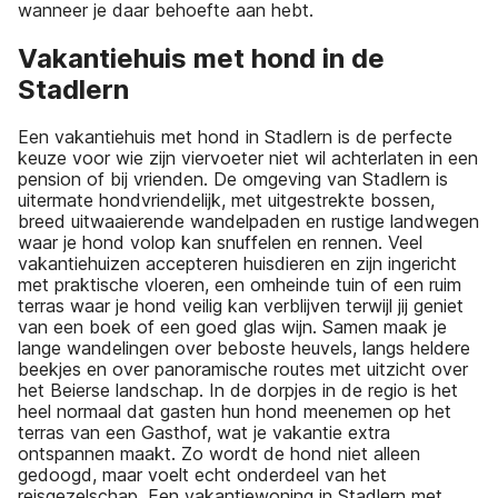
wanneer je daar behoefte aan hebt.
Vakantiehuis met hond in de
Stadlern
Een vakantiehuis met hond in Stadlern is de perfecte
keuze voor wie zijn viervoeter niet wil achterlaten in een
pension of bij vrienden. De omgeving van Stadlern is
uitermate hondvriendelijk, met uitgestrekte bossen,
breed uitwaaierende wandelpaden en rustige landwegen
waar je hond volop kan snuffelen en rennen. Veel
vakantiehuizen accepteren huisdieren en zijn ingericht
met praktische vloeren, een omheinde tuin of een ruim
terras waar je hond veilig kan verblijven terwijl jij geniet
van een boek of een goed glas wijn. Samen maak je
lange wandelingen over beboste heuvels, langs heldere
beekjes en over panoramische routes met uitzicht over
het Beierse landschap. In de dorpjes in de regio is het
heel normaal dat gasten hun hond meenemen op het
terras van een Gasthof, wat je vakantie extra
ontspannen maakt. Zo wordt de hond niet alleen
gedoogd, maar voelt echt onderdeel van het
reisgezelschap. Een vakantiewoning in Stadlern met