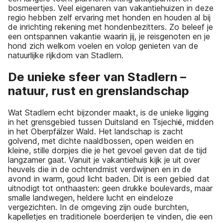
bosmeertjes. Veel eigenaren van vakantiehuizen in deze
regio hebben zelf ervaring met honden en houden al bij
de inrichting rekening met hondenbezitters. Zo beleef je
een ontspannen vakantie waarin jij, je reisgenoten en je
hond zich welkom voelen en volop genieten van de
natuurlijke rijkdom van Stadlern.
De unieke sfeer van Stadlern –
natuur, rust en grenslandschap
Wat Stadlern echt bijzonder maakt, is de unieke ligging
in het grensgebied tussen Duitsland en Tsjechië, midden
in het Oberpfälzer Wald. Het landschap is zacht
golvend, met dichte naaldbossen, open weiden en
kleine, stille dorpjes die je het gevoel geven dat de tijd
langzamer gaat. Vanuit je vakantiehuis kijk je uit over
heuvels die in de ochtendmist verdwijnen en in de
avond in warm, goud licht baden. Dit is een gebied dat
uitnodigt tot onthaasten: geen drukke boulevards, maar
smalle landwegen, heldere lucht en eindeloze
vergezichten. In de omgeving zijn oude burchten,
kapelletjes en traditionele boerderijen te vinden, die een