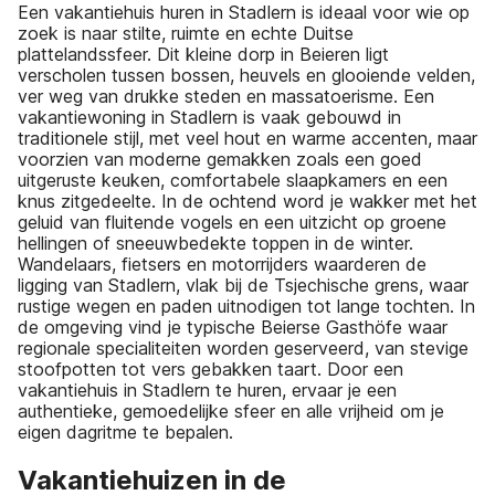
Een vakantiehuis huren in Stadlern is ideaal voor wie op
zoek is naar stilte, ruimte en echte Duitse
plattelandssfeer. Dit kleine dorp in Beieren ligt
verscholen tussen bossen, heuvels en glooiende velden,
ver weg van drukke steden en massatoerisme. Een
vakantiewoning in Stadlern is vaak gebouwd in
traditionele stijl, met veel hout en warme accenten, maar
voorzien van moderne gemakken zoals een goed
uitgeruste keuken, comfortabele slaapkamers en een
knus zitgedeelte. In de ochtend word je wakker met het
geluid van fluitende vogels en een uitzicht op groene
hellingen of sneeuwbedekte toppen in de winter.
Wandelaars, fietsers en motorrijders waarderen de
ligging van Stadlern, vlak bij de Tsjechische grens, waar
rustige wegen en paden uitnodigen tot lange tochten. In
de omgeving vind je typische Beierse Gasthöfe waar
regionale specialiteiten worden geserveerd, van stevige
stoofpotten tot vers gebakken taart. Door een
vakantiehuis in Stadlern te huren, ervaar je een
authentieke, gemoedelijke sfeer en alle vrijheid om je
eigen dagritme te bepalen.
Vakantiehuizen in de