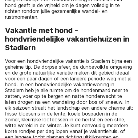
hond geeft je de vrijheid om je dagen volledig in te
richten rondom jullie gezamenlijke wandel- en
rustmomenten.
Vakantie met hond -
hondvriendelijke vakantiehuizen in
Stadlern
Voor een hondvriendelijke vakantie is Stadlern bijna een
geheime tip. De dorpse sfeer, de dunbevolkte omgeving
en de grote natuurlijke variatie maken dit gebied ideaal
voor een paar dagen of een langere periode weg met je
hond. In een hondvriendelijke vakantiewoning in
Stadlern heb je alle ruimte om de hondenmand neer te
zetten, voer op te bergen en natte hondenvacht te
laten drogen na een wandeling door bos of sneeuw. In
elk seizoen straalt het landschap een andere charme uit:
frisse bloesems in de lente, koele bospaden in de
zomer, kleurrijke loofbossen in de herfst en een stille,
witte wereld in de winter. Je kunt eenvoudig meerdere
korte rondjes per dag lopen vanaf je vakantiehuis, of
een langere tocht plannen richting uitkijkpunten en