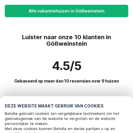
Alle vakantiehuizen in Gößweinstein
Luister naar onze 10 klanten in
Gößweinstein
4.5/5
Gebaseerd op meer dan 10 recensies over 9 huizen
Meest populaire bestemmingen voor
DEZE WEBSITE MAAKT GEBRUIK VAN COOKIES
vakantie
Belvilla gebruikt cookies (en vergelijkbare technieken) om het
gebruiksgemak van de website te vergroten en de website
persoonlijker te maken.
Top steden met top voorzieningen voor vakantie
Bel om te boeken
Met deze cookies kunnen Belvilla en derde partijen u op en