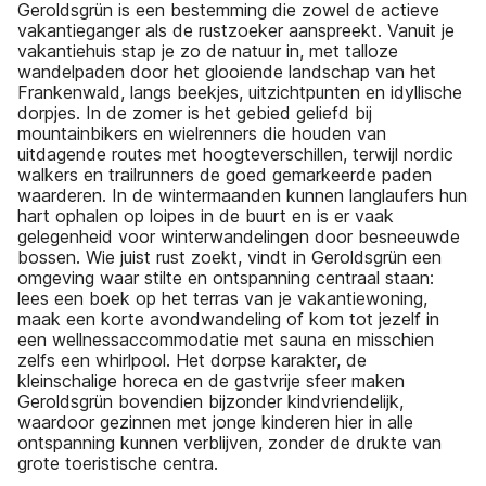
Geroldsgrün is een bestemming die zowel de actieve
vakantieganger als de rustzoeker aanspreekt. Vanuit je
vakantiehuis stap je zo de natuur in, met talloze
wandelpaden door het glooiende landschap van het
Frankenwald, langs beekjes, uitzichtpunten en idyllische
dorpjes. In de zomer is het gebied geliefd bij
mountainbikers en wielrenners die houden van
uitdagende routes met hoogteverschillen, terwijl nordic
walkers en trailrunners de goed gemarkeerde paden
waarderen. In de wintermaanden kunnen langlaufers hun
hart ophalen op loipes in de buurt en is er vaak
gelegenheid voor winterwandelingen door besneeuwde
bossen. Wie juist rust zoekt, vindt in Geroldsgrün een
omgeving waar stilte en ontspanning centraal staan:
lees een boek op het terras van je vakantiewoning,
maak een korte avondwandeling of kom tot jezelf in
een wellnessaccommodatie met sauna en misschien
zelfs een whirlpool. Het dorpse karakter, de
kleinschalige horeca en de gastvrije sfeer maken
Geroldsgrün bovendien bijzonder kindvriendelijk,
waardoor gezinnen met jonge kinderen hier in alle
ontspanning kunnen verblijven, zonder de drukte van
grote toeristische centra.