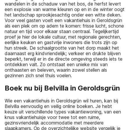
wandelen in de schaduw van het bos, de herfst levert
een explosie van warme kleuren op en in de winter oogt
het landschap sprookjesachtig onder een witte deken.
Voor veel gasten voelt een vakantiehuis in Geroldsgrün
als een plek om op adem te komen: frisse lucht, schone
natuur en tijd voor elkaar staan centraal. Tegelijkertijd
proef je hier de lokale cultuur, met regionale gerechten,
eerlijke keuken en gastvrije inwoners die trots zijn op
hun streek. De schaalgrootte van het dorp maakt het
daarnaast erg kindvriendelijk; verkeer en drukte blijven
beperkt, terwijl er in de directe omgeving steeds iets te
ontdekken valt. Zo ontstaat een unieke mix van
onthaasten en beleven, waarin zowel stellen als
gezinnen zich snel thuis voelen.
Boek nu bij Belvilla in Geroldsgrün
Wie een vakantiehuis in Geroldsgrün wil huren, kan bij
Belvilla eenvoudig en veilig online boeken. Je hebt
keuze uit verschillende types vakantiewoning, van een
knus vakantiehuisje voor twee tot een ruime,
gezinsvriendelijk accommodatie met meerdere
slaapkamers. Op de overzichtelijke website vergelijk je