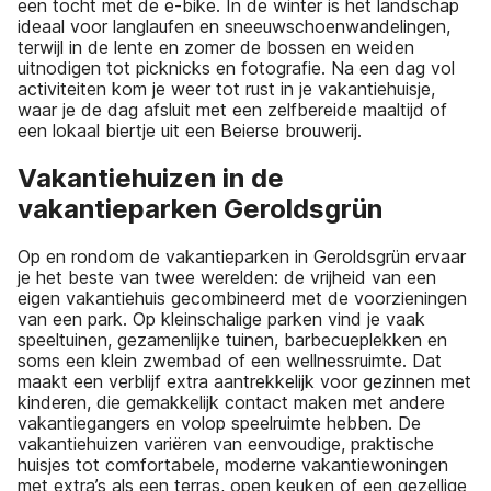
een tocht met de e-bike. In de winter is het landschap
ideaal voor langlaufen en sneeuwschoenwandelingen,
terwijl in de lente en zomer de bossen en weiden
uitnodigen tot picknicks en fotografie. Na een dag vol
activiteiten kom je weer tot rust in je vakantiehuisje,
waar je de dag afsluit met een zelfbereide maaltijd of
een lokaal biertje uit een Beierse brouwerij.
Vakantiehuizen in de
vakantieparken Geroldsgrün
Op en rondom de vakantieparken in Geroldsgrün ervaar
je het beste van twee werelden: de vrijheid van een
eigen vakantiehuis gecombineerd met de voorzieningen
van een park. Op kleinschalige parken vind je vaak
speeltuinen, gezamenlijke tuinen, barbecueplekken en
soms een klein zwembad of een wellnessruimte. Dat
maakt een verblijf extra aantrekkelijk voor gezinnen met
kinderen, die gemakkelijk contact maken met andere
vakantiegangers en volop speelruimte hebben. De
vakantiehuizen variëren van eenvoudige, praktische
huisjes tot comfortabele, moderne vakantiewoningen
met extra’s als een terras, open keuken of een gezellige