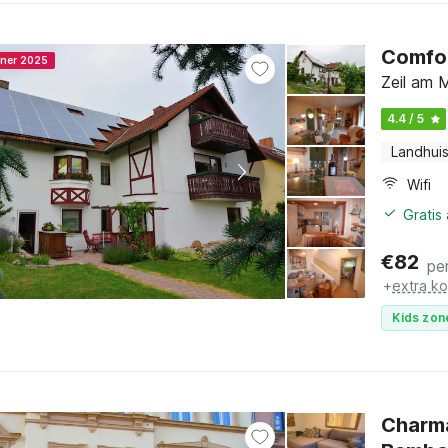
Comfor
nner 2025
Zeil am 
4.4 / 5
Landhui
Wifi
Gratis
€
82
pe
+
extra k
Kids zon
Charm