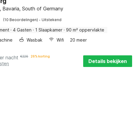
rg
 Bavaria, South of Germany
·
(10 Beoordelingen)
Uitstekend
ment
·
4 Gasten
·
1 Slaapkamer
·
90 m² oppervlakte
achine
Wasbak
Wifi
20 meer
er nacht
€
226
26% korting
Details bekijken
osten