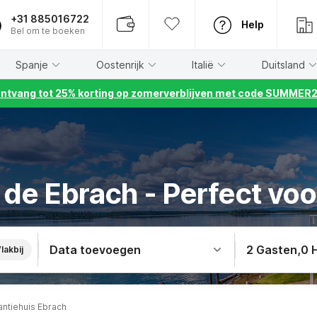
+31 885016722
Help
Bel om te boeken
Spanje
Oostenrijk
Italië
Duitsland
ntvang tot 25% korting op zomerverblijven met code SUMMER
n de Ebrach - Perfect voo
Data toevoegen
2 Gasten
,
0 
lakbij
antiehuis Ebrach