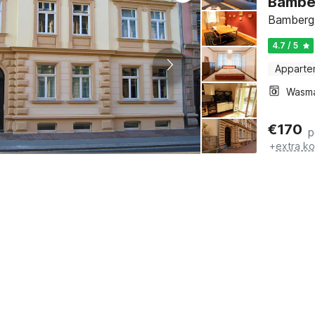
Bambe
Bamberg,
4.7 / 5
Apparte
Wasm
€
170
p
+
extra k