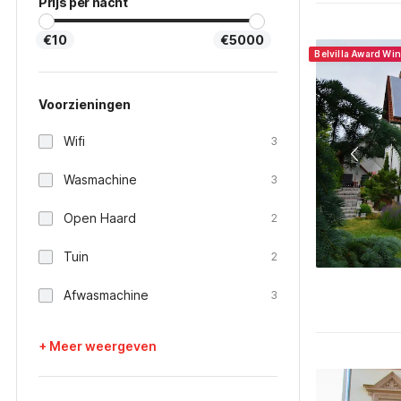
Prijs per nacht
€10
€5000
Belvilla Award Wi
Voorzieningen
Wifi
3
Wasmachine
3
Open Haard
2
Tuin
2
Afwasmachine
3
+ Meer weergeven