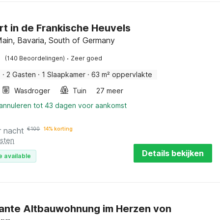
t in de Frankische Heuvels
Main, Bavaria, South of Germany
·
(140 Beoordelingen)
Zeer goed
s
·
2 Gasten
·
1 Slaapkamer
·
63 m² oppervlakte
Wasdroger
Tuin
27 meer
 annuleren tot 43 dagen voor aankomst
r nacht
€
100
14% korting
osten
Details bekijken
e available
ante Altbauwohnung im Herzen von