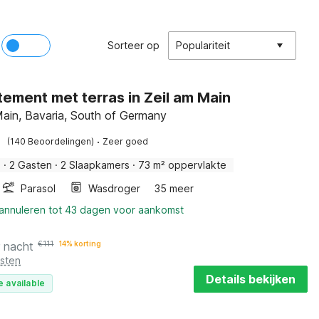
Sorteer op
Populariteit
ement met terras in Zeil am Main
Main, Bavaria, South of Germany
·
(140 Beoordelingen)
Zeer goed
s
·
2 Gasten
·
2 Slaapkamers
·
73 m² oppervlakte
Parasol
Wasdroger
35 meer
 annuleren tot 43 dagen voor aankomst
r nacht
€
111
14% korting
osten
Details bekijken
e available