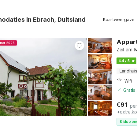
daties in Ebrach, Duitsland
Kaartweergave
Appart
nner 2025
Zeil am 
4.4 / 5
Landhui
Wifi
Gratis
€
91
pe
+
extra k
Kids zon