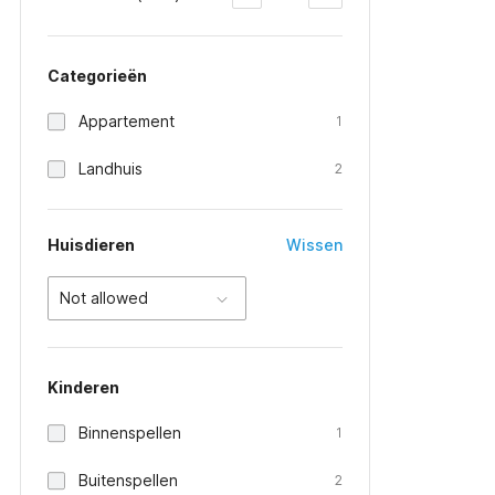
Categorieën
Appartement
1
Landhuis
2
Huisdieren
Wissen
Not allowed
Kinderen
Binnenspellen
1
Buitenspellen
2