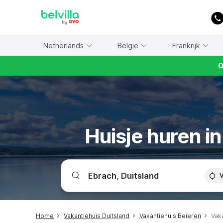
WIZARD MEMBER
Netherlands
België
Frankrijk
O
Huisje huren i
V
Home
Vakantiehuis Duitsland
Vakantiehuis Beieren
Vak