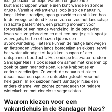
rustige baaien, ondiepe wateren en glooiende
kustlandschappen waar je uren kunt wandelen zonder
drukte. Vanuit je vakantiehuis loop je zo de natuur in,
langs kleine strandjes, open grasvelden en stukken bos.
In de vroege ochtend kleuren zon en zee het landschap
in zachte pasteltinten, een prachtig moment voor
fotografie of een rustige wandeling. In de omgeving
leven veel vogelsoorten en met een beetje geluk spot je
zeevogels, herten of hazen tijdens een
avondwandeling. Fietsers kunnen de rustige landwegen
en fietspaden volgen langs boerderijen en akkers, terwijl
het water uitnodigt tot kajakken, suppen of een
ontspannen boottocht. Het ondiepe kustwater rondom
Sandager Næs is ook ideaal om samen met kinderen op
zoek te gaan naar schelpen, kleine krabbetjes en
andere zeediertjes. Zo wordt de natuur niet alleen
decor, maar een speelse ontdekkingstocht voor het
hele gezin. In elk seizoen heeft Sandager Næs een
andere charme, van zachte zomerdagen tot heldere
winterluchten met eindeloze vergezichten.
Waarom kiezen voor een
vakantiehuis in de Sandager Næs?