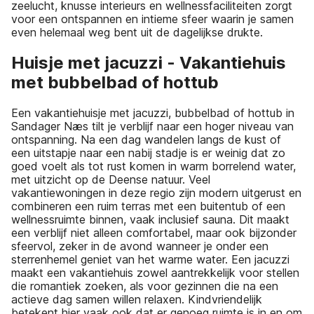
zeelucht, knusse interieurs en wellnessfaciliteiten zorgt
voor een ontspannen en intieme sfeer waarin je samen
even helemaal weg bent uit de dagelijkse drukte.
Huisje met jacuzzi - Vakantiehuis
met bubbelbad of hottub
Een vakantiehuisje met jacuzzi, bubbelbad of hottub in
Sandager Næs tilt je verblijf naar een hoger niveau van
ontspanning. Na een dag wandelen langs de kust of
een uitstapje naar een nabij stadje is er weinig dat zo
goed voelt als tot rust komen in warm borrelend water,
met uitzicht op de Deense natuur. Veel
vakantiewoningen in deze regio zijn modern uitgerust en
combineren een ruim terras met een buitentub of een
wellnessruimte binnen, vaak inclusief sauna. Dit maakt
een verblijf niet alleen comfortabel, maar ook bijzonder
sfeervol, zeker in de avond wanneer je onder een
sterrenhemel geniet van het warme water. Een jacuzzi
maakt een vakantiehuis zowel aantrekkelijk voor stellen
die romantiek zoeken, als voor gezinnen die na een
actieve dag samen willen relaxen. Kindvriendelijk
betekent hier vaak ook dat er genoeg ruimte is in en om