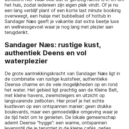
het huis, zodat iedereen zijn eigen plek vindt. Of je nu
een lang verblijf plant of een korte last minute booking
overweegt, een huisje met bubbelbad of hottub in
Sandager Næs geeft je vakantie dat extra beetje luxe
en wellnessgevoel waar je nog lang met plezier aan
terugdenkt.
Sandager Næs: rustige kust,
authentiek Deens en vol
waterplezier
De grote aantrekkingskracht van Sandager Næs ligt in
de combinatie van rustige kustsfeer, authentieke
Deense charme en de vele mogelijkheden op en rond
het water. Het gebied ligt prachtig aan de Kleine Belt,
met kleine havens, zwemsteigers en uitzicht op
langsvarende zeilboten. Hier proef je het echte
kustleven op een ontspannen manier: geen drukke
boulevards, maar een gemoedelijke omgeving waar je
de tijd hebt om te genieten. De lokale gemeenschap
ademt Deense “hygge”: een warme, ontspannen
levensstijl die je terugziet in de kleine cafés, netjes