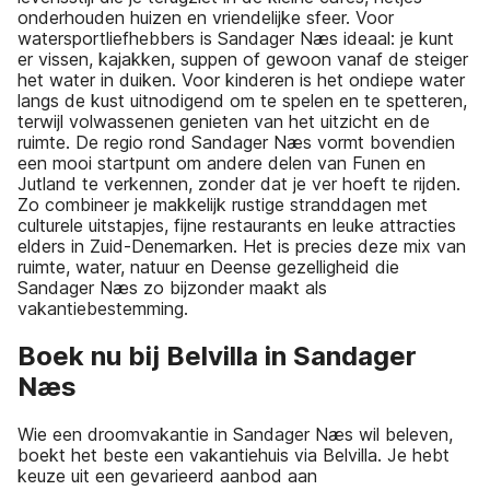
onderhouden huizen en vriendelijke sfeer. Voor
watersportliefhebbers is Sandager Næs ideaal: je kunt
er vissen, kajakken, suppen of gewoon vanaf de steiger
het water in duiken. Voor kinderen is het ondiepe water
langs de kust uitnodigend om te spelen en te spetteren,
terwijl volwassenen genieten van het uitzicht en de
ruimte. De regio rond Sandager Næs vormt bovendien
een mooi startpunt om andere delen van Funen en
Jutland te verkennen, zonder dat je ver hoeft te rijden.
Zo combineer je makkelijk rustige stranddagen met
culturele uitstapjes, fijne restaurants en leuke attracties
elders in Zuid-Denemarken. Het is precies deze mix van
ruimte, water, natuur en Deense gezelligheid die
Sandager Næs zo bijzonder maakt als
vakantiebestemming.
Boek nu bij Belvilla in Sandager
Næs
Wie een droomvakantie in Sandager Næs wil beleven,
boekt het beste een vakantiehuis via Belvilla. Je hebt
keuze uit een gevarieerd aanbod aan