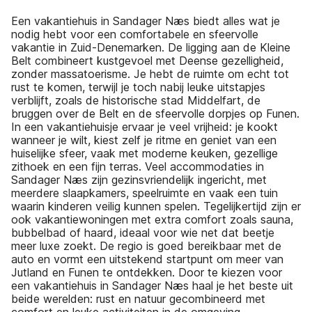
Een vakantiehuis in Sandager Næs biedt alles wat je
nodig hebt voor een comfortabele en sfeervolle
vakantie in Zuid-Denemarken. De ligging aan de Kleine
Belt combineert kustgevoel met Deense gezelligheid,
zonder massatoerisme. Je hebt de ruimte om echt tot
rust te komen, terwijl je toch nabij leuke uitstapjes
verblijft, zoals de historische stad Middelfart, de
bruggen over de Belt en de sfeervolle dorpjes op Funen.
In een vakantiehuisje ervaar je veel vrijheid: je kookt
wanneer je wilt, kiest zelf je ritme en geniet van een
huiselijke sfeer, vaak met moderne keuken, gezellige
zithoek en een fijn terras. Veel accommodaties in
Sandager Næs zijn gezinsvriendelijk ingericht, met
meerdere slaapkamers, speelruimte en vaak een tuin
waarin kinderen veilig kunnen spelen. Tegelijkertijd zijn er
ook vakantiewoningen met extra comfort zoals sauna,
bubbelbad of haard, ideaal voor wie net dat beetje
meer luxe zoekt. De regio is goed bereikbaar met de
auto en vormt een uitstekend startpunt om meer van
Jutland en Funen te ontdekken. Door te kiezen voor
een vakantiehuis in Sandager Næs haal je het beste uit
beide werelden: rust en natuur gecombineerd met
comfort en leuke activiteiten in de omgeving.