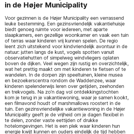
in de Højer Municipality
Voor gezinnen is de Højer Municipality een verrassend
leuke bestemming. Een gezinsvriendelijk vakantiehuisje
biedt genoeg ruimte voor iedereen, met aparte
slaapkamers, een gezellige woonkamer en vaak een tuin
of terras waar kinderen vrij kunnen spelen. De regio
leent zich uitstekend voor kindvriendelijk avontuur in de
natuur: jutten langs de kust, vogels spotten vanuit
observatiehutten of simpelweg windvliegers oplaten
boven de dijken. Veel wegen zijn rustig en overzichtelijk,
wat het prettig maakt om met kinderen te fietsen of te
wandelen. In de dorpen zijn speeltuinen, kleine musea
en bezoekerscentra rondom de Waddenzee, waar
kinderen spelenderwijs leren over getijden, zeehonden
en trekvogels. Na zo’n dag vol ontdekkingstochten
kom je terug in je vakantiewoning, waar je samen kookt,
een filmavond houdt of marshmallows roostert in de
tuin. Een gezinsvriendelijke vakantiewoning in de Højer
Municipality geeft je de vrijheid om je dagen flexibel in
te delen, zonder vaste eettijden of drukke
hotelomgevingen. Het is een plek waar kinderen hun
energie kwijt kunnen en ouders eindelijk de tijd hebben