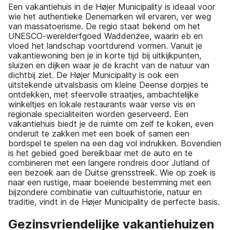
Een vakantiehuis in de Højer Municipality is ideaal voor
wie het authentieke Denemarken wil ervaren, ver weg
van massatoerisme. De regio staat bekend om het
UNESCO-werelderfgoed Waddenzee, waarin eb en
vloed het landschap voortdurend vormen. Vanuit je
vakantiewoning ben je in korte tijd bij uitkijkpunten,
sluizen en dijken waar je de kracht van de natuur van
dichtbij ziet. De Højer Municipality is ook een
uitstekende uitvalsbasis om kleine Deense dorpjes te
ontdekken, met sfeervolle straatjes, ambachtelijke
winkeltjes en lokale restaurants waar verse vis en
regionale specialiteiten worden geserveerd. Een
vakantiehuis biedt je de ruimte om zelf te koken, even
onderuit te zakken met een boek of samen een
bordspel te spelen na een dag vol indrukken. Bovendien
is het gebied goed bereikbaar met de auto en te
combineren met een langere rondreis door Jutland of
een bezoek aan de Duitse grensstreek. Wie op zoek is
naar een rustige, maar boeiende bestemming met een
bijzondere combinatie van cultuurhistorie, natuur en
traditie, vindt in de Højer Municipality de perfecte basis.
Gezinsvriendelijke vakantiehuizen