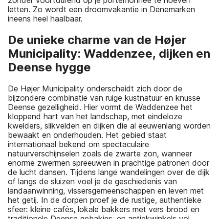
zonder voortdurend op je portemonnee te hoeven
letten. Zo wordt een droomvakantie in Denemarken
ineens heel haalbaar.
De unieke charme van de Højer
Municipality: Waddenzee, dijken en
Deense hygge
De Højer Municipality onderscheidt zich door de
bijzondere combinatie van ruige kustnatuur en knusse
Deense gezelligheid. Hier vormt de Waddenzee het
kloppend hart van het landschap, met eindeloze
kwelders, slikvelden en dijken die al eeuwenlang worden
bewaakt en onderhouden. Het gebied staat
internationaal bekend om spectaculaire
natuurverschijnselen zoals de zwarte zon, wanneer
enorme zwermen spreeuwen in prachtige patronen door
de lucht dansen. Tijdens lange wandelingen over de dijk
of langs de sluizen voel je de geschiedenis van
landaanwinning, vissersgemeenschappen en leven met
het getij. In de dorpen proef je de rustige, authentieke
sfeer: kleine cafés, lokale bakkers met vers brood en
traditionele Deense gebakjes, en antiekwinkels vol