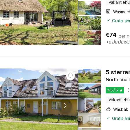
Vakantiehu
Wasmach
Gratis a
€
74
per n
+
extra kost
5 sterre
North and 
4.5 / 5
(
Vakantiehu
Wasbak
Gratis a