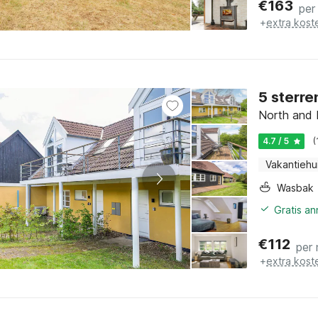
€
163
per
+
extra kost
5 sterre
North and 
4.7 / 5
(
Vakantiehu
Wasbak
Gratis a
€
112
per
+
extra kost