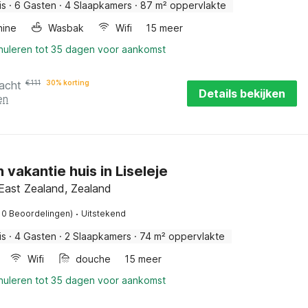
is
·
6 Gasten
·
4 Slaapkamers
·
87 m² oppervlakte
ine
Wasbak
Wifi
15 meer
nnuleren tot 35 dagen voor aankomst
acht
€
111
30% korting
Details bekijken
en
n vakantie huis in Liseleje
East Zealand, Zealand
·
10 Beoordelingen)
Uitstekend
is
·
4 Gasten
·
2 Slaapkamers
·
74 m² oppervlakte
Wifi
douche
15 meer
nnuleren tot 35 dagen voor aankomst