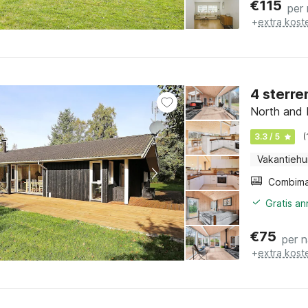
€
115
per
+
extra kost
4 sterre
North and 
3.3 / 5
(
Vakantiehu
Gratis a
€
75
per 
+
extra kost