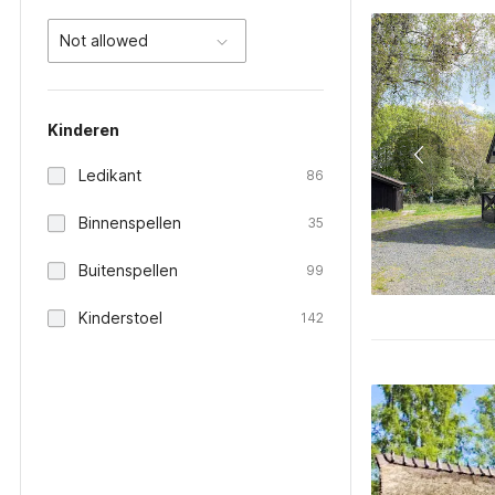
Not allowed
Kinderen
Ledikant
86
Binnenspellen
35
Buitenspellen
99
Kinderstoel
142