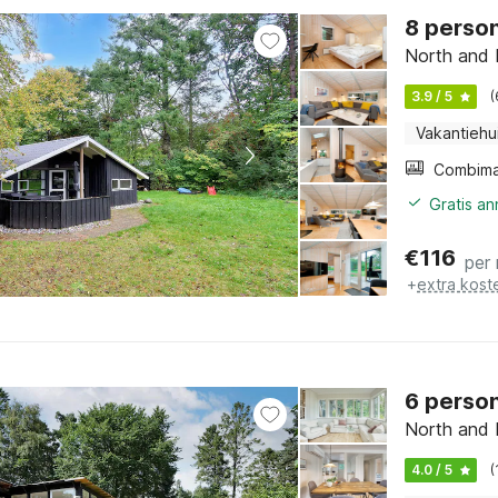
8 person
North and 
3.9 / 5
(
Vakantiehu
Gratis a
€
116
per
+
extra kost
6 person
North and 
4.0 / 5
(