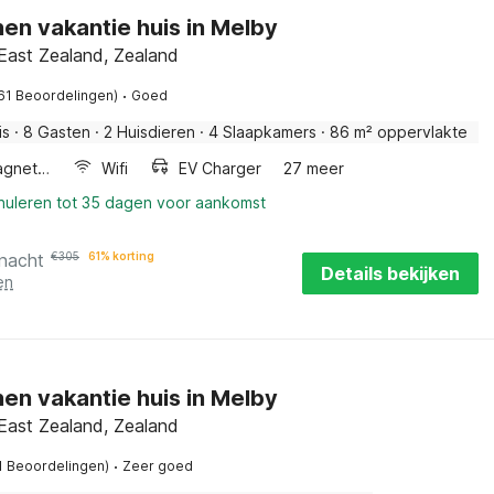
en vakantie huis in Melby
East Zealand, Zealand
·
61 Beoordelingen)
Goed
is
·
8 Gasten
·
2 Huisdieren
·
4 Slaapkamers
·
86 m² oppervlakte
Combimagnetron
Wifi
EV Charger
27 meer
nnuleren tot 35 dagen voor aankomst
 nacht
€
305
61% korting
Details bekijken
en
en vakantie huis in Melby
East Zealand, Zealand
·
1 Beoordelingen)
Zeer goed