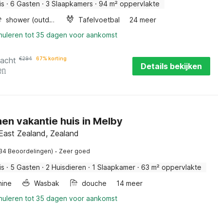
is
·
6 Gasten
·
3 Slaapkamers
·
94 m² oppervlakte
shower (outdoor)
Tafelvoetbal
24 meer
nnuleren tot 35 dagen voor aankomst
nacht
€
294
67% korting
Details bekijken
en
en vakantie huis in Melby
East Zealand, Zealand
·
34 Beoordelingen)
Zeer goed
is
·
5 Gasten
·
2 Huisdieren
·
1 Slaapkamer
·
63 m² oppervlakte
ine
Wasbak
douche
14 meer
nnuleren tot 35 dagen voor aankomst