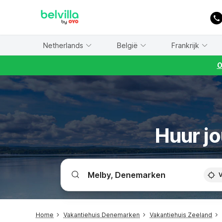
WIZARD MEMBER
Netherlands
België
Frankrijk
O
Huur jo
V
Home
Vakantiehuis Denemarken
Vakantiehuis Zeeland