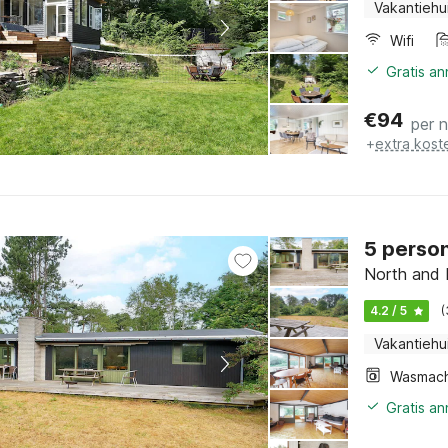
Vakantiehu
Wifi
Gratis a
€
94
per 
+
extra kost
5 person
North and 
4.2 / 5
(
Vakantiehu
Wasmach
Gratis a