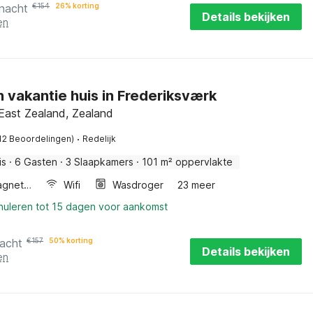
 nacht
€
154
26% korting
Details bekijken
en
n vakantie huis in Frederiksværk
East Zealand, Zealand
·
12 Beoordelingen)
Redelijk
is
·
6 Gasten
·
3 Slaapkamers
·
101 m² oppervlakte
Combimagnetron
Wifi
Wasdroger
23 meer
nnuleren tot 15 dagen voor aankomst
nacht
€
157
50% korting
Details bekijken
en