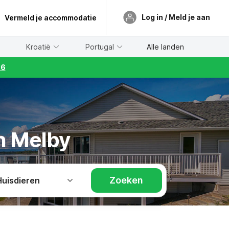
Log in / Meld je aan
Vermeld je accommodatie
Kroatië
Portugal
Alle landen
26
in Melby
Zoeken
Huisdieren