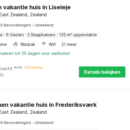
n vakantie huis in Liseleje
East Zealand, Zealand
·
10 Beoordelingen)
Uitstekend
is
·
6 Gasten
·
3 Slaapkamers
·
135 m² oppervlakte
ine
Wasbak
Wifi
21 meer
nnuleren tot 35 dagen voor aankomst
 nacht
€
348
52% korting
Details bekijken
en
en vakantie huis in Frederiksværk
East Zealand, Zealand
·
10 Beoordelingen)
Uitstekend