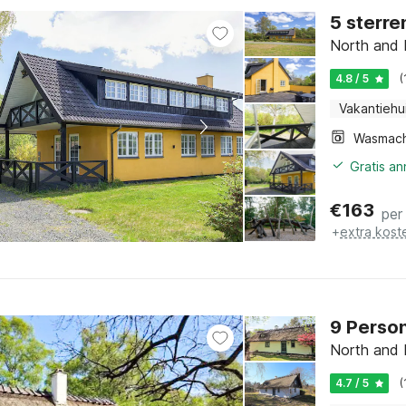
5 sterre
North and 
4.8 / 5
(
Vakantiehu
Wasmach
Gratis a
€
163
per
+
extra kost
9 Person
North and 
4.7 / 5
(