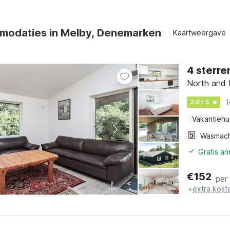
modaties in Melby, Denemarken
Kaartweergave
4 sterre
North and 
2.0 / 5
(
Vakantiehu
Wasmach
Gratis a
€
152
per
+
extra kost