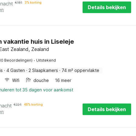
 nacht
€
181
3% korting
Details bekijken
en
n vakantie huis in Liseleje
East Zealand, Zealand
·
10 Beoordelingen)
Uitstekend
is
·
4 Gasten
·
2 Slaapkamers
·
74 m² oppervlakte
Wifi
douche
16 meer
nnuleren tot 35 dagen voor aankomst
 nacht
€
224
48% korting
Details bekijken
en