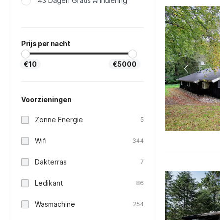
43 Dagen Gratis Annulering
Prijs per nacht
€10
€5000
Voorzieningen
Zonne Energie
5
Wifi
344
Dakterras
7
Ledikant
86
Wasmachine
254