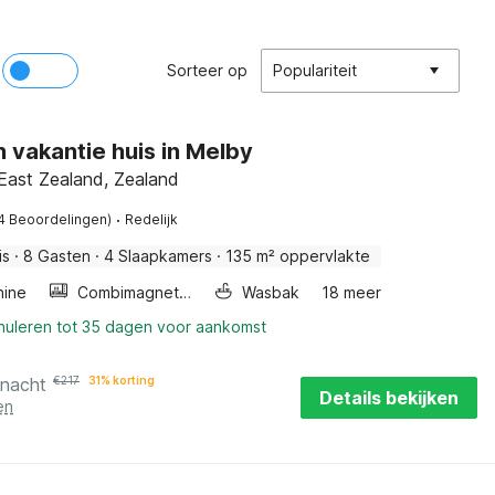
Sorteer op
Populariteit
n vakantie huis in Melby
East Zealand, Zealand
·
4 Beoordelingen)
Redelijk
is
·
8 Gasten
·
4 Slaapkamers
·
135 m² oppervlakte
ine
Combimagnetron
Wasbak
18 meer
nnuleren tot 35 dagen voor aankomst
 nacht
€
217
31% korting
Details bekijken
en