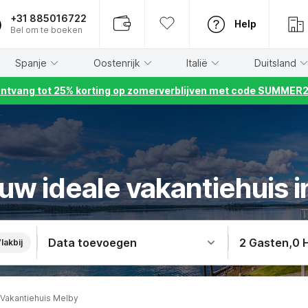
+31 885016722
Help
Bel om te boeken
Spanje
Oostenrijk
Italië
Duitsland
ntvang tot 25% korting op zomerverblijven met code SUMMER
uw ideale vakantiehuis 
Data toevoegen
2 Gasten
,
0 
lakbij
Vakantiehuis Melby