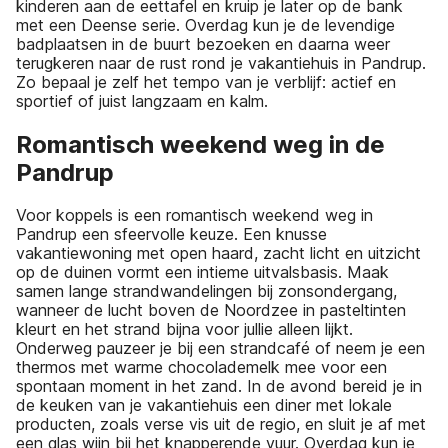
kinderen aan de eettafel en kruip je later op de bank
met een Deense serie. Overdag kun je de levendige
badplaatsen in de buurt bezoeken en daarna weer
terugkeren naar de rust rond je vakantiehuis in Pandrup.
Zo bepaal je zelf het tempo van je verblijf: actief en
sportief of juist langzaam en kalm.
Romantisch weekend weg in de
Pandrup
Voor koppels is een romantisch weekend weg in
Pandrup een sfeervolle keuze. Een knusse
vakantiewoning met open haard, zacht licht en uitzicht
op de duinen vormt een intieme uitvalsbasis. Maak
samen lange strandwandelingen bij zonsondergang,
wanneer de lucht boven de Noordzee in pasteltinten
kleurt en het strand bijna voor jullie alleen lijkt.
Onderweg pauzeer je bij een strandcafé of neem je een
thermos met warme chocolademelk mee voor een
spontaan moment in het zand. In de avond bereid je in
de keuken van je vakantiehuis een diner met lokale
producten, zoals verse vis uit de regio, en sluit je af met
een glas wijn bij het knapperende vuur. Overdag kun je