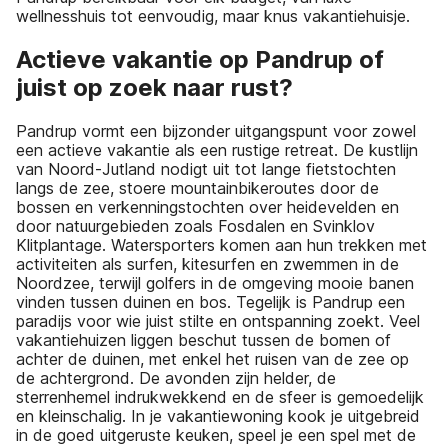
wellnesshuis tot eenvoudig, maar knus vakantiehuisje.
Actieve vakantie op Pandrup of
juist op zoek naar rust?
Pandrup vormt een bijzonder uitgangspunt voor zowel
een actieve vakantie als een rustige retreat. De kustlijn
van Noord-Jutland nodigt uit tot lange fietstochten
langs de zee, stoere mountainbikeroutes door de
bossen en verkenningstochten over heidevelden en
door natuurgebieden zoals Fosdalen en Svinklov
Klitplantage. Watersporters komen aan hun trekken met
activiteiten als surfen, kitesurfen en zwemmen in de
Noordzee, terwijl golfers in de omgeving mooie banen
vinden tussen duinen en bos. Tegelijk is Pandrup een
paradijs voor wie juist stilte en ontspanning zoekt. Veel
vakantiehuizen liggen beschut tussen de bomen of
achter de duinen, met enkel het ruisen van de zee op
de achtergrond. De avonden zijn helder, de
sterrenhemel indrukwekkend en de sfeer is gemoedelijk
en kleinschalig. In je vakantiewoning kook je uitgebreid
in de goed uitgeruste keuken, speel je een spel met de