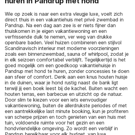
huren in Pandrup met hond
Wie op zoek is naar een extra vleugje luxe, voelt zich
direct thuis in een vakantiehuis met privé zwembad in
Pandrup. Na een dag aan zee is er niets fijner dan
thuiskomen in je eigen vakantiewoning en een
verfrissende duik te nemen, ver weg van drukke
openbare baden. Veel huizen combineren een stijlvol
Scandinavisch interieur met moderne voorzieningen
zoals een binnenzwembad, sauna of whirlpool, zodat je
in elk seizoen comfortabel verblijft. Tegelijkertijd is het
goed mogelijk om een goedkoop vakantiehuisje in
Pandrup met hond te huren, zonder concessies te doen
aan sfeer of comfort. Denk aan een knus houten huisje
in de duinen, waar je hond rustig naast de bank ligt
terwijl jij een boek leest bij de kachel. Buiten wacht een
houten terras, een barbecue en uitzicht op de natuur.
Door slim te kiezen voor een iets eenvoudiger
vakantiewoning, buiten de allerdrukste periodes of met
een aantrekkelijke last minute booking, kun je profiteren
van scherpe prijzen en toch genieten van een huis met
tuin, voldoende ruimte voor het gezin en een
hondvriendelijke omgeving. Zo wordt een verblijf in
Pandrup bereikbaar voor elk budget, van luxe