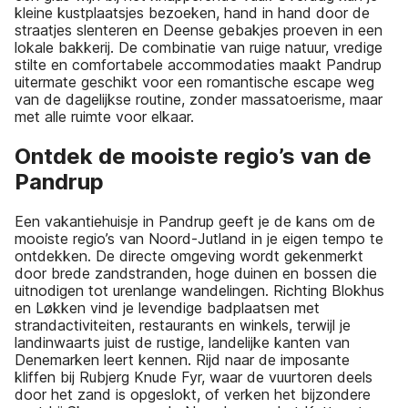
kleine kustplaatsjes bezoeken, hand in hand door de
straatjes slenteren en Deense gebakjes proeven in een
lokale bakkerij. De combinatie van ruige natuur, vredige
stilte en comfortabele accommodaties maakt Pandrup
uitermate geschikt voor een romantische escape weg
van de dagelijkse routine, zonder massatoerisme, maar
met alle ruimte voor elkaar.
Ontdek de mooiste regio’s van de
Pandrup
Een vakantiehuisje in Pandrup geeft je de kans om de
mooiste regio’s van Noord-Jutland in je eigen tempo te
ontdekken. De directe omgeving wordt gekenmerkt
door brede zandstranden, hoge duinen en bossen die
uitnodigen tot urenlange wandelingen. Richting Blokhus
en Løkken vind je levendige badplaatsen met
strandactiviteiten, restaurants en winkels, terwijl je
landinwaarts juist de rustige, landelijke kanten van
Denemarken leert kennen. Rijd naar de imposante
kliffen bij Rubjerg Knude Fyr, waar de vuurtoren deels
door het zand is opgeslokt, of verken het bijzondere