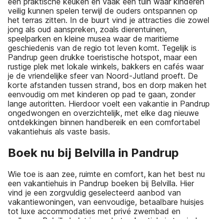
een praktische keuken en vaak een tuin waar kinderen
veilig kunnen spelen terwijl de ouders ontspannen op
het terras zitten. In de buurt vind je attracties die zowel
jong als oud aanspreken, zoals dierentuinen,
speelparken en kleine musea waar de maritieme
geschiedenis van de regio tot leven komt. Tegelijk is
Pandrup geen drukke toeristische hotspot, maar een
rustige plek met lokale winkels, bakkers en cafés waar
je de vriendelijke sfeer van Noord-Jutland proeft. De
korte afstanden tussen strand, bos en dorp maken het
eenvoudig om met kinderen op pad te gaan, zonder
lange autoritten. Hierdoor voelt een vakantie in Pandrup
ongedwongen en overzichtelijk, met elke dag nieuwe
ontdekkingen binnen handbereik en een comfortabel
vakantiehuis als vaste basis.
Boek nu bij Belvilla in Pandrup
Wie toe is aan zee, ruimte en comfort, kan het best nu
een vakantiehuis in Pandrup boeken bij Belvilla. Hier
vind je een zorgvuldig geselecteerd aanbod van
vakantiewoningen, van eenvoudige, betaalbare huisjes
tot luxe accommodaties met privé zwembad en