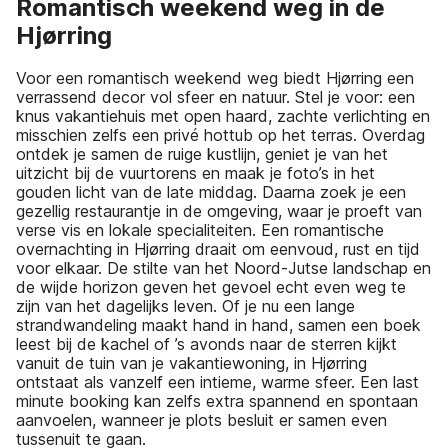
Romantisch weekend weg in de
Hjørring
Voor een romantisch weekend weg biedt Hjørring een
verrassend decor vol sfeer en natuur. Stel je voor: een
knus vakantiehuis met open haard, zachte verlichting en
misschien zelfs een privé hottub op het terras. Overdag
ontdek je samen de ruige kustlijn, geniet je van het
uitzicht bij de vuurtorens en maak je foto’s in het
gouden licht van de late middag. Daarna zoek je een
gezellig restaurantje in de omgeving, waar je proeft van
verse vis en lokale specialiteiten. Een romantische
overnachting in Hjørring draait om eenvoud, rust en tijd
voor elkaar. De stilte van het Noord-Jutse landschap en
de wijde horizon geven het gevoel echt even weg te
zijn van het dagelijks leven. Of je nu een lange
strandwandeling maakt hand in hand, samen een boek
leest bij de kachel of ’s avonds naar de sterren kijkt
vanuit de tuin van je vakantiewoning, in Hjørring
ontstaat als vanzelf een intieme, warme sfeer. Een last
minute booking kan zelfs extra spannend en spontaan
aanvoelen, wanneer je plots besluit er samen even
tussenuit te gaan.