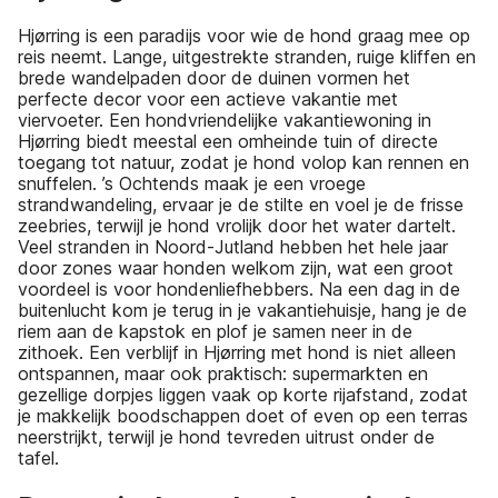
Hjørring is een paradijs voor wie de hond graag mee op
reis neemt. Lange, uitgestrekte stranden, ruige kliffen en
brede wandelpaden door de duinen vormen het
perfecte decor voor een actieve vakantie met
viervoeter. Een hondvriendelijke vakantiewoning in
Hjørring biedt meestal een omheinde tuin of directe
toegang tot natuur, zodat je hond volop kan rennen en
snuffelen. ’s Ochtends maak je een vroege
strandwandeling, ervaar je de stilte en voel je de frisse
zeebries, terwijl je hond vrolijk door het water dartelt.
Veel stranden in Noord-Jutland hebben het hele jaar
door zones waar honden welkom zijn, wat een groot
voordeel is voor hondenliefhebbers. Na een dag in de
buitenlucht kom je terug in je vakantiehuisje, hang je de
riem aan de kapstok en plof je samen neer in de
zithoek. Een verblijf in Hjørring met hond is niet alleen
ontspannen, maar ook praktisch: supermarkten en
gezellige dorpjes liggen vaak op korte rijafstand, zodat
je makkelijk boodschappen doet of even op een terras
neerstrijkt, terwijl je hond tevreden uitrust onder de
tafel.