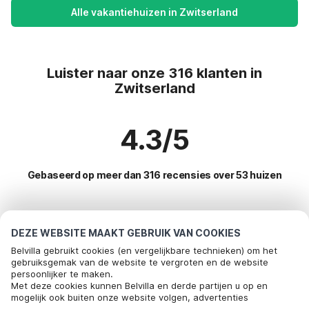
Alle vakantiehuizen in Zwitserland
Luister naar onze 316 klanten in
Zwitserland
4.3/5
Gebaseerd op meer dan 316 recensies over 53 huizen
Meest populaire bestemmingen voor
DEZE WEBSITE MAAKT GEBRUIK VAN COOKIES
vakantie
Belvilla gebruikt cookies (en vergelijkbare technieken) om het
gebruiksgemak van de website te vergroten en de website
persoonlijker te maken.
Populaire voorzieningen voor vakantie in Zwitserland
Met deze cookies kunnen Belvilla en derde partijen u op en
mogelijk ook buiten onze website volgen, advertenties
Vakantiehuis voor 6 personen
Toplanden met topvoorzieningen voor vakanties