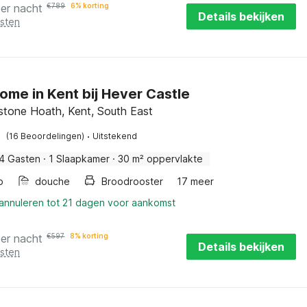
per nacht
€
789
6% korting
Details bekijken
osten
ome in Kent bij Hever Castle
stone Hoath, Kent, South East
·
(16 Beoordelingen)
Uitstekend
4 Gasten
·
1 Slaapkamer
·
30 m² oppervlakte
b
douche
Broodrooster
17 meer
 annuleren tot 21 dagen voor aankomst
per nacht
€
597
8% korting
Details bekijken
osten