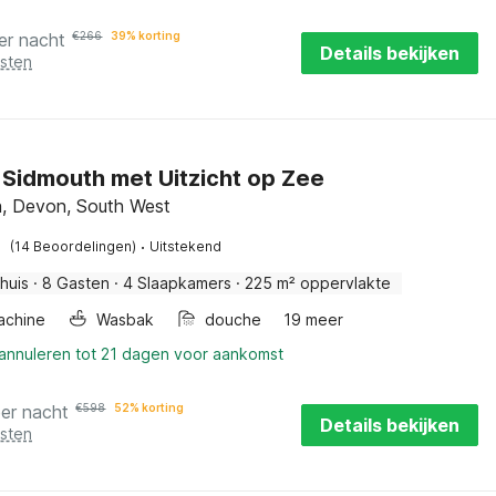
er nacht
€
266
39% korting
Details bekijken
osten
in Sidmouth met Uitzicht op Zee
, Devon, South West
·
(14 Beoordelingen)
Uitstekend
huis
·
8 Gasten
·
4 Slaapkamers
·
225 m² oppervlakte
achine
Wasbak
douche
19 meer
 annuleren tot 21 dagen voor aankomst
per nacht
€
598
52% korting
Details bekijken
osten