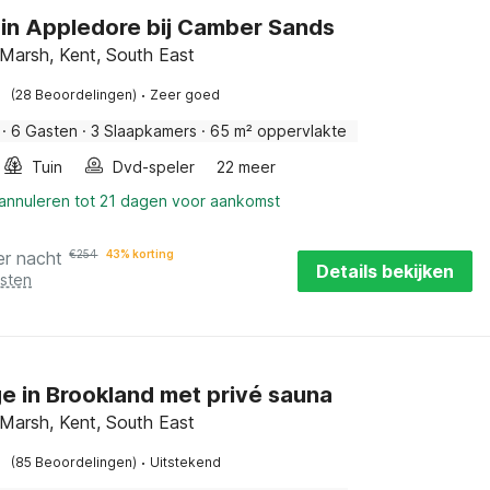
in Appledore bij Camber Sands
arsh, Kent, South East
·
(28 Beoordelingen)
Zeer goed
·
6 Gasten
·
3 Slaapkamers
·
65 m² oppervlakte
Tuin
Dvd-speler
22 meer
 annuleren tot 21 dagen voor aankomst
er nacht
€
254
43% korting
Details bekijken
osten
e in Brookland met privé sauna
arsh, Kent, South East
·
(85 Beoordelingen)
Uitstekend