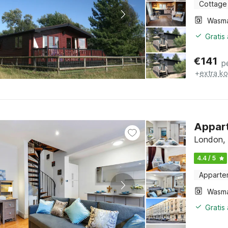
Cottage
Wasm
Gratis
€
141
p
+
extra k
Appart
London,
4.4 / 5
Apparte
Wasm
Gratis