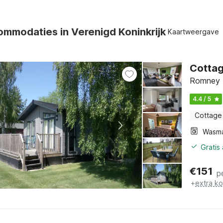
mmodaties in Verenigd Koninkrijk
Kaartweergave
Cottag
Romney M
4.4 / 5
Cottage
Wasm
Gratis
€
151
p
+
extra k