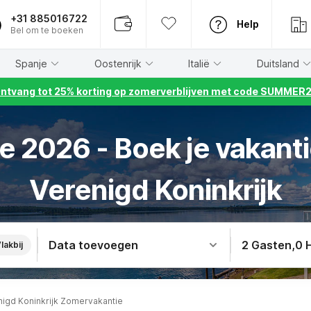
+31 885016722
Help
Bel om te boeken
Spanje
Oostenrijk
Italië
Duitsland
ntvang tot 25% korting op zomerverblijven met code SUMMER
 2026 - Boek je vakanti
Verenigd Koninkrijk
Data toevoegen
2 Gasten
,
0 
lakbij
nigd Koninkrijk Zomervakantie