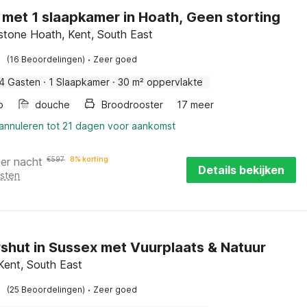
 met 1 slaapkamer in Hoath, Geen storting
stone Hoath, Kent, South East
·
(16 Beoordelingen)
Zeer goed
4 Gasten
·
1 Slaapkamer
·
30 m² oppervlakte
b
douche
Broodrooster
17 meer
 annuleren tot 21 dagen voor aankomst
per nacht
€
597
8% korting
Details bekijken
osten
shut in Sussex met Vuurplaats & Natuur
 Kent, South East
·
(25 Beoordelingen)
Zeer goed