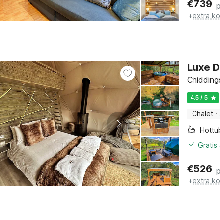
€
739
+
extra k
Luxe D
Chidding
4.5 / 5
Chalet
·
Hottu
Gratis
€
526
+
extra k