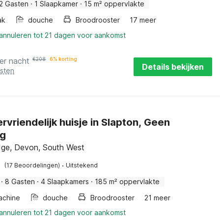
2 Gasten
·
1 Slaapkamer
·
15 m² oppervlakte
ak
douche
Broodrooster
17 meer
 annuleren tot 21 dagen voor aankomst
er nacht
€
208
6% korting
Details bekijken
osten
ervriendelijk huisje in Slapton, Geen
ng
dge, Devon, South West
·
(17 Beoordelingen)
Uitstekend
·
8 Gasten
·
4 Slaapkamers
·
185 m² oppervlakte
achine
douche
Broodrooster
21 meer
 annuleren tot 21 dagen voor aankomst