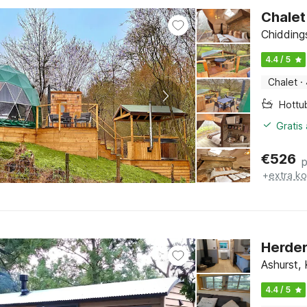
Chalet
Chidding
4.4 / 5
Chalet
·
Hottu
Gratis
€
526
+
extra k
Herder
Ashurst,
4.4 / 5