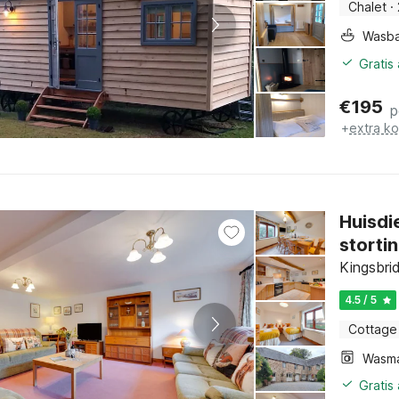
Chalet
·
Wasb
Gratis
€
195
p
+
extra k
Huisdi
storti
Kingsbri
4.5 / 5
Cottage
Wasm
Gratis