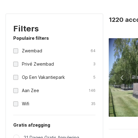
1220 acco
Filters
Populaire filters
Zwembad
64
Privé Zwembad
3
Op Een Vakantiepark
5
Aan Zee
146
Wifi
35
Gratis afzegging
21 Dagen Gratis Annulering