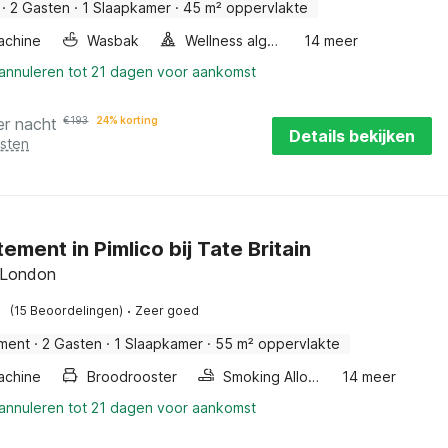
·
2 Gasten
·
1 Slaapkamer
·
45 m² oppervlakte
achine
Wasbak
Wellness algemeen
14 meer
 annuleren tot 21 dagen voor aankomst
er nacht
€
193
24% korting
Details bekijken
osten
ement in Pimlico bij Tate Britain
 London
·
(15 Beoordelingen)
Zeer goed
ment
·
2 Gasten
·
1 Slaapkamer
·
55 m² oppervlakte
achine
Broodrooster
Smoking Allowed
14 meer
 annuleren tot 21 dagen voor aankomst