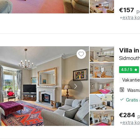
€
157
p
+
extra k
Villa 
Sidmouth
4.5 / 5
Vakantie
Wasm
Gratis
€
284
+
extra k