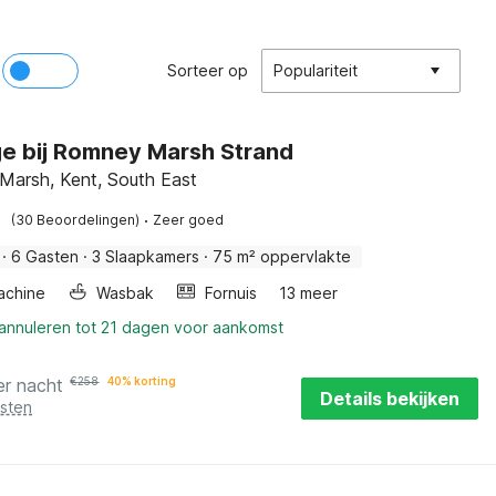
Sorteer op
Populariteit
e bij Romney Marsh Strand
arsh, Kent, South East
·
(30 Beoordelingen)
Zeer goed
·
6 Gasten
·
3 Slaapkamers
·
75 m² oppervlakte
achine
Wasbak
Fornuis
13 meer
 annuleren tot 21 dagen voor aankomst
er nacht
€
258
40% korting
Details bekijken
osten