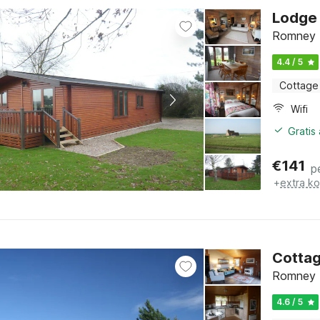
Lodge 
Romney M
4.4 / 5
Cottage
Wifi
Gratis
€
141
p
+
extra k
Cottag
Romney M
4.6 / 5