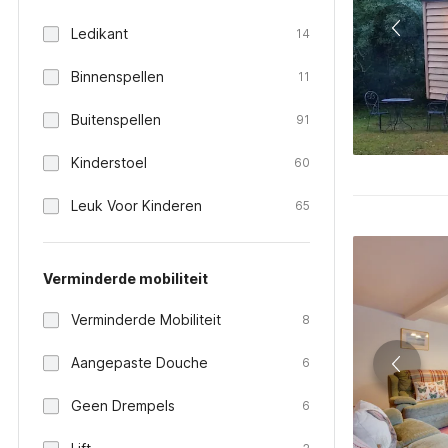
Ledikant
14
Binnenspellen
11
Buitenspellen
91
Kinderstoel
60
Leuk Voor Kinderen
65
Verminderde mobiliteit
Verminderde Mobiliteit
8
Aangepaste Douche
6
Geen Drempels
6