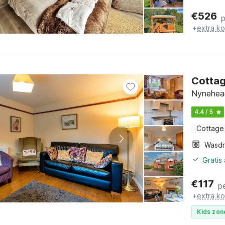
€
526
+
extra k
Cottag
Nynehead
4.4 / 5
Cottage
Wasd
Gratis
€
117
p
+
extra k
Kids zon