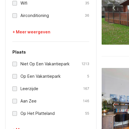
Wifi
35
Airconditioning
36
+ Meer weergeven
Plaats
Niet Op Een Vakantiepark
1213
Op Een Vakantiepark
5
Leerzijde
167
Aan Zee
146
Op Het Platteland
55