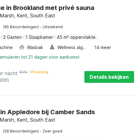
e in Brookland met privé sauna
arsh, Kent, South East
·
(85 Beoordelingen)
Uitstekend
·
2 Gasten
·
1 Slaapkamer
·
45 m² oppervlakte
achine
Wasbak
Wellness algemeen
14 meer
 annuleren tot 21 dagen voor aankomst
er nacht
€
170
12% korting
Details bekijken
osten
in Appledore bij Camber Sands
arsh, Kent, South East
·
(28 Beoordelingen)
Zeer goed