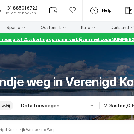
+31 885016722
Help
Bel om te boeken
Spanje
Oostenrijk
Italië
Duitsland
ntvang tot 25% korting op zomerverblijven met code SUMMER
dje weg in Verenigd Kon
Data toevoegen
2 Gasten
,
0 
lakbij
nigd Koninkrijk Weekendje Weg