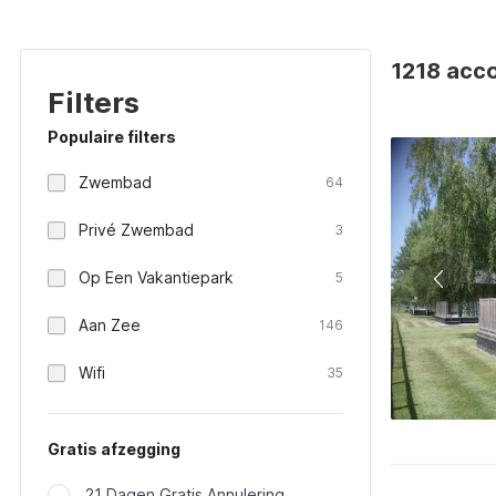
1218 acco
Filters
Populaire filters
Zwembad
64
Privé Zwembad
3
Op Een Vakantiepark
5
Aan Zee
146
Wifi
35
Gratis afzegging
21 Dagen Gratis Annulering