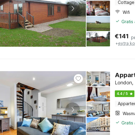
Cottage
Wifi
Gratis
€
141
p
+
extra k
Appart
London,
4.4 / 5
Apparte
Wasm
Gratis