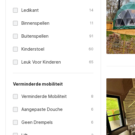
Ledikant
14
Binnenspellen
11
Buitenspellen
91
Kinderstoel
60
Leuk Voor Kinderen
65
Verminderde mobiliteit
Verminderde Mobiliteit
8
Aangepaste Douche
6
Geen Drempels
6