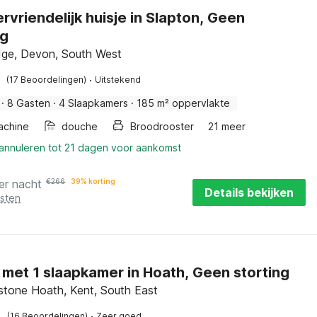
ervriendelijk huisje in Slapton, Geen
ng
dge, Devon, South West
·
(17 Beoordelingen)
Uitstekend
·
8 Gasten
·
4 Slaapkamers
·
185 m² oppervlakte
achine
douche
Broodrooster
21 meer
 annuleren tot 21 dagen voor aankomst
er nacht
€
266
39% korting
Details bekijken
osten
 met 1 slaapkamer in Hoath, Geen storting
stone Hoath, Kent, South East
·
(16 Beoordelingen)
Zeer goed