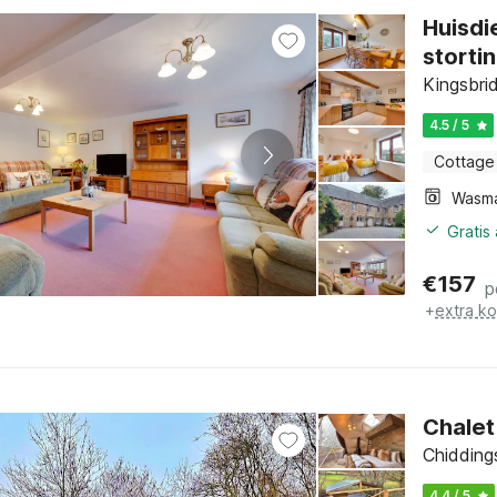
Huisdi
storti
Kingsbri
4.5 / 5
Cottage
Wasm
Gratis
€
157
p
+
extra k
Chalet
Chidding
4.4 / 5