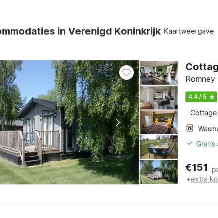
mmodaties in Verenigd Koninkrijk
Kaartweergave
Cottag
Romney M
4.4 / 5
Cottage
Wasm
Gratis
€
151
p
+
extra k