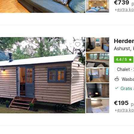
€
739
+
extra k
Herder
Ashurst,
4.4 / 5
Chalet
·
Wasb
Gratis
€
195
p
+
extra k