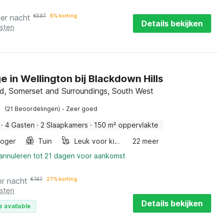
per nacht
€
597
8% korting
Details bekijken
osten
e in Wellington bij Blackdown Hills
, Somerset and Surroundings, South West
·
(21 Beoordelingen)
Zeer goed
·
4 Gasten
·
2 Slaapkamers
·
150 m² oppervlakte
roger
Tuin
Leuk voor kinderen
22 meer
 annuleren tot 21 dagen voor aankomst
er nacht
€
167
27% korting
osten
Details bekijken
e available