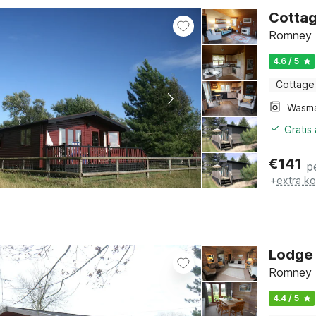
Cottag
Romney M
4.6 / 5
Cottage
Wasm
Gratis
€
141
p
+
extra k
Lodge 
Romney M
4.4 / 5