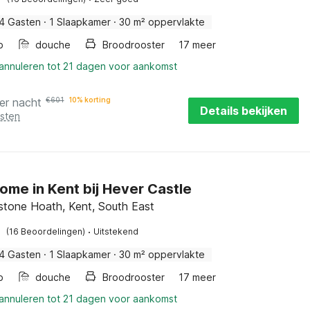
4 Gasten
·
1 Slaapkamer
·
30 m² oppervlakte
b
douche
Broodrooster
17 meer
 annuleren tot 21 dagen voor aankomst
er nacht
€
601
10% korting
Details bekijken
osten
ome in Kent bij Hever Castle
stone Hoath, Kent, South East
·
(16 Beoordelingen)
Uitstekend
4 Gasten
·
1 Slaapkamer
·
30 m² oppervlakte
b
douche
Broodrooster
17 meer
 annuleren tot 21 dagen voor aankomst