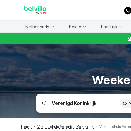
WIZARD MEMBER
Netherlands
België
Frankrijk
O
Weeken
V
Home
Vakantiehuis Verenigd Koninkrijk
Vakantiehuis Vere