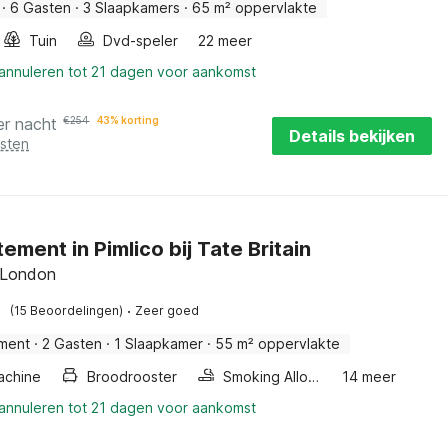
·
6 Gasten
·
3 Slaapkamers
·
65 m² oppervlakte
Tuin
Dvd-speler
22 meer
 annuleren tot 21 dagen voor aankomst
er nacht
€
254
43% korting
Details bekijken
osten
ement in Pimlico bij Tate Britain
 London
·
(15 Beoordelingen)
Zeer goed
ment
·
2 Gasten
·
1 Slaapkamer
·
55 m² oppervlakte
achine
Broodrooster
Smoking Allowed
14 meer
 annuleren tot 21 dagen voor aankomst