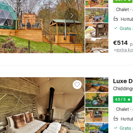
Chalet
·
Hottu
Gratis
€
514
p
+
extra k
Luxe D
Chidding
4.5 / 5
Chalet
·
Hottu
Gratis