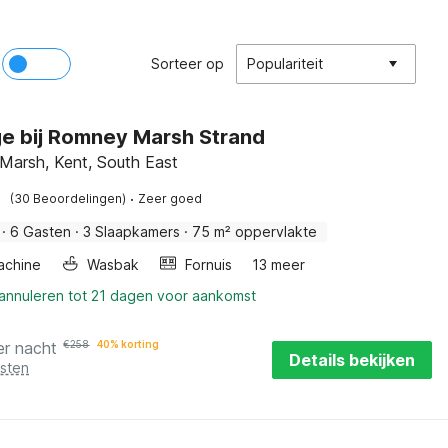
Sorteer op
Populariteit
e bij Romney Marsh Strand
arsh, Kent, South East
·
(30 Beoordelingen)
Zeer goed
·
6 Gasten
·
3 Slaapkamers
·
75 m² oppervlakte
achine
Wasbak
Fornuis
13 meer
 annuleren tot 21 dagen voor aankomst
er nacht
€
258
40% korting
Details bekijken
osten