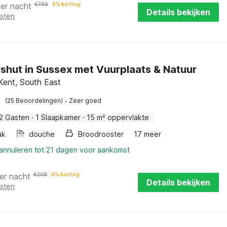
per nacht
€
789
6% korting
Details bekijken
osten
shut in Sussex met Vuurplaats & Natuur
 Kent, South East
·
(25 Beoordelingen)
Zeer goed
2 Gasten
·
1 Slaapkamer
·
15 m² oppervlakte
ak
douche
Broodrooster
17 meer
 annuleren tot 21 dagen voor aankomst
er nacht
€
208
6% korting
Details bekijken
osten