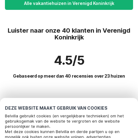
Alle vakantiehuizen in Verenigd Koninkrijk
Luister naar onze 40 klanten in Verenigd
Koninkrijk
4.5/5
Gebaseerd op meer dan 40 recensies over 23 huizen
Meest populaire bestemmingen voor
vakantie
DEZE WEBSITE MAAKT GEBRUIK VAN COOKIES
Belvilla gebruikt cookies (en vergelijkbare technieken) om het
Populaire voorzieningen voor vakantie in Verenigd-
gebruiksgemak van de website te vergroten en de website
persoonlijker te maken.
koninkrijk
Bel om te boeken
Met deze cookies kunnen Belvilla en derde partijen u op en
mogelijk ook buiten onze website volgen, advertenties
Vakantiehuis voor 6 personen