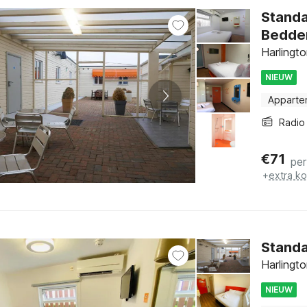
Stand
Bedde
Harlingt
NIEUW
Apparte
Radio
€
71
per
+
extra k
Stand
Harlingt
NIEUW