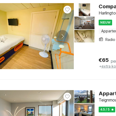
Compa
Harlingt
NIEUW
Apparte
Radio
€
65
pe
+
extra k
Appart
Teignmou
4.5 / 5