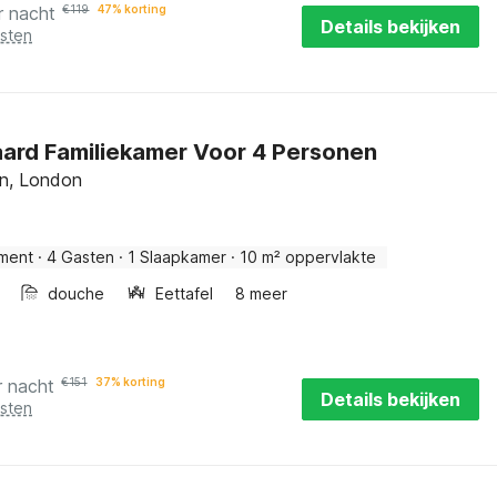
r nacht
€
119
47% korting
Details bekijken
osten
ard Familiekamer Voor 4 Personen
on, London
ment
·
4 Gasten
·
1 Slaapkamer
·
10 m² oppervlakte
douche
Eettafel
8 meer
r nacht
€
151
37% korting
Details bekijken
osten