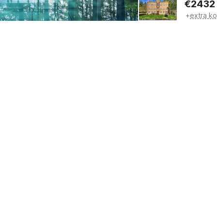
€
2432
+
extra k