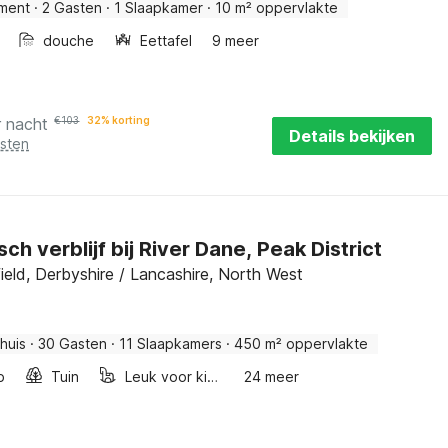
ment
·
2 Gasten
·
1 Slaapkamer
·
10 m² oppervlakte
douche
Eettafel
9 meer
r nacht
€
103
32% korting
Details bekijken
osten
sch verblijf bij River Dane, Peak District
ield, Derbyshire / Lancashire, North West
huis
·
30 Gasten
·
11 Slaapkamers
·
450 m² oppervlakte
b
Tuin
Leuk voor kinderen
24 meer