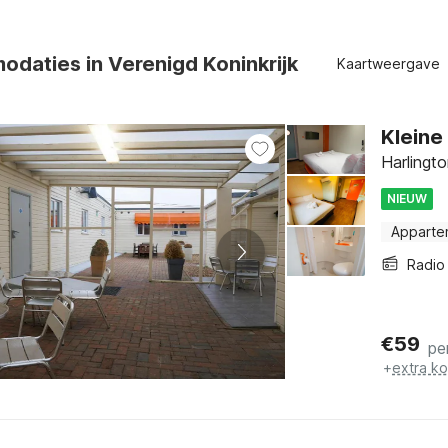
daties in Verenigd Koninkrijk
Kaartweergave
Klein
Harlingt
NIEUW
Apparte
Radio
€
59
pe
+
extra k