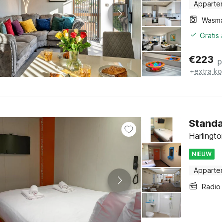
Apparte
Wasm
Gratis
€
223
p
+
extra k
Stand
Harlingt
NIEUW
Apparte
Radio