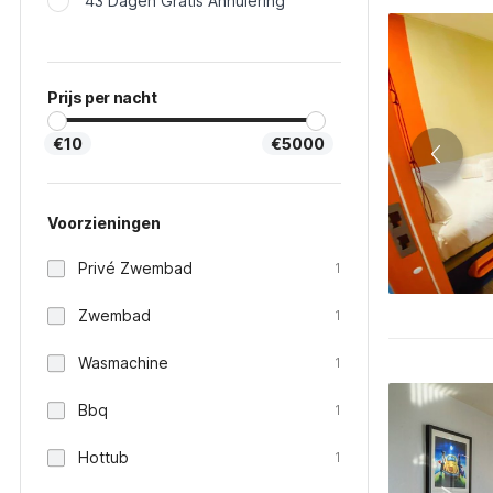
43 Dagen Gratis Annulering
Prijs per nacht
€10
€5000
Voorzieningen
Privé Zwembad
1
Zwembad
1
Wasmachine
1
Bbq
1
Hottub
1