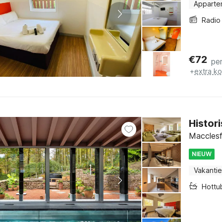
Apparte
Radio
€
72
pe
+
extra k
Histori
Macclesf
NIEUW
Vakantie
Hottu