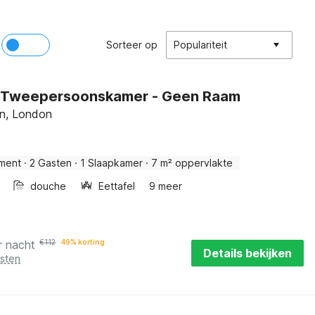
Sorteer op
Populariteit
e Tweepersoonskamer - Geen Raam
on, London
ment
·
2 Gasten
·
1 Slaapkamer
·
7 m² oppervlakte
douche
Eettafel
9 meer
r nacht
€
112
49% korting
Details bekijken
osten