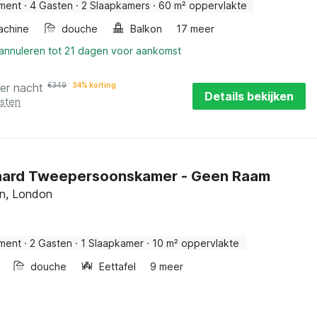
ment
·
4 Gasten
·
2 Slaapkamers
·
60 m² oppervlakte
achine
douche
Balkon
17 meer
 annuleren tot 21 dagen voor aankomst
er nacht
€
349
34% korting
Details bekijken
osten
aard Tweepersoonskamer - Geen Raam
on, London
ment
·
2 Gasten
·
1 Slaapkamer
·
10 m² oppervlakte
douche
Eettafel
9 meer