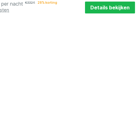
per nacht
€
3324
28% korting
Details bekijken
osten