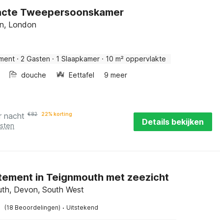
cte Tweepersoonskamer
on, London
ment
·
2 Gasten
·
1 Slaapkamer
·
10 m² oppervlakte
douche
Eettafel
9 meer
r nacht
€
82
22% korting
Details bekijken
osten
ement in Teignmouth met zeezicht
th, Devon, South West
·
(18 Beoordelingen)
Uitstekend