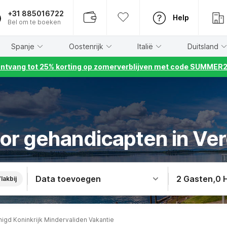
+31 885016722
Help
Bel om te boeken
Spanje
Oostenrijk
Italië
Duitsland
ntvang tot 25% korting op zomerverblijven met code SUMMER
or gehandicapten in Ver
Data toevoegen
2 Gasten
,
0 
lakbij
nigd Koninkrijk Mindervaliden Vakantie