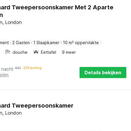
aard Tweepersoonskamer Met 2 Aparte
n
on, London
ment
·
2 Gasten
·
1 Slaapkamer
·
10 m² oppervlakte
douche
Eettafel
9 meer
 nacht
€
91
23% korting
Details bekijken
osten
aard Tweepersoonskamer
on, London