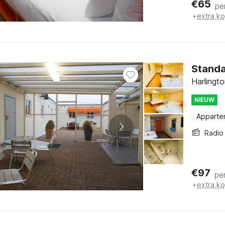
€
65
pe
+
extra k
Standa
Harlingt
NIEUW
Apparte
Radio
€
97
pe
+
extra k