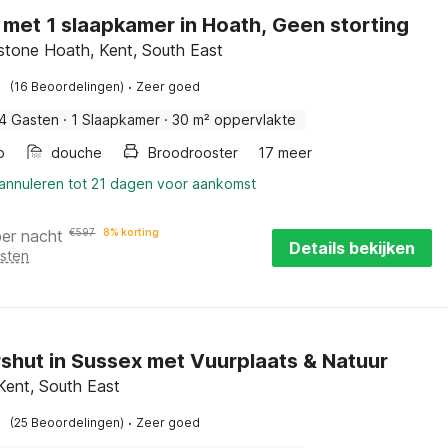
 met 1 slaapkamer in Hoath, Geen storting
stone Hoath, Kent, South East
·
(16 Beoordelingen)
Zeer goed
4 Gasten
·
1 Slaapkamer
·
30 m² oppervlakte
b
douche
Broodrooster
17 meer
 annuleren tot 21 dagen voor aankomst
per nacht
€
597
8% korting
Details bekijken
osten
shut in Sussex met Vuurplaats & Natuur
 Kent, South East
·
(25 Beoordelingen)
Zeer goed