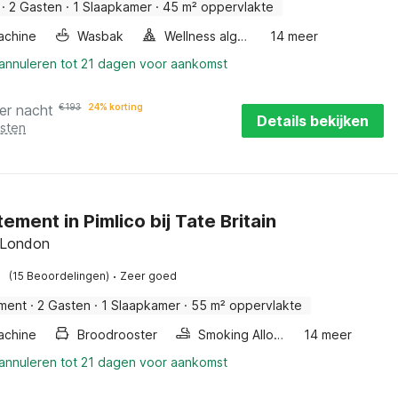
·
2 Gasten
·
1 Slaapkamer
·
45 m² oppervlakte
achine
Wasbak
Wellness algemeen
14 meer
 annuleren tot 21 dagen voor aankomst
er nacht
€
193
24% korting
Details bekijken
osten
ement in Pimlico bij Tate Britain
 London
·
(15 Beoordelingen)
Zeer goed
ment
·
2 Gasten
·
1 Slaapkamer
·
55 m² oppervlakte
achine
Broodrooster
Smoking Allowed
14 meer
 annuleren tot 21 dagen voor aankomst