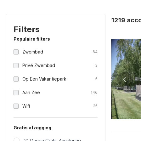
1219 acco
Filters
Populaire filters
Zwembad
64
Privé Zwembad
3
Op Een Vakantiepark
5
Aan Zee
146
Wifi
35
Gratis afzegging
21 Dagen Gratis Annulering