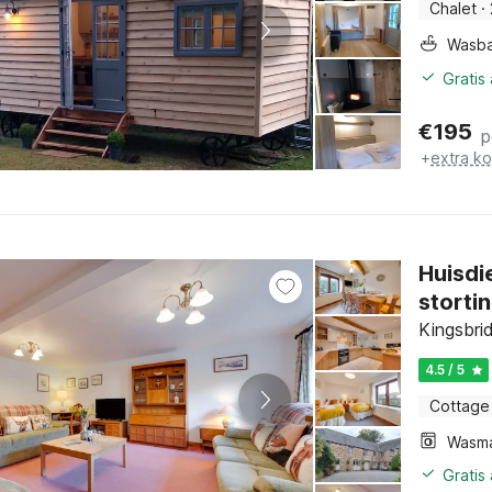
Chalet
·
Wasb
Gratis
€
195
p
+
extra k
Huisdi
storti
Kingsbri
4.5 / 5
Cottage
Wasm
Gratis