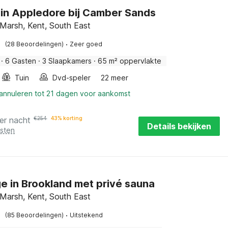
in Appledore bij Camber Sands
arsh, Kent, South East
·
(28 Beoordelingen)
Zeer goed
·
6 Gasten
·
3 Slaapkamers
·
65 m² oppervlakte
Tuin
Dvd-speler
22 meer
 annuleren tot 21 dagen voor aankomst
er nacht
€
254
43% korting
Details bekijken
osten
e in Brookland met privé sauna
arsh, Kent, South East
·
(85 Beoordelingen)
Uitstekend