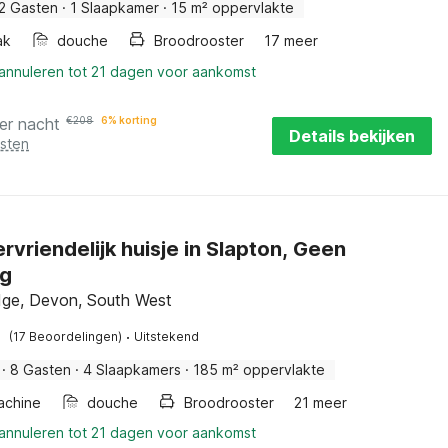
2 Gasten
·
1 Slaapkamer
·
15 m² oppervlakte
ak
douche
Broodrooster
17 meer
 annuleren tot 21 dagen voor aankomst
er nacht
€
208
6% korting
Details bekijken
osten
ervriendelijk huisje in Slapton, Geen
ng
dge, Devon, South West
·
(17 Beoordelingen)
Uitstekend
·
8 Gasten
·
4 Slaapkamers
·
185 m² oppervlakte
achine
douche
Broodrooster
21 meer
 annuleren tot 21 dagen voor aankomst