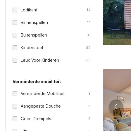
Ledikant
14
Binnenspellen
11
Buitenspellen
91
Kinderstoel
59
Leuk Voor Kinderen
65
Verminderde mobiliteit
Verminderde Mobiliteit
8
Aangepaste Douche
6
Geen Drempels
6