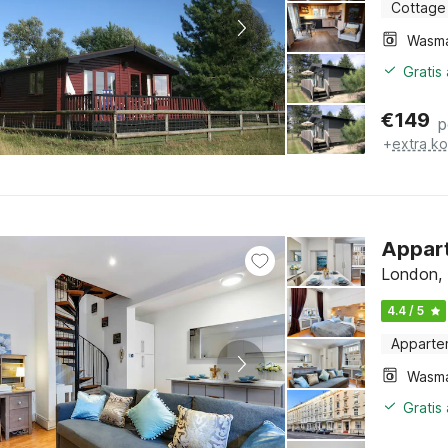
Cottage
Wasm
Gratis
€
149
p
+
extra k
Appart
London,
4.4 / 5
Apparte
Wasm
Gratis