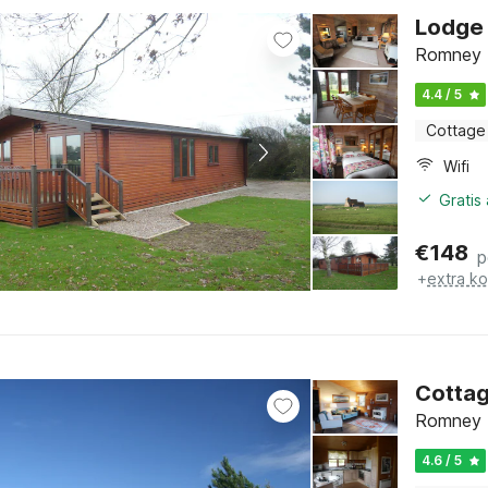
Lodge 
Romney M
4.4 / 5
Cottage
Wifi
Gratis
€
148
p
+
extra k
Cottag
Romney M
4.6 / 5