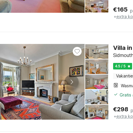
€
165
p
+
extra k
Villa 
Sidmouth
4.5 / 5
Vakantie
Wasm
Gratis
€
298
+
extra k