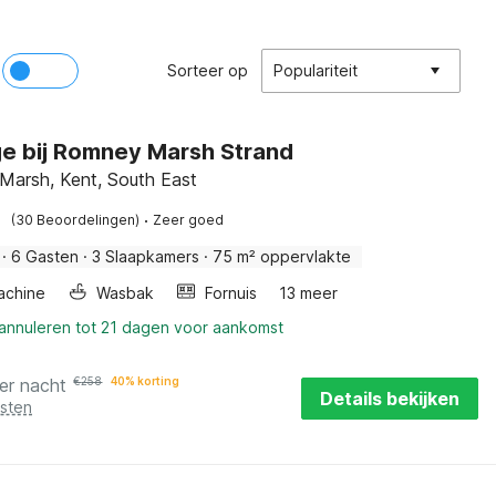
Sorteer op
Populariteit
e bij Romney Marsh Strand
arsh, Kent, South East
·
(30 Beoordelingen)
Zeer goed
·
6 Gasten
·
3 Slaapkamers
·
75 m² oppervlakte
achine
Wasbak
Fornuis
13 meer
 annuleren tot 21 dagen voor aankomst
er nacht
€
258
40% korting
Details bekijken
osten