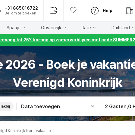
+31 885016722
Help
Bel om te boeken
Spanje
Oostenrijk
Italië
Duitsland
ntvang tot 25% korting op zomerverblijven met code SUMMER
 2026 - Boek je vakanti
Verenigd Koninkrijk
Data toevoegen
2 Gasten
,
0 
lakbij
nigd Koninkrijk Kerstvakantie