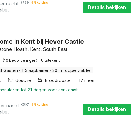
per nacht
€
789
6% korting
Details bekijken
osten
ome in Kent bij Hever Castle
stone Hoath, Kent, South East
·
(16 Beoordelingen)
Uitstekend
4 Gasten
·
1 Slaapkamer
·
30 m² oppervlakte
b
douche
Broodrooster
17 meer
 annuleren tot 21 dagen voor aankomst
per nacht
€
597
8% korting
Details bekijken
osten