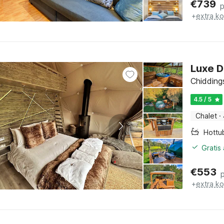
€
739
+
extra k
Luxe D
Chidding
4.5 / 5
Chalet
·
Hottu
Gratis
€
553
+
extra k