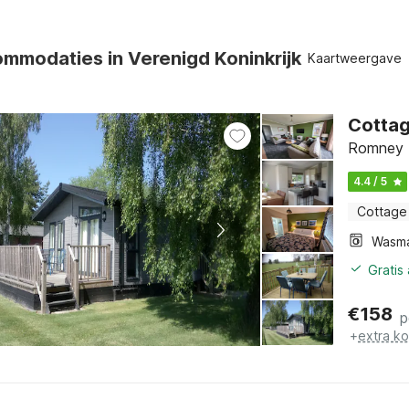
mmodaties in Verenigd Koninkrijk
Kaartweergave
Cottag
Romney M
4.4 / 5
Cottage
Wasm
Gratis
€
158
p
+
extra k