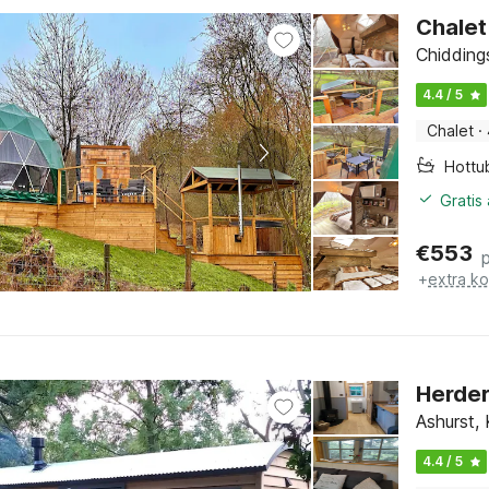
Chalet
Chidding
4.4 / 5
Chalet
·
Hottu
Gratis
€
553
+
extra k
Herder
Ashurst,
4.4 / 5