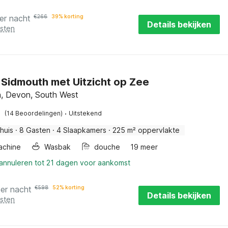
er nacht
€
266
39% korting
Details bekijken
osten
in Sidmouth met Uitzicht op Zee
, Devon, South West
·
(14 Beoordelingen)
Uitstekend
huis
·
8 Gasten
·
4 Slaapkamers
·
225 m² oppervlakte
achine
Wasbak
douche
19 meer
 annuleren tot 21 dagen voor aankomst
per nacht
€
598
52% korting
Details bekijken
osten