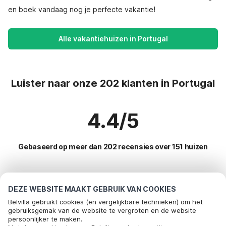
en boek vandaag nog je perfecte vakantie!
Alle vakantiehuizen in Portugal
Luister naar onze 202 klanten in Portugal
4.4/5
Gebaseerd op meer dan 202 recensies over 151 huizen
Meest populaire bestemmingen voor
DEZE WEBSITE MAAKT GEBRUIK VAN COOKIES
vakantie
Belvilla gebruikt cookies (en vergelijkbare technieken) om het
gebruiksgemak van de website te vergroten en de website
persoonlijker te maken.
Populaire voorzieningen voor vakantie in Portugal