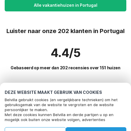
Alle vakantiehuizen in Portugal
Luister naar onze 202 klanten in Portugal
4.4/5
Gebaseerd op meer dan 202 recensies over 151 huizen
Meest populaire bestemmingen voor
DEZE WEBSITE MAAKT GEBRUIK VAN COOKIES
vakantie
Belvilla gebruikt cookies (en vergelijkbare technieken) om het
gebruiksgemak van de website te vergroten en de website
persoonlijker te maken.
Populaire voorzieningen voor vakantie in Portugal
Bel om te boeken
Met deze cookies kunnen Belvilla en derde partijen u op en
mogelijk ook buiten onze website volgen, advertenties
Kindvriendelijke vakantiehuizen
Toplanden met topvoorzieningen voor vakanties
afstemmen op uw interesses en u informatie laten delen via
Vakantiehuis met zwembad
social media.