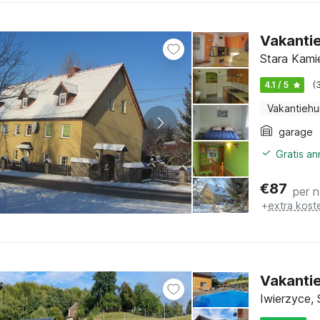
Vakantie
Stara Kamie
4.1 / 5
(
Vakantiehu
garage
Gratis a
€
87
per 
+
extra kost
Vakanti
Iwierzyce,