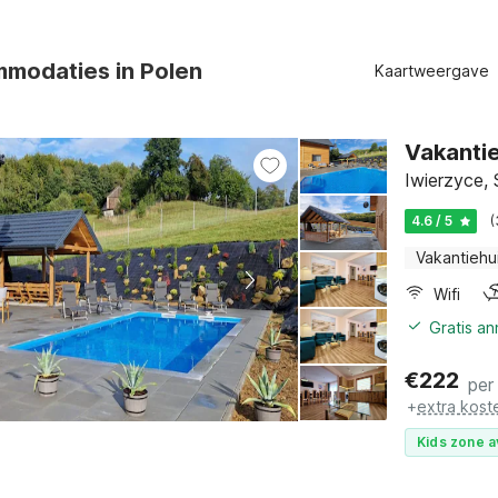
modaties in Polen
Kaartweergave
Vakanti
Iwierzyce,
4.6 / 5
(
Vakantiehu
Wifi
Gratis a
€
222
per
+
extra kost
Kids zone a