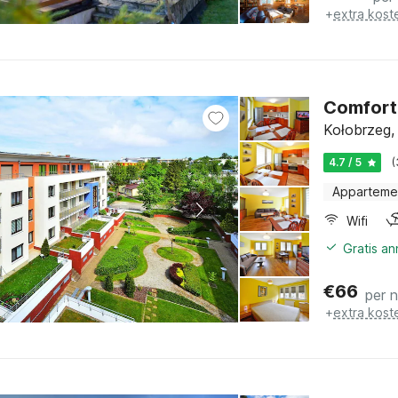
+
extra kost
Comfort
Kołobrzeg, 
4.7 / 5
(
Apparteme
Wifi
Gratis a
€
66
per 
+
extra kost