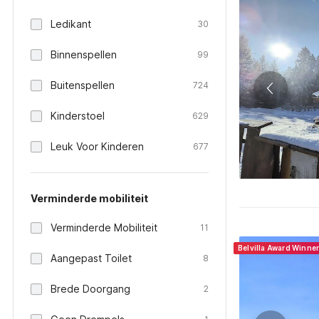
Ledikant
30
Binnenspellen
99
Buitenspellen
724
Kinderstoel
629
Leuk Voor Kinderen
677
Verminderde mobiliteit
Verminderde Mobiliteit
11
Belvilla Award Winne
Aangepast Toilet
8
Brede Doorgang
2