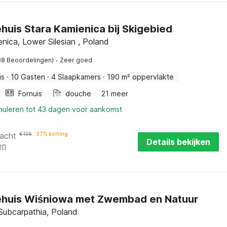
huis Stara Kamienica bij Skigebied
nica, Lower Silesian , Poland
·
38 Beoordelingen)
Zeer goed
is
·
10 Gasten
·
4 Slaapkamers
·
190 m² oppervlakte
Fornuis
douche
21 meer
nnuleren tot 43 dagen voor aankomst
nacht
€
136
37% korting
Details bekijken
en
ehuis Wiśniowa met Zwembad en Natuur
 Subcarpathia, Poland