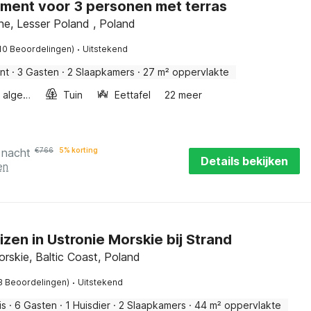
ment voor 3 personen met terras
ne, Lesser Poland , Poland
·
10 Beoordelingen)
Uitstekend
nt
·
3 Gasten
·
2 Slaapkamers
·
27 m² oppervlakte
Wellness algemeen
Tuin
Eettafel
22 meer
 nacht
€
766
5% korting
Details bekijken
en
uizen in Ustronie Morskie bij Strand
rskie, Baltic Coast, Poland
·
3 Beoordelingen)
Uitstekend
is
·
6 Gasten
·
1 Huisdier
·
2 Slaapkamers
·
44 m² oppervlakte