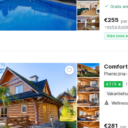
Gratis a
€
255
per
+
extra kost
Kids zone a
Comforta
Piwniczna-
4.7 / 5
(
Vakantiehu
€
281
per