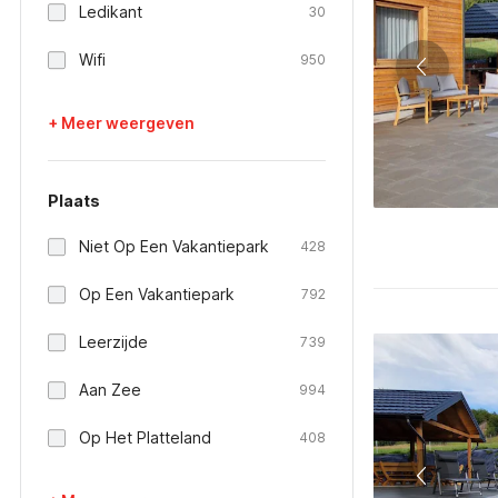
Ledikant
30
Wifi
950
+ Meer weergeven
Plaats
Niet Op Een Vakantiepark
428
Op Een Vakantiepark
792
Leerzijde
739
Aan Zee
994
Op Het Platteland
408