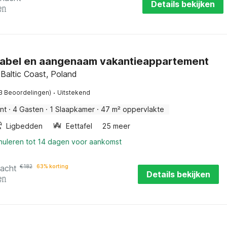
Details bekijken
en
abel en aangenaam vakantieappartement
Baltic Coast, Poland
·
3 Beoordelingen)
Uitstekend
nt
·
4 Gasten
·
1 Slaapkamer
·
47 m² oppervlakte
Ligbedden
Eettafel
25 meer
nnuleren tot 14 dagen voor aankomst
nacht
€
182
63% korting
Details bekijken
en