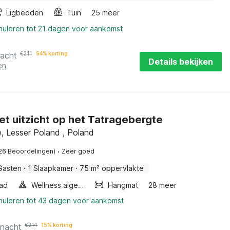
Ligbedden
Tuin
25 meer
nnuleren tot 21 dagen voor aankomst
nacht
€
211
54% korting
Details bekijken
en
et uitzicht op het Tatragebergte
, Lesser Poland , Poland
·
26 Beoordelingen)
Zeer goed
Gasten
·
1 Slaapkamer
·
75 m² oppervlakte
ad
Wellness algemeen
Hangmat
28 meer
nnuleren tot 43 dagen voor aankomst
 nacht
€
214
15% korting