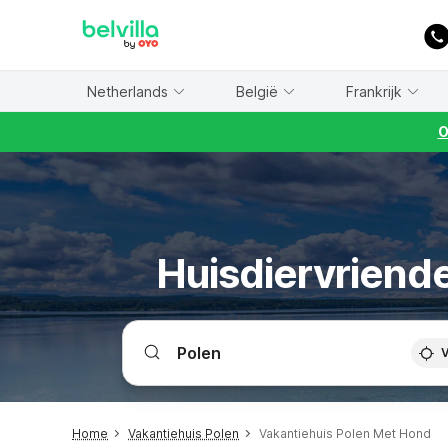
WIZARD MEMBER
Netherlands
België
Frankrijk
O
Huisdiervriende
V
Home
Vakantiehuis Polen
Vakantiehuis Polen Met Hond