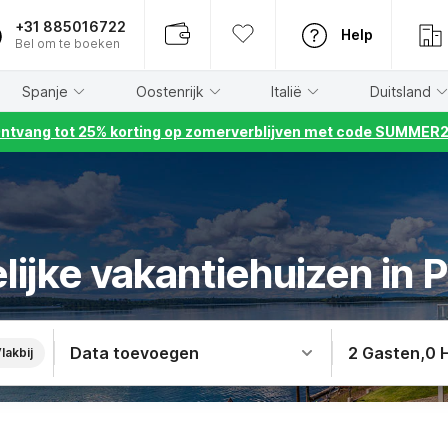
+31 885016722
Help
Bel om te boeken
Spanje
Oostenrijk
Italië
Duitsland
ntvang tot 25% korting op zomerverblijven met code SUMMER
lijke vakantiehuizen in
Data toevoegen
2 Gasten
,
0 
lakbij