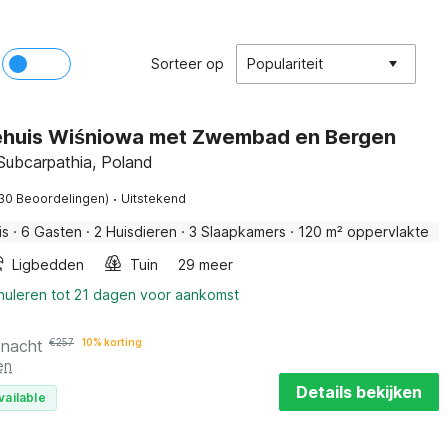
Sorteer op
Populariteit
ehuis Wiśniowa met Zwembad en Bergen
 Subcarpathia, Poland
·
30 Beoordelingen)
Uitstekend
is
·
6 Gasten
·
2 Huisdieren
·
3 Slaapkamers
·
120 m² oppervlakte
Ligbedden
Tuin
29 meer
nnuleren tot 21 dagen voor aankomst
 nacht
€
257
10% korting
en
Details bekijken
vailable