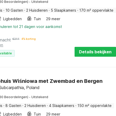
·
30 Beoordelingen)
Uitstekend
is
·
10 Gasten
·
2 Huisdieren
·
5 Slaapkamers
·
170 m² oppervlakte
Ligbedden
Tuin
29 meer
nnuleren tot 21 dagen voor aankomst
 nacht
€
344
4% korting
en
Details bekijken
vailable
ehuis Wiśniowa met Zwembad en Bergen
 Subcarpathia, Poland
·
30 Beoordelingen)
Uitstekend
is
·
8 Gasten
·
2 Huisdieren
·
4 Slaapkamers
·
150 m² oppervlakte
Ligbedden
Tuin
29 meer