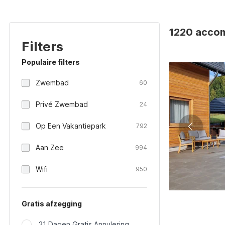
1220 accom
Filters
Populaire filters
Zwembad
60
Privé Zwembad
24
Op Een Vakantiepark
792
Aan Zee
994
Wifi
950
Gratis afzegging
21 Dagen Gratis Annulering