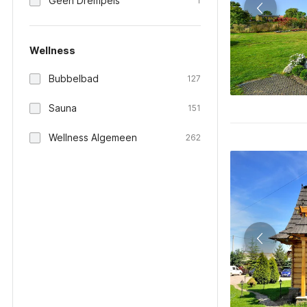
Geen Drempels
1
Wellness
Bubbelbad
127
Sauna
151
Wellness Algemeen
262