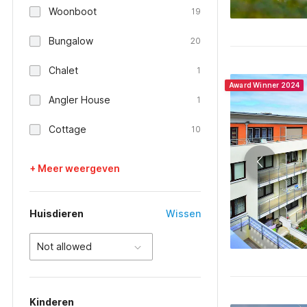
Woonboot
19
Bungalow
20
Chalet
1
Award Winner 2024
Angler House
1
Cottage
10
+ Meer weergeven
Huisdieren
Wissen
Not allowed
Kinderen