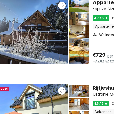
Apparte
Łapsze Niż
4.7 / 5
(
Apparteme
€
729
per
+
extra kost
Rijtjesh
r 2025
Ustronie Mo
4.5 / 5
(
Vakantiehu