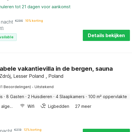
nnuleren tot 21 dagen voor aankomst
 nacht
€
296
10% korting
en
Details bekijken
vailable
bele vakantievilla in de bergen, sauna
Zdrój, Lesser Poland , Poland
·
11 Beoordelingen)
Uitstekend
is
·
8 Gasten
·
2 Huisdieren
·
4 Slaapkamers
·
100 m² oppervlakte
Wellness algemeen
Wifi
Ligbedden
27 meer
 nacht
€
319
12% korting