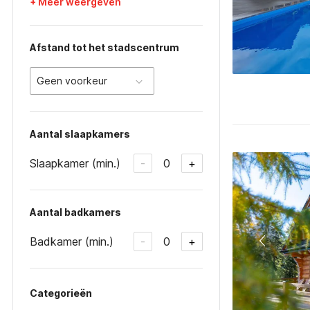
+ Meer weergeven
Afstand tot het stadscentrum
Geen voorkeur
Aantal slaapkamers
Slaapkamer (min.)
0
-
+
Aantal badkamers
Badkamer (min.)
0
-
+
Categorieën