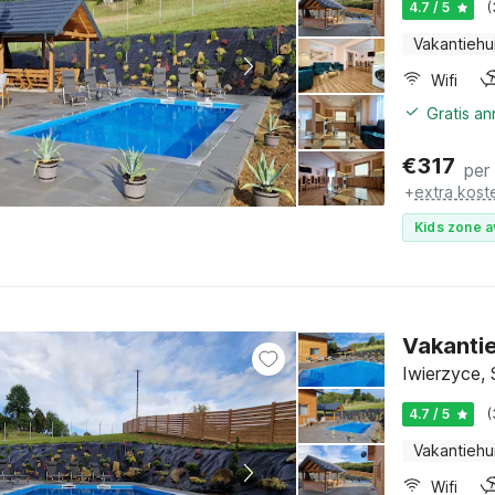
4.7 / 5
(
Vakantiehu
Wifi
Gratis a
€
317
per
+
extra kost
Kids zone a
Vakanti
Iwierzyce,
4.7 / 5
(
Vakantiehu
Wifi