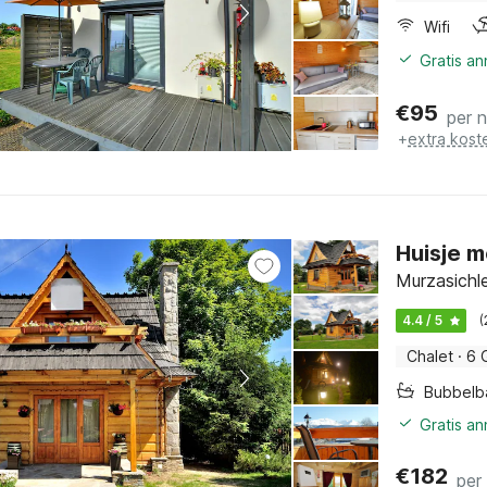
Wifi
Gratis a
€
95
per 
+
extra kost
Huisje m
Murzasichle
4.4 / 5
(
Chalet
·
6 
Bubbelb
Gratis a
€
182
per