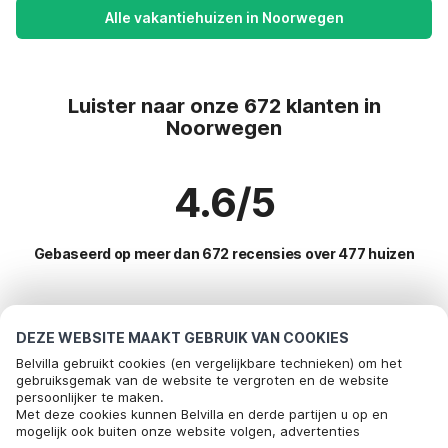
Alle vakantiehuizen in Noorwegen
Luister naar onze 672 klanten in
Noorwegen
4.6/5
Gebaseerd op meer dan 672 recensies over 477 huizen
Meest populaire bestemmingen voor
DEZE WEBSITE MAAKT GEBRUIK VAN COOKIES
vakantie
Belvilla gebruikt cookies (en vergelijkbare technieken) om het
gebruiksgemak van de website te vergroten en de website
persoonlijker te maken.
Populaire voorzieningen voor vakantie in Noorwegen
Bel om te boeken
Met deze cookies kunnen Belvilla en derde partijen u op en
mogelijk ook buiten onze website volgen, advertenties
Vakantiehuis voor 6 personen
Toplanden met topvoorzieningen voor vakanties