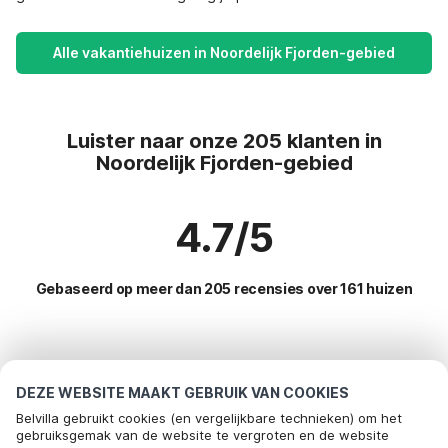
Alle vakantiehuizen in Noordelijk Fjorden-gebied
Luister naar onze 205 klanten in
Noordelijk Fjorden-gebied
4.7/5
Gebaseerd op meer dan 205 recensies over 161 huizen
Meest populaire bestemmingen voor
vakantie
DEZE WEBSITE MAAKT GEBRUIK VAN COOKIES
Belvilla gebruikt cookies (en vergelijkbare technieken) om het
Populaire voorzieningen voor vakantie in Noordelijk
gebruiksgemak van de website te vergroten en de website