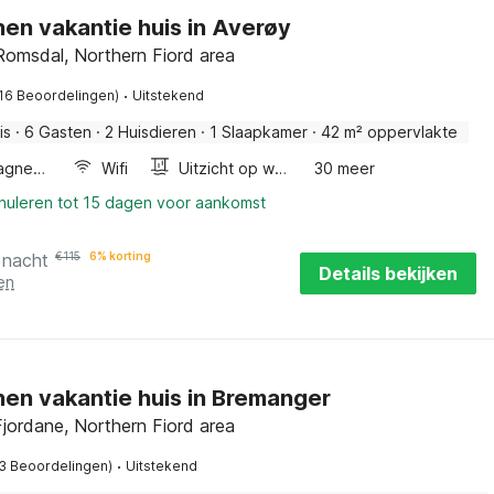
en vakantie huis in Averøy
omsdal, Northern Fiord area
·
(16 Beoordelingen)
Uitstekend
is
·
6 Gasten
·
2 Huisdieren
·
1 Slaapkamer
·
42 m² oppervlakte
Combimagnetron
Wifi
Uitzicht op water
30 meer
nnuleren tot 15 dagen voor aankomst
 nacht
€
115
6% korting
Details bekijken
en
en vakantie huis in Bremanger
jordane, Northern Fiord area
·
(3 Beoordelingen)
Uitstekend