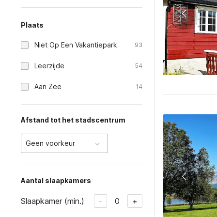
Plaats
Niet Op Een Vakantiepark
93
Leerzijde
54
Aan Zee
14
Afstand tot het stadscentrum
Geen voorkeur
Aantal slaapkamers
Slaapkamer (min.)
0
-
+