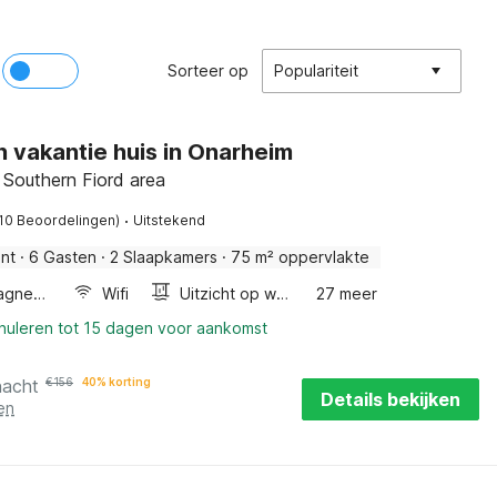
Sorteer op
Populariteit
n vakantie huis in Onarheim
 Southern Fiord area
·
(10 Beoordelingen)
Uitstekend
nt
·
6 Gasten
·
2 Slaapkamers
·
75 m² oppervlakte
Combimagnetron
Wifi
Uitzicht op water
27 meer
nnuleren tot 15 dagen voor aankomst
nacht
€
156
40% korting
Details bekijken
en