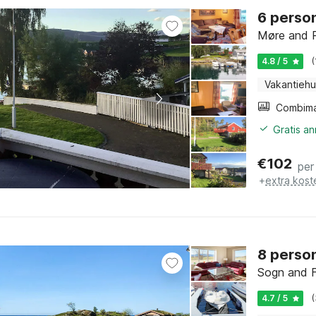
6 person
Møre and R
4.8 / 5
Vakantiehu
Gratis a
€
102
per
+
extra kost
8 person
Sogn and F
4.7 / 5