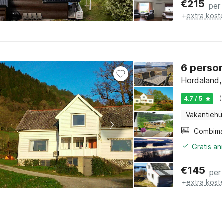
€
215
per
+
extra kost
6 person
Hordaland,
4.7 / 5
Vakantiehu
Gratis a
€
145
per
+
extra kost