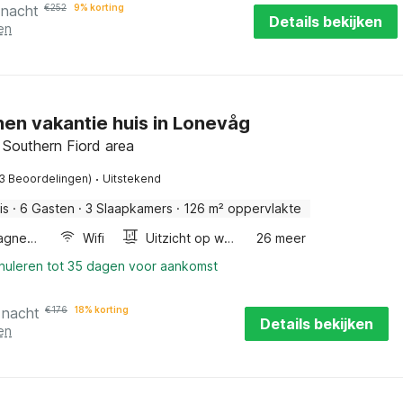
 nacht
€
252
9% korting
Details bekijken
en
en vakantie huis in Lonevåg
 Southern Fiord area
·
(3 Beoordelingen)
Uitstekend
is
·
6 Gasten
·
3 Slaapkamers
·
126 m² oppervlakte
Combimagnetron
Wifi
Uitzicht op water
26 meer
nnuleren tot 35 dagen voor aankomst
 nacht
€
176
18% korting
Details bekijken
en