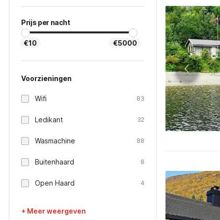
Prijs per nacht
€10
€5000
Voorzieningen
Wifi
83
Ledikant
32
Wasmachine
88
Buitenhaard
8
Open Haard
4
+ Meer weergeven