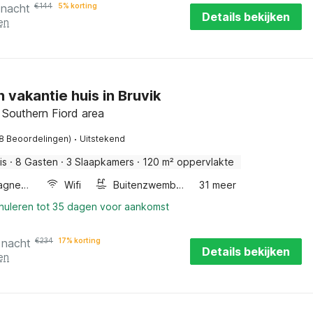
 nacht
€
144
5% korting
Details bekijken
en
n vakantie huis in Bruvik
 Southern Fiord area
·
(8 Beoordelingen)
Uitstekend
is
·
8 Gasten
·
3 Slaapkamers
·
120 m² oppervlakte
Combimagnetron
Wifi
Buitenzwembad
31 meer
nnuleren tot 35 dagen voor aankomst
 nacht
€
234
17% korting
Details bekijken
en