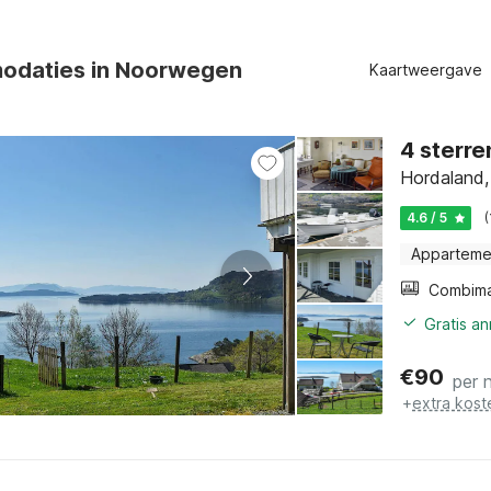
odaties in Noorwegen
Kaartweergave
4 sterre
Hordaland,
4.6 / 5
Apparteme
Gratis a
€
90
per 
+
extra kost