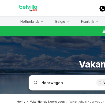
WIZARD MEMBER
Netherlands
België
Frankrijk
O
Vakan
V
Home
Vakantiehuis Noorwegen
Vakantiehuis Noorwegen 