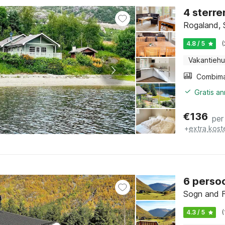
4 sterre
Rogaland, 
4.8 / 5
Vakantiehu
Gratis a
€
136
per
+
extra kost
6 persoo
Sogn and F
4.3 / 5