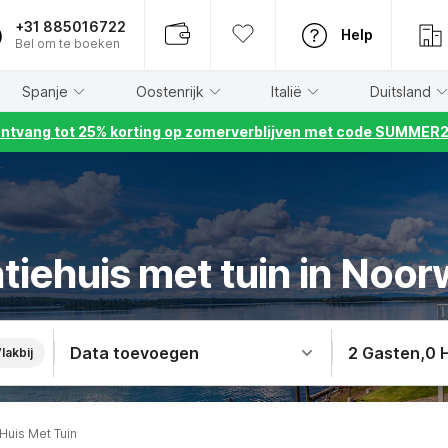
+31 885016722
Help
Bel om te boeken
Spanje
Oostenrijk
Italië
Duitsland
ntvang tot 25% korting op zomerverblijven met code SUMMER
tiehuis met tuin in Noo
Data toevoegen
2 Gasten
,
0 
lakbij
Huis Met Tuin