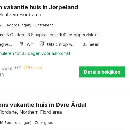
n vakantie huis in Jørpeland
Southern Fiord area
·
(25 Beoordelingen)
Uitstekend
is
·
8 Gasten
·
3 Slaapkamers
·
100 m² oppervlakte
Combimagnetron
Wifi
Uitzicht op water
35 meer
nnuleren tot 35 dagen voor aankomst
 nacht
€
211
33% korting
Details bekijken
en
ns vakantie huis in Øvre Årdal
jordane, Northern Fiord area
·
(19 Beoordelingen)
Zeer goed