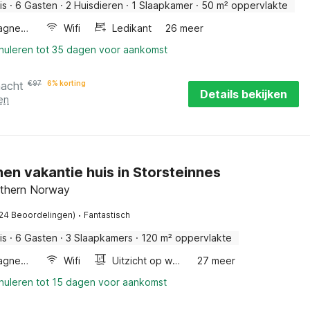
is
·
6 Gasten
·
2 Huisdieren
·
1 Slaapkamer
·
50 m² oppervlakte
Combimagnetron
Wifi
Ledikant
26 meer
nnuleren tot 35 dagen voor aankomst
nacht
€
97
6% korting
Details bekijken
en
en vakantie huis in Storsteinnes
rthern Norway
·
(24 Beoordelingen)
Fantastisch
is
·
6 Gasten
·
3 Slaapkamers
·
120 m² oppervlakte
Combimagnetron
Wifi
Uitzicht op water
27 meer
nnuleren tot 15 dagen voor aankomst