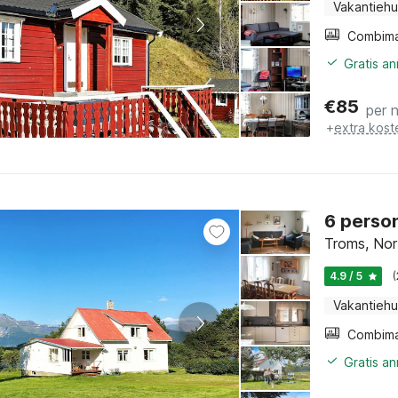
Vakantiehu
Gratis a
€
85
per 
+
extra kost
6 person
Troms, No
4.9 / 5
Vakantiehu
Gratis a