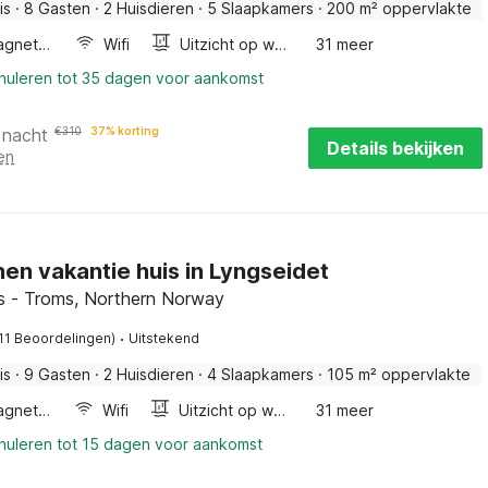
is
·
8 Gasten
·
2 Huisdieren
·
5 Slaapkamers
·
200 m² oppervlakte
Combimagnetron
Wifi
Uitzicht op water
31 meer
nnuleren tot 35 dagen voor aankomst
 nacht
€
310
37% korting
Details bekijken
en
en vakantie huis in Lyngseidet
 - Troms, Northern Norway
·
(11 Beoordelingen)
Uitstekend
is
·
9 Gasten
·
2 Huisdieren
·
4 Slaapkamers
·
105 m² oppervlakte
Combimagnetron
Wifi
Uitzicht op water
31 meer
nnuleren tot 15 dagen voor aankomst