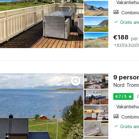
Vakantiehu
Gratis a
€
188
per
+
extra kost
9 person
Nord Troms
4.7 / 5
Vakantiehu
Gratis a