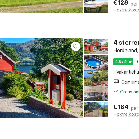
€
128
per
+
extra kost
4 sterre
Hordaland,
4.8 / 5
Vakantiehu
Gratis a
€
184
per
+
extra kost