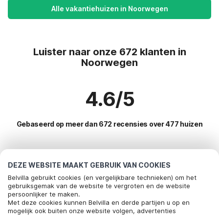
Alle vakantiehuizen in Noorwegen
Luister naar onze 672 klanten in
Noorwegen
4.6/5
Gebaseerd op meer dan 672 recensies over 477 huizen
Meest populaire bestemmingen voor
DEZE WEBSITE MAAKT GEBRUIK VAN COOKIES
vakantie
Belvilla gebruikt cookies (en vergelijkbare technieken) om het
gebruiksgemak van de website te vergroten en de website
persoonlijker te maken.
Populaire voorzieningen voor vakantie in Noorwegen
Bel om te boeken
Met deze cookies kunnen Belvilla en derde partijen u op en
mogelijk ook buiten onze website volgen, advertenties
Vakantiehuis voor 6 personen
Toplanden met topvoorzieningen voor vakanties