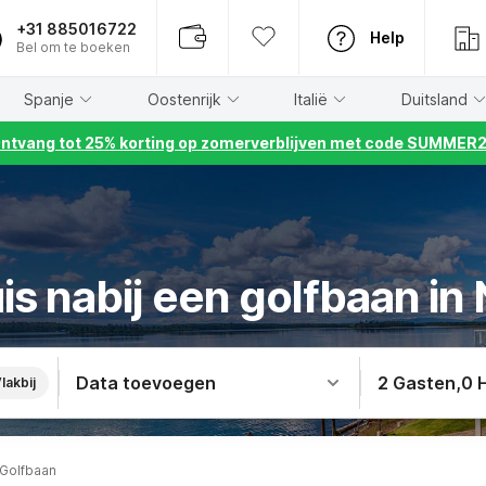
+31 885016722
Help
Bel om te boeken
Spanje
Oostenrijk
Italië
Duitsland
ntvang tot 25% korting op zomerverblijven met code SUMMER
is nabij een golfbaan i
Data toevoegen
2 Gasten
,
0 
lakbij
Golfbaan