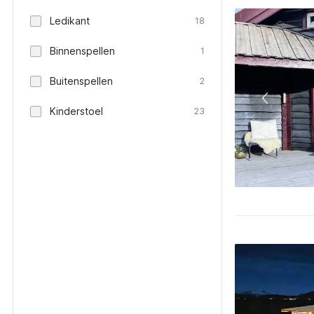
Ledikant
18
Binnenspellen
1
Buitenspellen
2
Kinderstoel
23