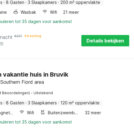
is
·
8 Gasten
·
3 Slaapkamers
·
200 m² oppervlakte
ine
Wasbak
Wifi
21 meer
nnuleren tot 35 dagen voor aankomst
 nacht
€
207
6% korting
Details bekijken
en
n vakantie huis in Bruvik
 Southern Fiord area
·
8 Beoordelingen)
Uitstekend
is
·
8 Gasten
·
3 Slaapkamers
·
120 m² oppervlakte
Combimagnetron
Wifi
Buitenzwembad
32 meer
nnuleren tot 35 dagen voor aankomst