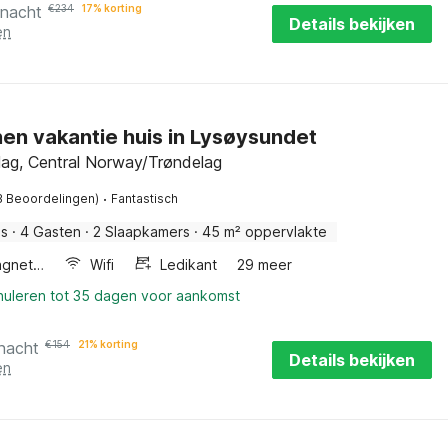
 nacht
€
234
17% korting
Details bekijken
en
en vakantie huis in Lysøysundet
lag, Central Norway/Trøndelag
·
3 Beoordelingen)
Fantastisch
is
·
4 Gasten
·
2 Slaapkamers
·
45 m² oppervlakte
Combimagnetron
Wifi
Ledikant
29 meer
nnuleren tot 35 dagen voor aankomst
 nacht
€
154
21% korting
Details bekijken
en