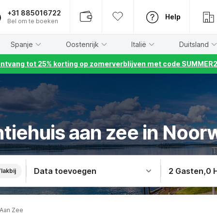
+31 885016722
Help
Bel om te boeken
Spanje
Oostenrijk
Italië
Duitsland
ntvang tot 25% korting op zomerverblijven met code SUMMER
tiehuis aan zee in Noo
Data toevoegen
2 Gasten
,
0 
lakbij
 Aan Zee