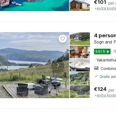
€
101
per
+
extra kost
4 person
Sogn and F
5.0 / 5
(
Vakantiehu
Gratis a
€
124
per
+
extra kost