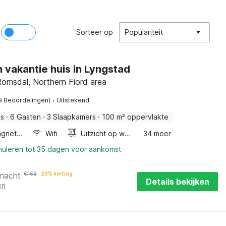
Sorteer op
Populariteit
n vakantie huis in Lyngstad
omsdal, Northern Fiord area
·
9 Beoordelingen)
Uitstekend
is
·
6 Gasten
·
3 Slaapkamers
·
100 m² oppervlakte
Combimagnetron
Wifi
Uitzicht op water
34 meer
nnuleren tot 35 dagen voor aankomst
 nacht
€
166
20% korting
Details bekijken
en