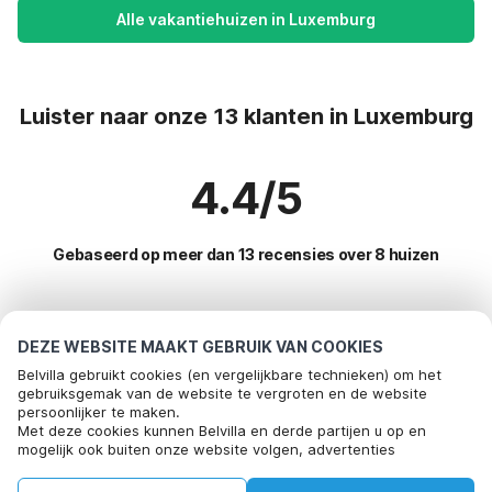
Alle vakantiehuizen in Luxemburg
Luister naar onze 13 klanten in Luxemburg
4.4/5
Gebaseerd op meer dan 13 recensies over 8 huizen
Meest populaire bestemmingen voor
DEZE WEBSITE MAAKT GEBRUIK VAN COOKIES
vakantie
Belvilla gebruikt cookies (en vergelijkbare technieken) om het
gebruiksgemak van de website te vergroten en de website
persoonlijker te maken.
Populaire voorzieningen voor vakantie in Luxemburg
Bel om te boeken
Met deze cookies kunnen Belvilla en derde partijen u op en
mogelijk ook buiten onze website volgen, advertenties
Vakantiehuis op een vakantiepark
Toplanden met topvoorzieningen voor vakanties
afstemmen op uw interesses en u informatie laten delen via
Tent lodge
social media.