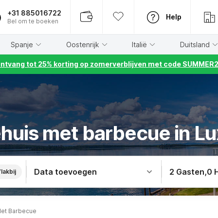
+31 885016722
Help
Bel om te boeken
Spanje
Oostenrijk
Italië
Duitsland
ntvang tot 25% korting op zomerverblijven met code SUMMER
huis met barbecue in 
Data toevoegen
2 Gasten
,
0 
lakbij
Met Barbecue