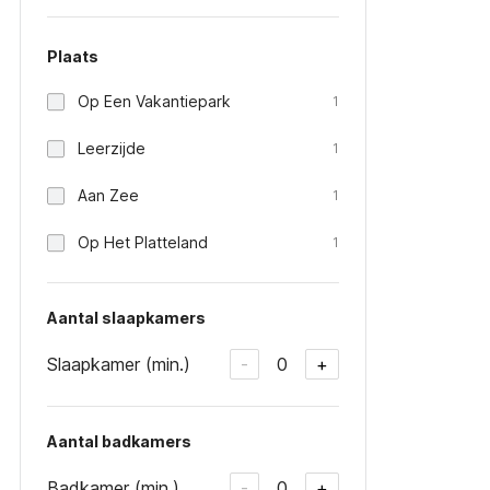
Plaats
Op Een Vakantiepark
1
Leerzijde
1
Aan Zee
1
Op Het Platteland
1
Aantal slaapkamers
Slaapkamer (min.)
0
-
+
Aantal badkamers
Badkamer (min.)
0
-
+