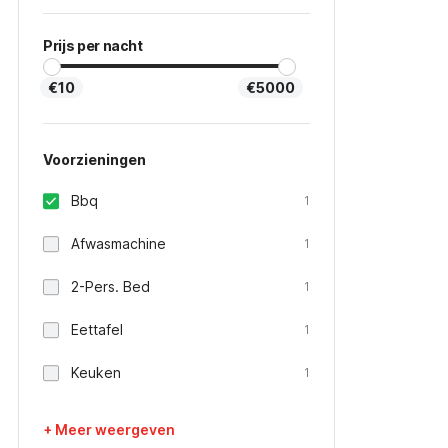
Prijs per nacht
€10
€5000
Voorzieningen
Bbq
1
Afwasmachine
1
2-Pers. Bed
1
Eettafel
1
Keuken
1
+ Meer weergeven