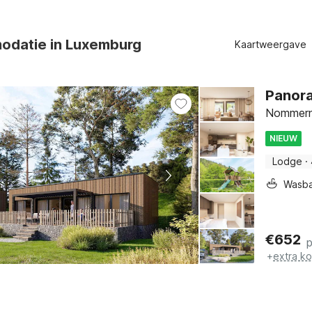
odatie in Luxemburg
Kaartweergave
Panora
Nommern,
NIEUW
Lodge
·
Wasb
€
652
+
extra k