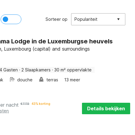
Sorteer op
Populariteit
ma Lodge in de Luxemburgse heuvels
 Luxembourg (capital) and surroundings
4 Gasten
·
2 Slaapkamers
·
30 m² oppervlakte
ak
douche
terras
13 meer
per nacht
€
1119
43% korting
Details bekijken
osten