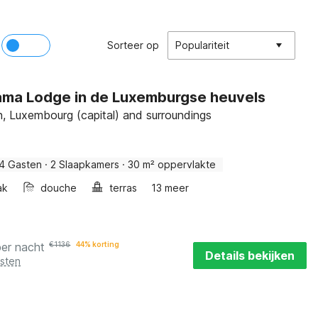
Sorteer op
Populariteit
ma Lodge in de Luxemburgse heuvels
 Luxembourg (capital) and surroundings
4 Gasten
·
2 Slaapkamers
·
30 m² oppervlakte
ak
douche
terras
13 meer
per nacht
€
1136
44% korting
Details bekijken
osten