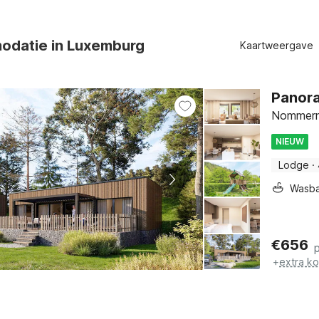
odatie in Luxemburg
Kaartweergave
Panora
Nommern,
NIEUW
Lodge
·
Wasb
€
656
+
extra k