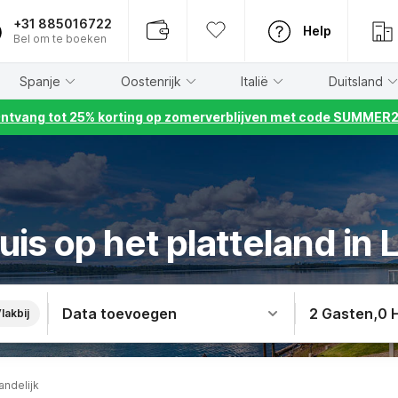
+31 885016722
Help
Bel om te boeken
Spanje
Oostenrijk
Italië
Duitsland
ntvang tot 25% korting op zomerverblijven met code SUMMER
uis op het platteland in
Data toevoegen
2 Gasten
,
0 
lakbij
andelijk