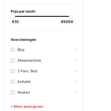
Prijs per nacht
€10
€5000
Voorzieningen
Bbq
1
Afwasmachine
1
2-Pers. Bed
1
Eettafel
1
Keuken
1
+ Meer weergeven