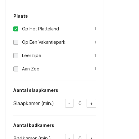
Plaats
Op Het Platteland
1
Op Een Vakantiepark
1
Leerzijde
1
Aan Zee
1
Aantal slaapkamers
Slaapkamer (min.)
0
-
+
Aantal badkamers
Badkamer (min.)
0
-
+