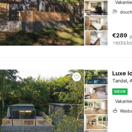
Vakantie
douc
€
289
+
extra k
Luxe l
Tandel, 
NIEUW
Vakantie
Wasb