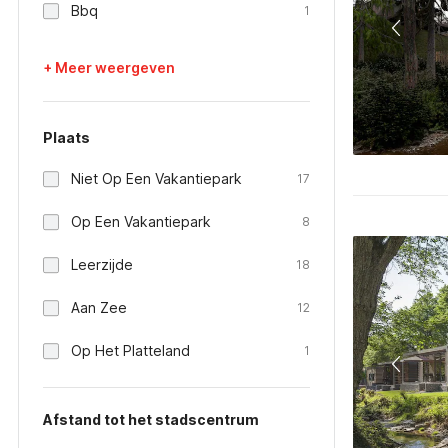
Bbq
1
+ Meer weergeven
Plaats
Niet Op Een Vakantiepark
17
Op Een Vakantiepark
8
Leerzijde
18
Aan Zee
12
Op Het Platteland
1
Afstand tot het stadscentrum