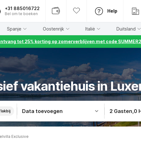
+31 885016722
Help
Bel om te boeken
Spanje
Oostenrijk
Italië
Duitsland
ntvang tot 25% korting op zomerverblijven met code SUMMER
sief vakantiehuis in Lux
Data toevoegen
2 Gasten
,
0 
lakbij
lvilla Exclusive