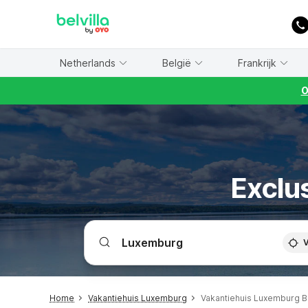
WIZARD MEMBER
Netherlands
België
Frankrijk
O
Exclu
V
Home
Vakantiehuis Luxemburg
Vakantiehuis Luxemburg Be