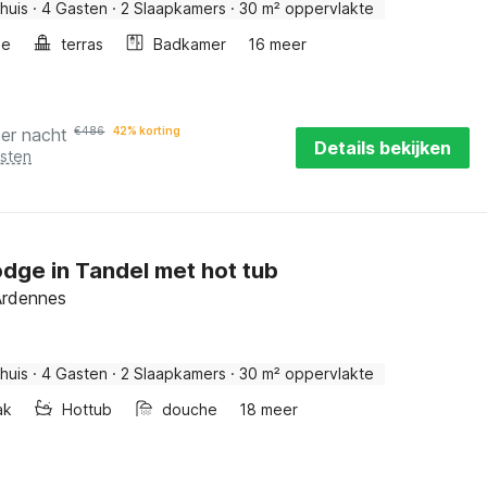
huis
·
4 Gasten
·
2 Slaapkamers
·
30 m² oppervlakte
he
terras
Badkamer
16 meer
per nacht
€
486
42% korting
Details bekijken
osten
odge in Tandel met hot tub
Ardennes
huis
·
4 Gasten
·
2 Slaapkamers
·
30 m² oppervlakte
ak
Hottub
douche
18 meer