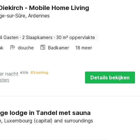
iekirch - Mobile Home Living
ge-sur-Sûre, Ardennes
4 Gasten
·
2 Slaapkamers
·
30 m² oppervlakte
ak
douche
Badkamer
18 meer
er nacht
€
176
8% korting
Details bekijken
osten
ige lodge in Tandel met sauna
 Luxembourg (capital) and surroundings