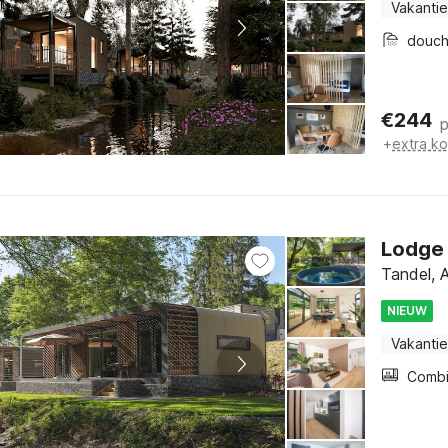
Vakantie
douc
€
244
+
extra k
Lodge 
Tandel, 
NIEUW
Vakantie