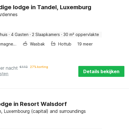
ige lodge in Tandel, Luxemburg
Ardennes
huis
·
4 Gasten
·
2 Slaapkamers
·
30 m² oppervlakte
Combimagnetron
Wasbak
Hottub
19 meer
per nacht
€
440
27% korting
Details bekijken
osten
odge in Resort Walsdorf
 Luxembourg (capital) and surroundings