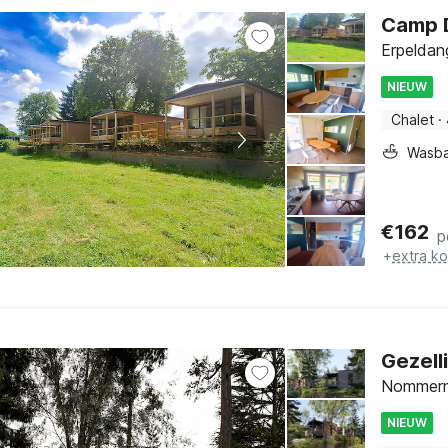
Camp D
Erpeldan
NIEUW
Chalet
·
Wasb
€
162
p
+
extra k
Gezell
Nommern,
NIEUW