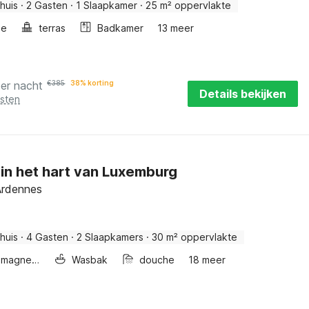
huis
·
2 Gasten
·
1 Slaapkamer
·
25 m² oppervlakte
he
terras
Badkamer
13 meer
per nacht
€
385
38% korting
Details bekijken
osten
in het hart van Luxemburg
Ardennes
huis
·
4 Gasten
·
2 Slaapkamers
·
30 m² oppervlakte
Combimagnetron
Wasbak
douche
18 meer