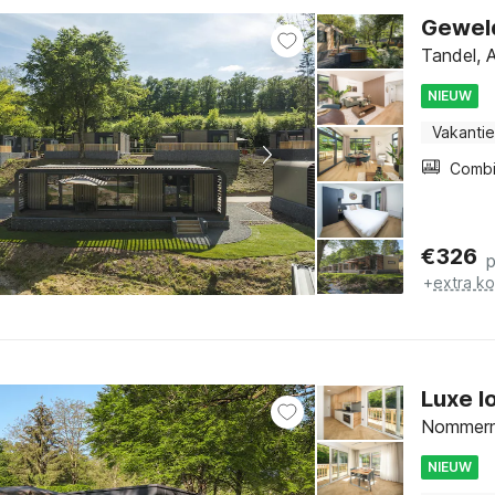
Geweld
Tandel, 
NIEUW
Vakantie
€
326
+
extra k
Luxe l
Nommern,
NIEUW