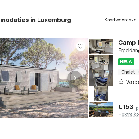
modaties in Luxemburg
Kaartweergave
Camp D
Erpeldan
NIEUW
Chalet
·
Wasb
€
153
p
+
extra k