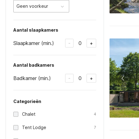
Geen voorkeur
Aantal slaapkamers
Slaapkamer (min.)
0
-
+
Aantal badkamers
Badkamer (min.)
0
-
+
Categorieën
Chalet
4
Tent Lodge
7