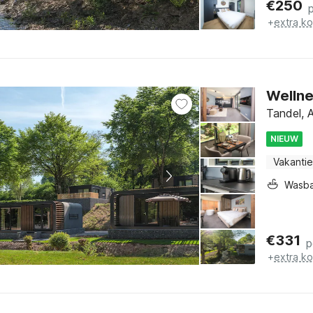
€
250
+
extra k
Wellne
Tandel, 
NIEUW
Vakantie
Wasb
€
331
p
+
extra k