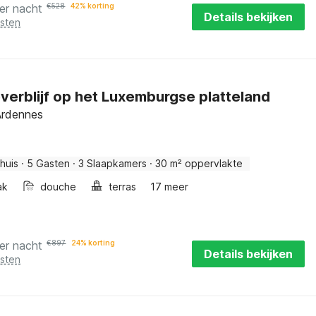
er nacht
€
528
42% korting
Details bekijken
osten
everblijf op het Luxemburgse platteland
Ardennes
huis
·
5 Gasten
·
3 Slaapkamers
·
30 m² oppervlakte
ak
douche
terras
17 meer
er nacht
€
897
24% korting
Details bekijken
osten