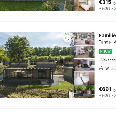
€
315
p
+
extra k
Famili
Tandel, 
NIEUW
Vakantie
Wasb
€
691
p
+
extra k