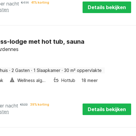
per nacht
€
414
41% korting
Details bekijken
osten
ss-lodge met hot tub, sauna
Ardennes
huis
·
2 Gasten
·
1 Slaapkamer
·
30 m² oppervlakte
ak
Wellness algemeen
Hottub
18 meer
er nacht
€
533
39% korting
Details bekijken
osten