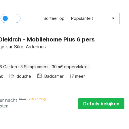
Sorteer op
Populariteit
iekirch - Mobilehome Plus 6 pers
ge-sur-Sûre, Ardennes
6 Gasten
·
3 Slaapkamers
·
30 m² oppervlakte
ak
douche
Badkamer
17 meer
er nacht
€
192
21% korting
Details bekijken
osten