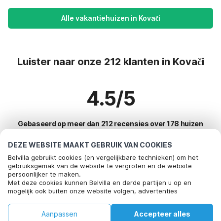
Alle vakantiehuizen in Kovači
Luister naar onze 212 klanten in Kovači
4.5/5
Gebaseerd op meer dan 212 recensies over 178 huizen
DEZE WEBSITE MAAKT GEBRUIK VAN COOKIES
Belvilla gebruikt cookies (en vergelijkbare technieken) om het
Meest populaire bestemmingen voor
gebruiksgemak van de website te vergroten en de website
persoonlijker te maken.
vakantie
Met deze cookies kunnen Belvilla en derde partijen u op en
mogelijk ook buiten onze website volgen, advertenties
Top steden met top voorzieningen voor vakantie
afstemmen op uw interesses en u informatie laten delen via
social media.
Kindvriendelijke vakantiehuizen bayeux
Aanpassen
Accepteer alles
Door op "accepteren" te klikken gaat u hiermee akkoord. Meer
Top steden met top voorzieningen voor vakantie