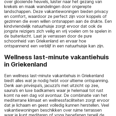
over glooiende heuvels, luister naar het gezang van
krekels en maak wandelingen door ongerepte
landschappen. Deze vakantiewoningen bieden privacy
en comfort, waardoor ze perfect zijn voor koppels of
gezinnen die even willen ontsnappen aan de drukte. Een
kindvriendelijk natuurhuisje zorgt ervoor dat ook de
jongste reizigers zich veilig en vrij voelen om te spelen in
de buitenlucht. Laat je verrassen door de pure
schoonheid van Griekenland en ervaar hoe
ontspannend een verblijf in een natuurhuisje kan zijn.
Wellness last-minute vakantiehuis
in Griekenland
Een wellness last-minute vakantiehuis in Griekenland
biedt alles wat je nodig hebt voor ultieme ontspanning.
Denk aan privéspa’s, jacuzzi’s met uitzicht op zee,
sauna’s en luxe badkamers waar je helemaal tot rust
komt na een dag vol avontuur. De combinatie van het
mediterrane klimaat en wellnessfaciliteiten zorgt ervoor
dat je lichaam en geest volledig kunnen herstellen. Veel
vakantiewoningen beschikken over ruime terrassen
waar je kunt mediteren of yoga beoefenen terwijl de