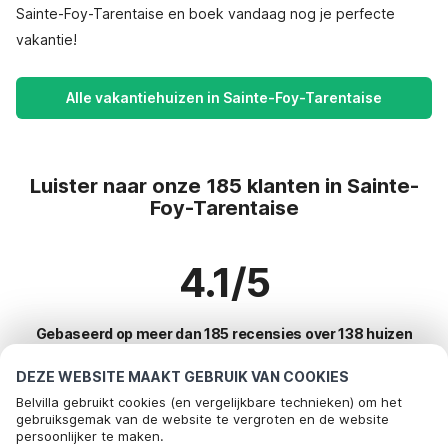
Sainte-Foy-Tarentaise en boek vandaag nog je perfecte
vakantie!
Alle vakantiehuizen in Sainte-Foy-Tarentaise
Luister naar onze 185 klanten in Sainte-
Foy-Tarentaise
4.1/5
Gebaseerd op meer dan 185 recensies over 138 huizen
DEZE WEBSITE MAAKT GEBRUIK VAN COOKIES
Belvilla gebruikt cookies (en vergelijkbare technieken) om het
Meest populaire bestemmingen voor
gebruiksgemak van de website te vergroten en de website
persoonlijker te maken.
vakantie