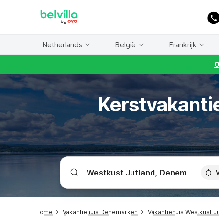
WIZARD MEMBER
Netherlands
België
Frankrijk
O
Kerstvakantie
V
Home
Vakantiehuis Denemarken
Vakantiehuis Westkust J