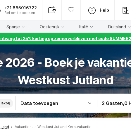
+31 885016722
Help
Bel om te boeken
Spanje
Oostenrijk
Italië
Duitsland
ntvang tot 25% korting op zomerverblijven met code SUMMER
 2026 - Boek je vakanti
Westkust Jutland
Data toevoegen
2 Gasten
,
0 
lakbij
utland
Vakantiehuis Westkust Jutland Kerstvakantie