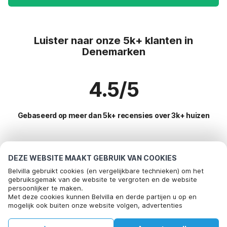
Luister naar onze 5k+ klanten in
Denemarken
4.5/5
Gebaseerd op meer dan 5k+ recensies over 3k+ huizen
Meest populaire bestemmingen voor
DEZE WEBSITE MAAKT GEBRUIK VAN COOKIES
vakantie
Belvilla gebruikt cookies (en vergelijkbare technieken) om het
gebruiksgemak van de website te vergroten en de website
persoonlijker te maken.
Populaire voorzieningen voor vakantie in Denemarken
Met deze cookies kunnen Belvilla en derde partijen u op en
mogelijk ook buiten onze website volgen, advertenties
Vakantiehuis voor 6 personen
Toplanden met topvoorzieningen voor vakanties
afstemmen op uw interesses en u informatie laten delen via
Vakantiehuis aan zee
social media.
Kindvriendelijke vakantiehuizen duitsland