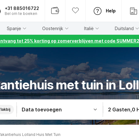
+31 885016722
Help
Bel om te boeken
Spanje
Oostenrijk
Italië
Duitsland
ntvang tot 25% korting op zomerverblijven met code SUMMER
antiehuis met tuin in Lol
Data toevoegen
2 Gasten
,
0 
lakbij
akantiehuis Lolland Huis Met Tuin