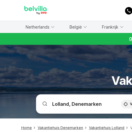
WIZARD MEMBER
Netherlands
België
Frankrijk
O
Vak
V
Home
Vakantiehuis Denemarken
Vakantiehuis Lolland
V