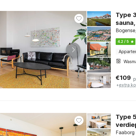
Type 3: 4½ kamers, 1e+2e verdieping
sauna,
Bogense,
4.2 / 5
Apparte
Wasm
€
109
p
+
extra k
Type 5: 2 kamers, 1 verdieping, woonk
verdie
Faaborg 