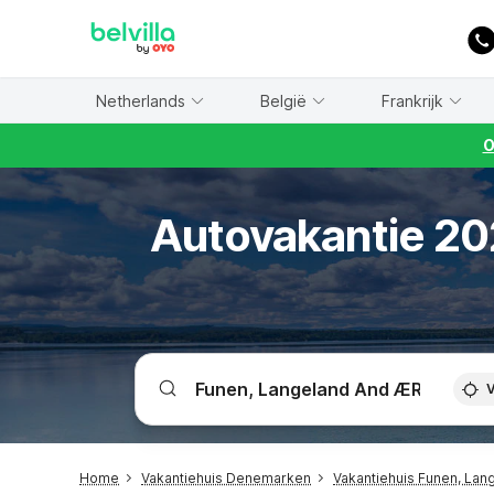
WIZARD MEMBER
Netherlands
België
Frankrijk
O
Autovakantie 202
V
Home
Vakantiehuis Denemarken
Vakantiehuis Funen, Lan