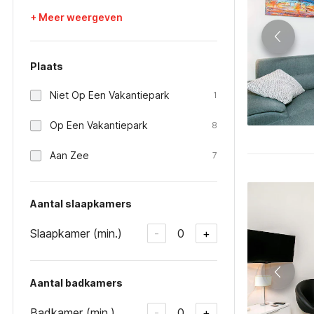
+ Meer weergeven
Plaats
Niet Op Een Vakantiepark
1
Op Een Vakantiepark
8
Aan Zee
7
Aantal slaapkamers
Slaapkamer (min.)
0
-
+
Aantal badkamers
Badkamer (min.)
0
-
+