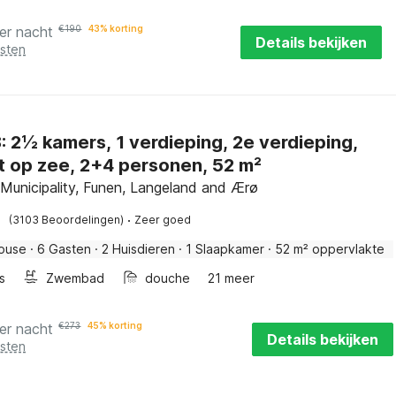
er nacht
€
190
43% korting
Details bekijken
osten
dieping,
ht op zee, 2+4 personen, 52 m²
Municipality, Funen, Langeland and Ærø
·
(3103 Beoordelingen)
Zeer goed
house
·
6 Gasten
·
2 Huisdieren
·
1 Slaapkamer
·
52 m² oppervlakte
s
Zwembad
douche
21 meer
er nacht
€
273
45% korting
Details bekijken
osten