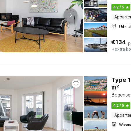
4.2 / 5
Apparte
€
134
p
+
extra k
Type 1: 4 kamers, woonkamer, 6 persone
m²
Bogense,
4.2 / 5
Apparte
Wasm