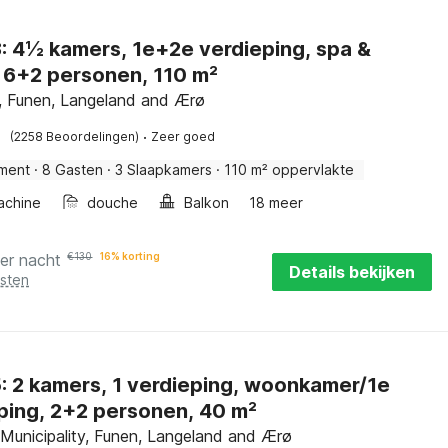
, spa &
 6+2 personen, 110 m²
 Funen, Langeland and Ærø
·
(2258 Beoordelingen)
Zeer goed
ment
·
8 Gasten
·
3 Slaapkamers
·
110 m² oppervlakte
achine
douche
Balkon
18 meer
er nacht
€
130
16% korting
Details bekijken
osten
amer/1e
ping, 2+2 personen, 40 m²
Municipality, Funen, Langeland and Ærø