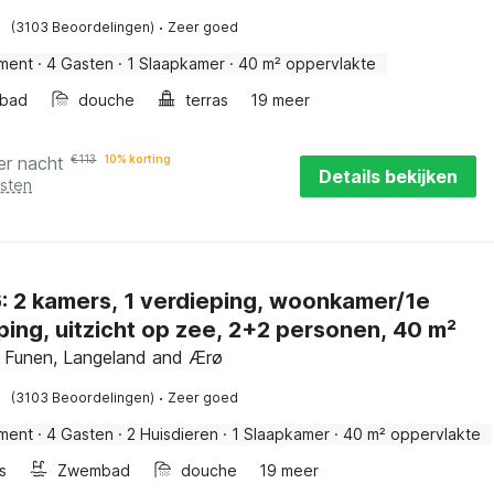
·
(3103 Beoordelingen)
Zeer goed
ment
·
4 Gasten
·
1 Slaapkamer
·
40 m² oppervlakte
bad
douche
terras
19 meer
er nacht
€
113
10% korting
Details bekijken
osten
amer/1e
ping, uitzicht op zee, 2+2 personen, 40 m²
 Funen, Langeland and Ærø
·
(3103 Beoordelingen)
Zeer goed
ment
·
4 Gasten
·
2 Huisdieren
·
1 Slaapkamer
·
40 m² oppervlakte
s
Zwembad
douche
19 meer