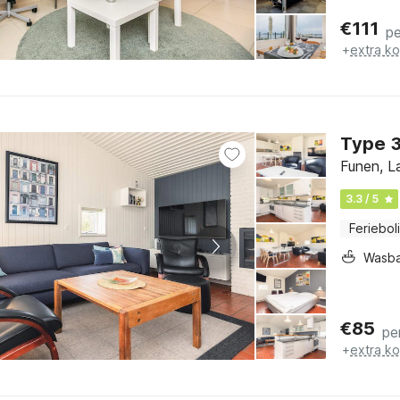
€
111
p
+
extra k
Funen, L
3.3 / 5
Feriebol
Wasb
€
85
pe
+
extra k