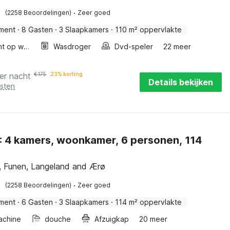
·
(2258 Beoordelingen)
Zeer goed
ment
·
8 Gasten
·
3 Slaapkamers
·
110 m² oppervlakte
Uitzicht op water
Wasdroger
Dvd-speler
22 meer
er nacht
€
175
23% korting
Details bekijken
osten
n, 114
 Funen, Langeland and Ærø
·
(2258 Beoordelingen)
Zeer goed
ment
·
6 Gasten
·
3 Slaapkamers
·
114 m² oppervlakte
achine
douche
Afzuigkap
20 meer