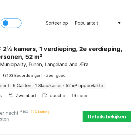
Sorteer op
Populariteit
ieping,
rsonen, 52 m²
Municipality, Funen, Langeland and Ærø
·
(3103 Beoordelingen)
Zeer goed
ment
·
6 Gasten
·
1 Slaapkamer
·
52 m² oppervlakte
s
Zwembad
douche
19 meer
er nacht
€
163
20% korting
Details bekijken
osten