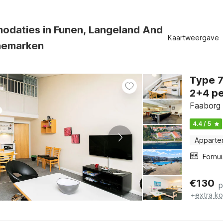
odaties in Funen, Langeland And
Kaartweergave
nemarken
Type 7: 2½ kamers, 1 verdieping, 2e verd
2+4 pe
Faaborg 
4.4 / 5
Apparte
Fornui
€
130
p
+
extra k