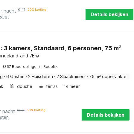
er nacht
€
141
20% korting
Details bekijken
osten
Type 3: 3 kamers, Standaard, 6 personen, 75 m²
angeland and Ærø
·
(367 Beoordelingen)
Redelijk
ig
·
6 Gasten
·
2 Huisdieren
·
2 Slaapkamers
·
75 m² oppervlakte
ak
douche
terras
14 meer
r nacht
€
183
53% korting
Details bekijken
osten