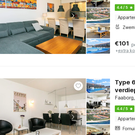
4.4 / 5
Apparte
Zwem
€
101
p
+
extra k
Type 6: 2 kamers, 1 verdieping, woonk
verdie
Faaborg,
4.4 / 5
Apparte
Fornui