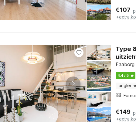
€
107
p
+
extra k
Type 8: 2½ kamers, 1 verdieping, 2e ver
uitzic
Faaborg 
4.4 / 5
angler 
Fornui
€
149
p
+
extra k