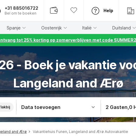
+31 885016722
Help
Bel om te boeken
Spanje
Oostenrijk
Italië
Duitsland
ntvang tot 25% korting op zomerverblijven met code SUMMER
6 - Boek je vakantie vo
Langeland and Ærø
Data toevoegen
2 Gasten
,
0 
lakbij
geland and Ærø
Vakantiehuis Funen, Langeland and Ærø Autovakantie