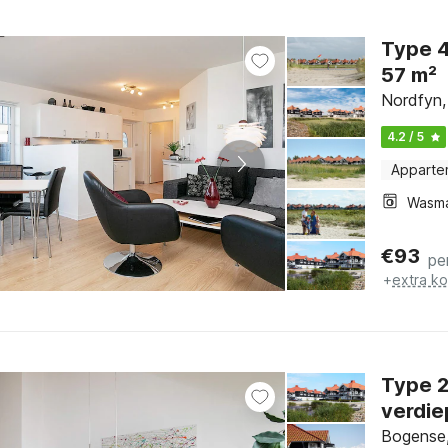
Type 4: 3 kamers, woonkamer, 2+3 pe
57 m²
Nordfyn,
4.2 / 5
Apparte
Wasm
€
93
pe
+
extra k
Type 2: 4½ kamers, uitzicht op zee
verdie
Bogense,