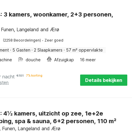
rsonen,
 Funen, Langeland and Ærø
·
(2258 Beoordelingen)
Zeer goed
ment
·
5 Gasten
·
2 Slaapkamers
·
57 m² oppervlakte
achine
douche
Afzuigkap
16 meer
r nacht
€
101
7% korting
Details bekijken
osten
, 1e+2e
ping, spa & sauna, 6+2 personen, 110 m²
 Funen, Langeland and Ærø