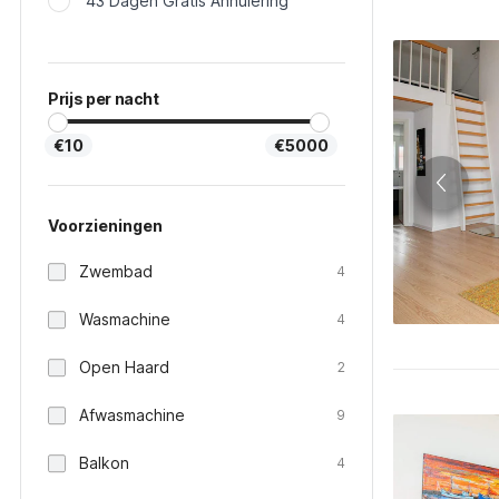
43 Dagen Gratis Annulering
Prijs per nacht
€10
€5000
Voorzieningen
Zwembad
4
Wasmachine
4
Open Haard
2
Afwasmachine
9
Balkon
4