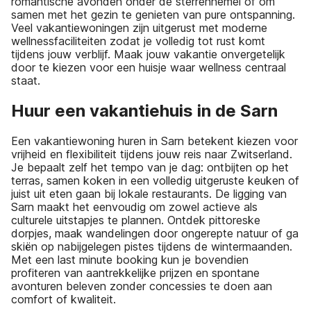
romantische avonden onder de sterrenhemel of om
samen met het gezin te genieten van pure ontspanning.
Veel vakantiewoningen zijn uitgerust met moderne
wellnessfaciliteiten zodat je volledig tot rust komt
tijdens jouw verblijf. Maak jouw vakantie onvergetelijk
door te kiezen voor een huisje waar wellness centraal
staat.
Huur een vakantiehuis in de Sarn
Een vakantiewoning huren in Sarn betekent kiezen voor
vrijheid en flexibiliteit tijdens jouw reis naar Zwitserland.
Je bepaalt zelf het tempo van je dag: ontbijten op het
terras, samen koken in een volledig uitgeruste keuken of
juist uit eten gaan bij lokale restaurants. De ligging van
Sarn maakt het eenvoudig om zowel actieve als
culturele uitstapjes te plannen. Ontdek pittoreske
dorpjes, maak wandelingen door ongerepte natuur of ga
skiën op nabijgelegen pistes tijdens de wintermaanden.
Met een last minute booking kun je bovendien
profiteren van aantrekkelijke prijzen en spontane
avonturen beleven zonder concessies te doen aan
comfort of kwaliteit.