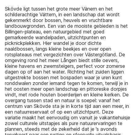
Skövde ligt tussen het grote meer Vänern en het
schilderachtige Vättern, in een landschap dat wordt
gekenmerkt door bossen, heuvels en vruchtbare
landbouwgronden. Een van de mooiste gebieden is het
Billingen-plateau, een natuurgebied met goed
gemarkeerde wandelpaden, uitzichtpunten en
picknickplekken. Hier wandel je door dichte
naaldbossen, langs kleine beekjes en over open
rotsplateaus met vergezichten over Västergötland. De
omgeving rond het meer Lången biedt stille oevers,
kleine havens en zwemsteigers, perfect voor zomerse
dagen op of aan het water. Richting het zuiden liggen
uitgestrekte bossen met bospaden waar je uren kunt
ronddwalen zonder iemand tegen te komen, terwijl je in
het oosten meer open landschap en pittoreske dorpjes
vindt, met rode houten boerderijen en kleine kerken. De
overgang tussen stad en natuur is soepel: vanaf het
centrum van Skövde sta je in korte tijd aan een meer, in
een natuurreservaat of op een uitzichtpunt. Deze
variatie maakt het eenvoudig om vanuit je vakantiehuisje
zowel culturele uitstapjes als pure natuurervaringen te
plannen, steeds met de zekerheid dat je ’s avonds
terugkeert naar een rustige en sfeervolle uitvalsbasis.