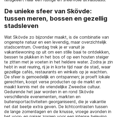
De unieke sfeer van Skövde:
tussen meren, bossen en gezellig
stadsleven
Wat Skövde zo bijzonder maakt, is de combinatie van
ongerepte natuur en een levendig, maar overzichtelijk
stadscentrum. Overdag trek je er vanuit je
vakantiewoning op uit om een stille baai te ontdekken,
bessen te plukken in het bos of op een houten steiger
te zitten met je voeten in het heldere water. Zodra je zin
hebt in wat reuring, rij je in korte tijd naar de stad, waar
gezellige cafés, restaurants en winkels op je wachten.
De sfeer is gemoedelijk en ontspannen; je proeft lokale
gerechten, koopt verse producten op de markt en
maakt kennis met de vriendelijke Zweedse cultuur.
Gedurende het jaar worden in en rond Skövde
verschillende evenementen, markten en
buitensportactiviteiten georganiseerd, die je vakantie
net dat beetje extra geven. De lichtcontrasten tussen
de lange zomerdagen en de knusse, vroege avonden in
het voor- en najaar zorgen voor een intense beleving