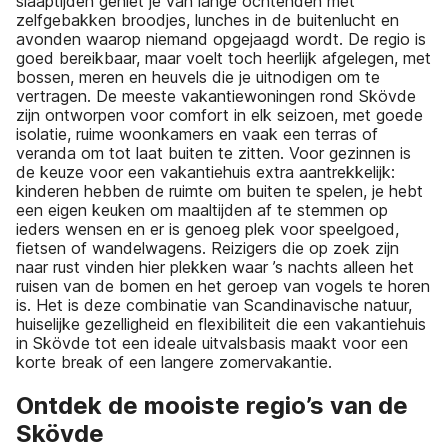
slaaptijden geniet je van lange ochtenden met
zelfgebakken broodjes, lunches in de buitenlucht en
avonden waarop niemand opgejaagd wordt. De regio is
goed bereikbaar, maar voelt toch heerlijk afgelegen, met
bossen, meren en heuvels die je uitnodigen om te
vertragen. De meeste vakantiewoningen rond Skövde
zijn ontworpen voor comfort in elk seizoen, met goede
isolatie, ruime woonkamers en vaak een terras of
veranda om tot laat buiten te zitten. Voor gezinnen is
de keuze voor een vakantiehuis extra aantrekkelijk:
kinderen hebben de ruimte om buiten te spelen, je hebt
een eigen keuken om maaltijden af te stemmen op
ieders wensen en er is genoeg plek voor speelgoed,
fietsen of wandelwagens. Reizigers die op zoek zijn
naar rust vinden hier plekken waar ’s nachts alleen het
ruisen van de bomen en het geroep van vogels te horen
is. Het is deze combinatie van Scandinavische natuur,
huiselijke gezelligheid en flexibiliteit die een vakantiehuis
in Skövde tot een ideale uitvalsbasis maakt voor een
korte break of een langere zomervakantie.
Ontdek de mooiste regio’s van de
Skövde