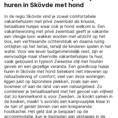
huren in Skövde met hond
In de regio Skövde vind je zowel comfortabele
vakantiehuizen met privé zwembad als knusse,
betaalbare huisjes waar ook je hond welkom is. Een
vakantiewoning met privé zwembad geeft je vakantie
een vleugje luxe: wakker worden met uitzicht op het
bos, een verfrissende ochtendduik en daarna rustig
ontbijten op het terras, terwijl de kinderen spelen in het
water. Voor wie liever budgetvriendelijk reist, zijn er
eenvoudige maar sfeervolle vakantiehuisjes te huur,
vaak gebouwd in typisch Zweedse stijl met houten
gevels en een gezellige veranda. Een goedkoop huisje
huren in Skövde met hond betekent niet inleveren op
natuurbeleving of comfort; veel van deze woningen
liggen juist op bijzondere plekken, zoals aan een
bosmeer of aan de rand van een natuurgebied. Zo
combineer je betaalbaarheid met het gevoel van vrijheid
dat zo kenmerkend is voor Zweden. Je kookt samen in
de keuken, maakt ’s avonds een kampvuurplek klaar in
de tuin of geniet binnen van een knisperende
houtkachel. Het geld dat je bespaart op de
accommodatie, kun je besteden aan uitstapjes in de