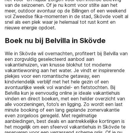
van de seizoenen. Of je nu komt voor stilte aan het
meer, outdoor avontuur op de Billingen of een weekend
vol Zweedse fika-momenten in de stad, Skövde voelt al
snel als een plek waar je helemaal tot rust komt en
nieuwe energie opdoet.
Boek nu bij Belvilla in Skövde
Wie in Skövde wil overnachten, profiteert bij Belvilla van
een zorgvuldig geselecteerd aanbod aan
vakantiehuizen, van knusse blokhut tot moderne
vakantiewoning aan het water. Je vindt er inspirerende
plekjes voor een romantische getaway, een
kindvriendelijk verblijf met het hele gezin of een
avontuurlijke week vol wandel- en fietstochten. Bij
Belvilla kun je eenvoudig online je ideale vakantiehuis
vinden en direct boeken, met een helder overzicht van
alle voorzieningen, foto’s en ligging. Zo wordt een last
minute booking of een lang geplande zomervakantie
even zorgeloos geregeld. Met regelmatige
aanbiedingen, best deals en aantrekkelijke kortingen is
het mogelijk om een sfeervol vakantiehuis in Skövde te
reserveren voor een verrassend scherpe prijs. Of je nu