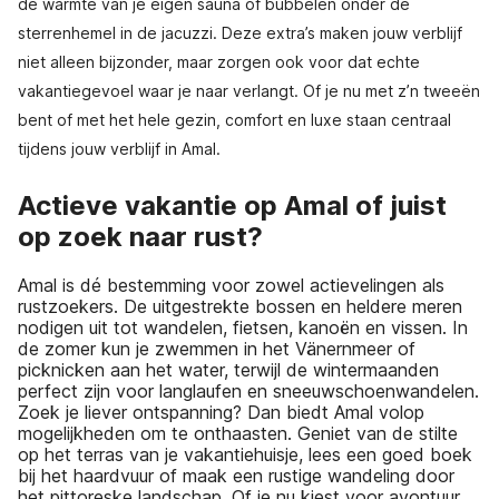
de warmte van je eigen sauna of bubbelen onder de
sterrenhemel in de jacuzzi. Deze extra’s maken jouw verblijf
niet alleen bijzonder, maar zorgen ook voor dat echte
vakantiegevoel waar je naar verlangt. Of je nu met z’n tweeën
bent of met het hele gezin, comfort en luxe staan centraal
tijdens jouw verblijf in Amal.
Actieve vakantie op Amal of juist
op zoek naar rust?
Amal is dé bestemming voor zowel actievelingen als
rustzoekers. De uitgestrekte bossen en heldere meren
nodigen uit tot wandelen, fietsen, kanoën en vissen. In
de zomer kun je zwemmen in het Vänernmeer of
picknicken aan het water, terwijl de wintermaanden
perfect zijn voor langlaufen en sneeuwschoenwandelen.
Zoek je liever ontspanning? Dan biedt Amal volop
mogelijkheden om te onthaasten. Geniet van de stilte
op het terras van je vakantiehuisje, lees een goed boek
bij het haardvuur of maak een rustige wandeling door
het pittoreske landschap. Of je nu kiest voor avontuur