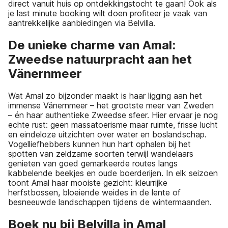
direct vanuit huis op ontdekkingstocht te gaan! Ook als
je last minute booking wilt doen profiteer je vaak van
aantrekkelijke aanbiedingen via Belvilla.
De unieke charme van Amal:
Zweedse natuurpracht aan het
Vänernmeer
Wat Amal zo bijzonder maakt is haar ligging aan het
immense Vänernmeer – het grootste meer van Zweden
– én haar authentieke Zweedse sfeer. Hier ervaar je nog
echte rust: geen massatoerisme maar ruimte, frisse lucht
en eindeloze uitzichten over water en boslandschap.
Vogelliefhebbers kunnen hun hart ophalen bij het
spotten van zeldzame soorten terwijl wandelaars
genieten van goed gemarkeerde routes langs
kabbelende beekjes en oude boerderijen. In elk seizoen
toont Amal haar mooiste gezicht: kleurrijke
herfstbossen, bloeiende weides in de lente of
besneeuwde landschappen tijdens de wintermaanden.
Boek nu bij Belvilla in Amal