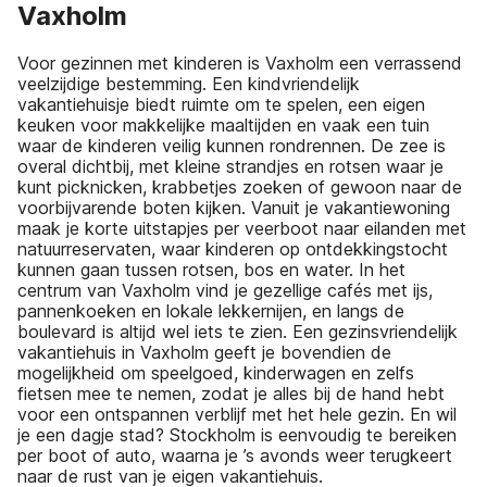
Vaxholm
Voor gezinnen met kinderen is Vaxholm een verrassend
veelzijdige bestemming. Een kindvriendelijk
vakantiehuisje biedt ruimte om te spelen, een eigen
keuken voor makkelijke maaltijden en vaak een tuin
waar de kinderen veilig kunnen rondrennen. De zee is
overal dichtbij, met kleine strandjes en rotsen waar je
kunt picknicken, krabbetjes zoeken of gewoon naar de
voorbijvarende boten kijken. Vanuit je vakantiewoning
maak je korte uitstapjes per veerboot naar eilanden met
natuurreservaten, waar kinderen op ontdekkingstocht
kunnen gaan tussen rotsen, bos en water. In het
centrum van Vaxholm vind je gezellige cafés met ijs,
pannenkoeken en lokale lekkernijen, en langs de
boulevard is altijd wel iets te zien. Een gezinsvriendelijk
vakantiehuis in Vaxholm geeft je bovendien de
mogelijkheid om speelgoed, kinderwagen en zelfs
fietsen mee te nemen, zodat je alles bij de hand hebt
voor een ontspannen verblijf met het hele gezin. En wil
je een dagje stad? Stockholm is eenvoudig te bereiken
per boot of auto, waarna je ’s avonds weer terugkeert
naar de rust van je eigen vakantiehuis.