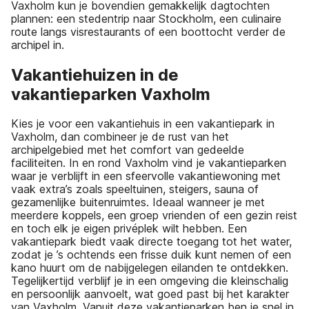
Vaxholm kun je bovendien gemakkelijk dagtochten
plannen: een stedentrip naar Stockholm, een culinaire
route langs visrestaurants of een boottocht verder de
archipel in.
Vakantiehuizen in de
vakantieparken Vaxholm
Kies je voor een vakantiehuis in een vakantiepark in
Vaxholm, dan combineer je de rust van het
archipelgebied met het comfort van gedeelde
faciliteiten. In en rond Vaxholm vind je vakantieparken
waar je verblijft in een sfeervolle vakantiewoning met
vaak extra’s zoals speeltuinen, steigers, sauna of
gezamenlijke buitenruimtes. Ideaal wanneer je met
meerdere koppels, een groep vrienden of een gezin reist
en toch elk je eigen privéplek wilt hebben. Een
vakantiepark biedt vaak directe toegang tot het water,
zodat je ’s ochtends een frisse duik kunt nemen of een
kano huurt om de nabijgelegen eilanden te ontdekken.
Tegelijkertijd verblijf je in een omgeving die kleinschalig
en persoonlijk aanvoelt, wat goed past bij het karakter
van Vaxholm. Vanuit deze vakantieparken ben je snel in