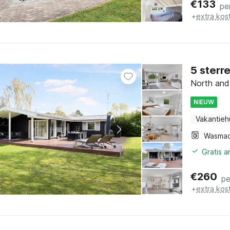
€
133
pe
+
extra kos
5 sterr
North and
NIEUW
Vakantieh
Wasmac
Gratis 
€
260
pe
+
extra kos