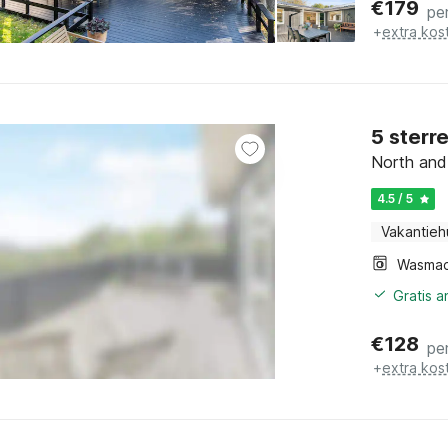
€
179
pe
+
extra kos
5 sterr
North and
4.5 / 5
Vakantieh
Wasmac
Gratis 
€
128
pe
+
extra kos