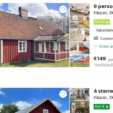
9 perso
Klippan, 
2.0 / 5
Vakantieh
Gratis 
€
149
pe
+
extra kos
4 sterr
Klippan, 
5.0 / 5