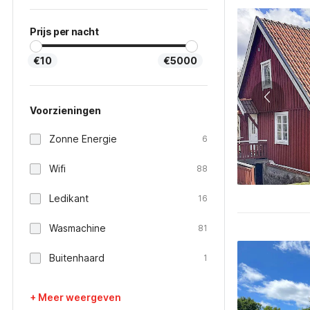
Prijs per nacht
€10
€5000
Voorzieningen
Zonne Energie
6
Wifi
88
Ledikant
16
Wasmachine
81
Buitenhaard
1
+ Meer weergeven