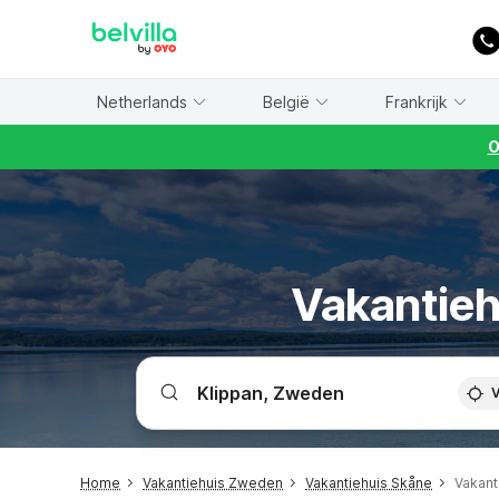
WIZARD MEMBER
Netherlands
België
Frankrijk
O
Vakantiehu
V
Home
Vakantiehuis Zweden
Vakantiehuis Skåne
Vakant