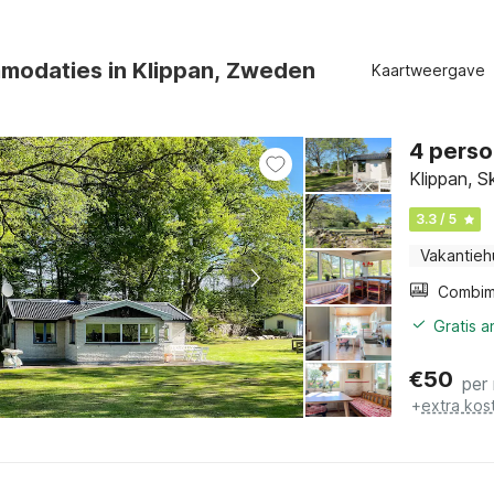
modaties in Klippan, Zweden
Kaartweergave
4 perso
Klippan, 
3.3 / 5
Vakantieh
Gratis 
€
50
per
+
extra kos