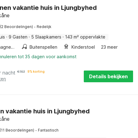
nen vakantie huis in Ljungbyhed
Skåne
·
(2 Beoordelingen)
Redelijk
uis
·
9 Gasten
·
5 Slaapkamers
·
143 m² oppervlakte
Combimagnetron
Buitenspellen
Kinderstoel
23 meer
annuleren tot 35 dagen voor aankomst
r nacht
€
163
9% korting
Details bekijken
ten
en vakantie huis in Ljungbyhed
Skåne
·
(11 Beoordelingen)
Fantastisch