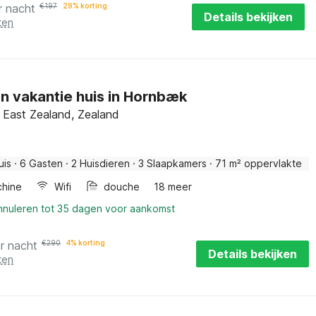
r nacht
€
197
29% korting
Details bekijken
ten
en vakantie huis in Hornbæk
 East Zealand, Zealand
uis
·
6 Gasten
·
2 Huisdieren
·
3 Slaapkamers
·
71 m² oppervlakte
hine
Wifi
douche
18 meer
annuleren tot 35 dagen voor aankomst
r nacht
€
290
4% korting
Details bekijken
ten