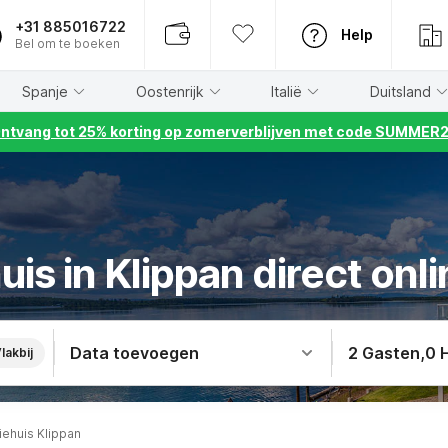
+31 885016722
Help
Bel om te boeken
Spanje
Oostenrijk
Italië
Duitsland
ntvang tot 25% korting op zomerverblijven met code SUMMER
is in Klippan direct on
Data toevoegen
2 Gasten
,
0 
lakbij
iehuis Klippan