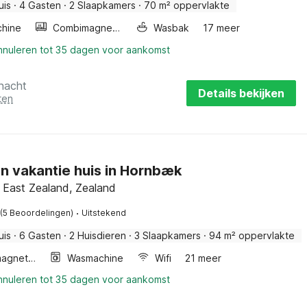
uis
·
4 Gasten
·
2 Slaapkamers
·
70 m² oppervlakte
hine
Combimagnetron
Wasbak
17 meer
annuleren tot 35 dagen voor aankomst
 nacht
Details bekijken
ten
en vakantie huis in Hornbæk
 East Zealand, Zealand
·
(5 Beoordelingen)
Uitstekend
uis
·
6 Gasten
·
2 Huisdieren
·
3 Slaapkamers
·
94 m² oppervlakte
Combimagnetron
Wasmachine
Wifi
21 meer
annuleren tot 35 dagen voor aankomst