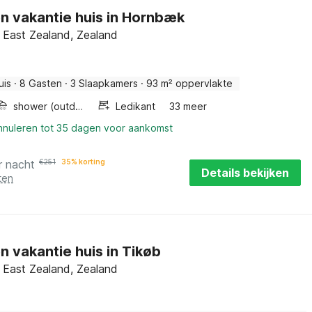
en vakantie huis in Hornbæk
 East Zealand, Zealand
uis
·
8 Gasten
·
3 Slaapkamers
·
93 m² oppervlakte
shower (outdoor)
Ledikant
33 meer
annuleren tot 35 dagen voor aankomst
r nacht
€
251
35% korting
Details bekijken
ten
n vakantie huis in Tikøb
 East Zealand, Zealand