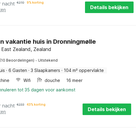
r nacht
€
210
9% korting
Details bekijken
ten
en vakantie huis in Dronningmølle
 East Zealand, Zealand
·
(10 Beoordelingen)
Uitstekend
uis
·
6 Gasten
·
3 Slaapkamers
·
104 m² oppervlakte
hine
Wifi
douche
16 meer
annuleren tot 35 dagen voor aankomst
r nacht
€
233
43% korting
Details bekijken
ten