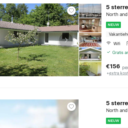
5 sterr
North and
NIEUW
Vakantieh
Wifi
Gratis 
€
156
pe
+
extra kos
5 sterre
North and
NIEUW