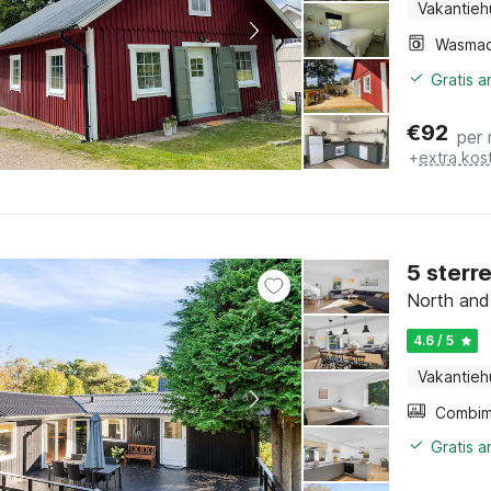
Vakantieh
Wasmac
Gratis 
€
92
per
+
extra kos
5 sterr
North and
4.6 / 5
Vakantieh
Gratis 