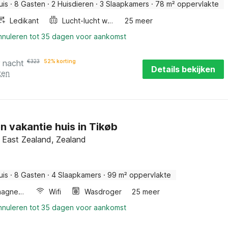
uis
·
8 Gasten
·
2 Huisdieren
·
3 Slaapkamers
·
78 m² oppervlakte
Ledikant
Lucht-lucht warmtepomp
25 meer
annuleren tot 35 dagen voor aankomst
r nacht
€
323
52% korting
Details bekijken
ten
n vakantie huis in Tikøb
 East Zealand, Zealand
uis
·
8 Gasten
·
4 Slaapkamers
·
99 m² oppervlakte
Combimagnetron
Wifi
Wasdroger
25 meer
annuleren tot 35 dagen voor aankomst