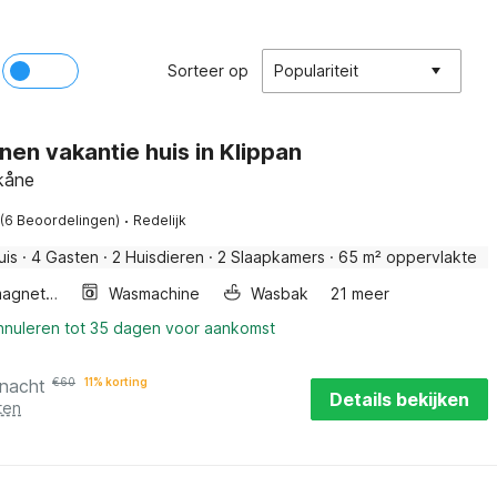
Sorteer op
Populariteit
nen vakantie huis in Klippan
Skåne
·
(6 Beoordelingen)
Redelijk
uis
·
4 Gasten
·
2 Huisdieren
·
2 Slaapkamers
·
65 m² oppervlakte
Combimagnetron
Wasmachine
Wasbak
21 meer
annuleren tot 35 dagen voor aankomst
 nacht
€
60
11% korting
Details bekijken
ten