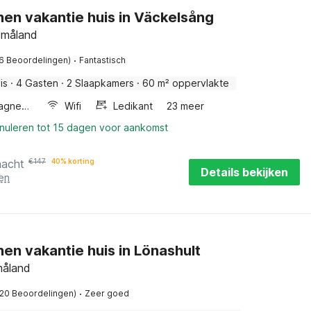
nen vakantie huis in Väckelsång
Småland
·
(6 Beoordelingen)
Fantastisch
is
·
4 Gasten
·
2 Slaapkamers
·
60 m² oppervlakte
Combimagnetron
Wifi
Ledikant
23 meer
nnuleren tot 15 dagen voor aankomst
nacht
€
147
40% korting
Details bekijken
en
en vakantie huis in Lönashult
måland
·
(20 Beoordelingen)
Zeer goed