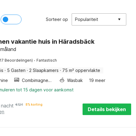
Sorteer op
Populariteit
nen vakantie huis in Häradsbäck
Småland
·
(17 Beoordelingen)
Fantastisch
is
·
5 Gasten
·
2 Slaapkamers
·
75 m² oppervlakte
hine
Combimagnetron
Wasbak
19 meer
nnuleren tot 15 dagen voor aankomst
 nacht
€
124
8% korting
Details bekijken
en