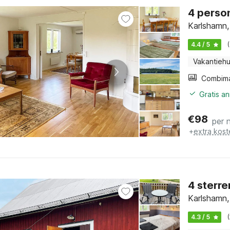
4 perso
Karlshamn,
4.4 / 5
Vakantiehu
Gratis a
€
98
per 
+
extra kost
4 sterre
Karlshamn,
4.3 / 5