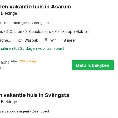
nen vakantie huis in Asarum
 Blekinge
·
(41 Beoordelingen)
Zeer goed
is
·
4 Gasten
·
2 Slaapkamers
·
70 m² oppervlakte
Combimagnetron
Wasbak
Wifi
18 meer
nnuleren tot 35 dagen voor aankomst
nacht
€
135
29% korting
Details bekijken
en
n vakantie huis in Svängsta
 Blekinge
·
(29 Beoordelingen)
Zeer goed