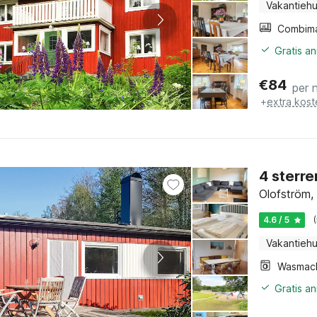
Vakantiehu
Gratis a
€
84
per 
+
extra kost
4 sterre
Olofström,
4.6 / 5
Vakantiehu
Wasmac
Gratis a