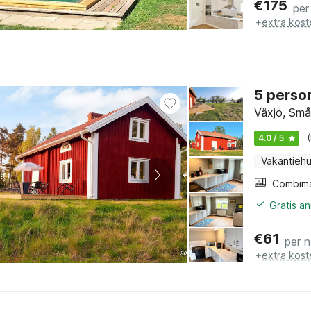
€
175
per
+
extra kost
5 person
Växjö, Små
4.0 / 5
Vakantiehu
Gratis a
€
61
per 
+
extra kost