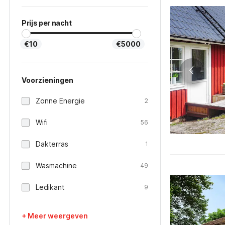
Prijs per nacht
€10
€5000
Voorzieningen
Zonne Energie
2
Wifi
56
Dakterras
1
Wasmachine
49
Ledikant
9
+ Meer weergeven