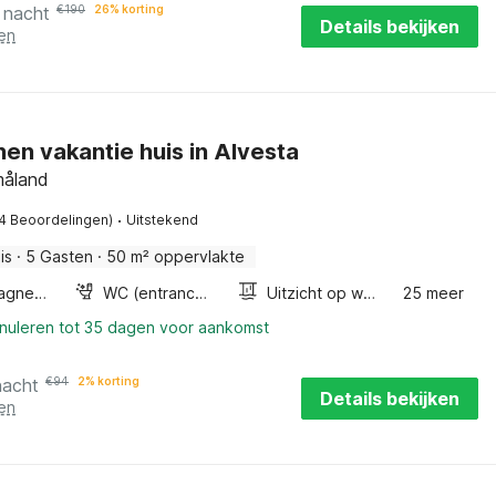
 nacht
€
190
26% korting
Details bekijken
en
en vakantie huis in Alvesta
måland
·
(4 Beoordelingen)
Uitstekend
is
·
5 Gasten
·
50 m² oppervlakte
Combimagnetron
WC (entrance from outside)
Uitzicht op water
25 meer
nnuleren tot 35 dagen voor aankomst
nacht
€
94
2% korting
Details bekijken
en