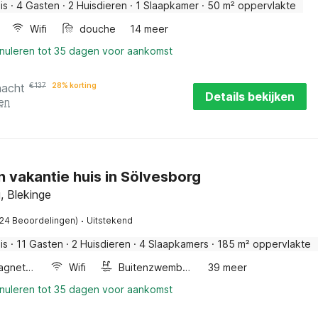
is
·
4 Gasten
·
2 Huisdieren
·
1 Slaapkamer
·
50 m² oppervlakte
Wifi
douche
14 meer
nnuleren tot 35 dagen voor aankomst
nacht
€
137
28% korting
Details bekijken
en
n vakantie huis in Sölvesborg
, Blekinge
·
(24 Beoordelingen)
Uitstekend
is
·
11 Gasten
·
2 Huisdieren
·
4 Slaapkamers
·
185 m² oppervlakte
Combimagnetron
Wifi
Buitenzwembad
39 meer
nnuleren tot 35 dagen voor aankomst