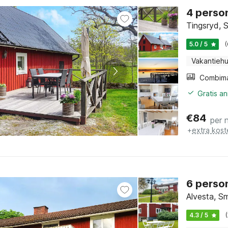
4 perso
Tingsryd, 
5.0 / 5
Vakantiehu
Gratis a
€
84
per 
+
extra kost
6 person
Alvesta, S
4.3 / 5