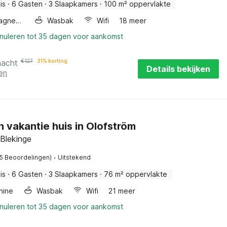
is
·
6 Gasten
·
3 Slaapkamers
·
100 m² oppervlakte
Combimagnetron
Wasbak
Wifi
18 meer
nnuleren tot 35 dagen voor aankomst
nacht
€
127
31% korting
Details bekijken
en
n vakantie huis in Olofström
 Blekinge
·
(5 Beoordelingen)
Uitstekend
is
·
6 Gasten
·
3 Slaapkamers
·
76 m² oppervlakte
hine
Wasbak
Wifi
21 meer
nnuleren tot 35 dagen voor aankomst