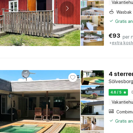
Vakantiehu
Wasbak
Gratis a
€
93
per 
+
extra kost
4 sterre
Sölvesborg
4.6 / 5
Vakantiehu
Gratis a