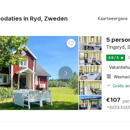
odaties in Ryd, Zweden
Kaartweergave
5 perso
Tingsryd, 
4.9 / 5
Vakantiehu
Wasmac
Gratis a
€
107
per
+
extra kost