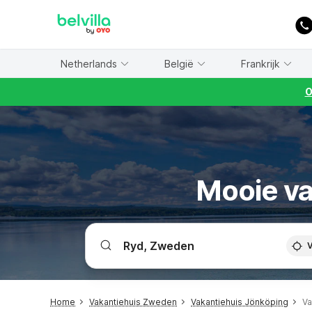
WIZARD MEMBER
Netherlands
België
Frankrijk
O
Mooie va
V
Home
Vakantiehuis Zweden
Vakantiehuis Jönköping
Va