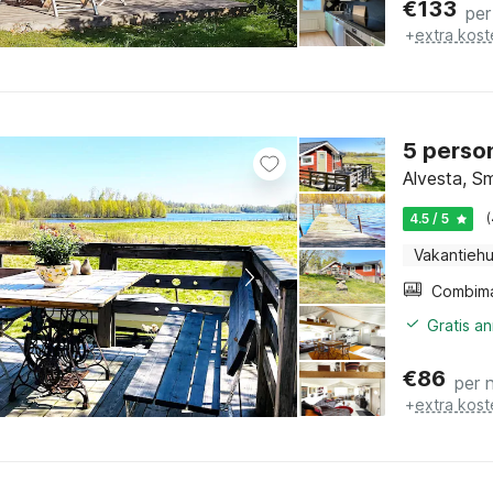
€
133
per
+
extra kost
5 person
Alvesta, S
4.5 / 5
Vakantiehu
Gratis a
€
86
per 
+
extra kost