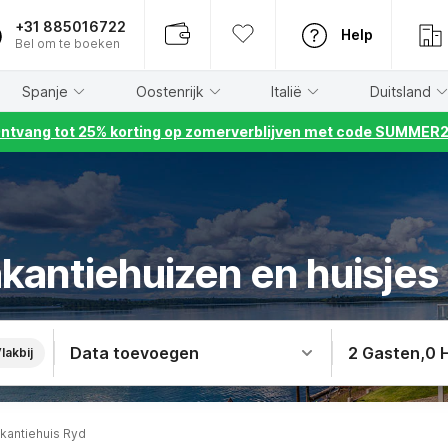
+31 885016722
Help
Bel om te boeken
Spanje
Oostenrijk
Italië
Duitsland
ntvang tot 25% korting op zomerverblijven met code SUMMER
kantiehuizen en huisjes 
Data toevoegen
2 Gasten
,
0 
lakbij
kantiehuis Ryd