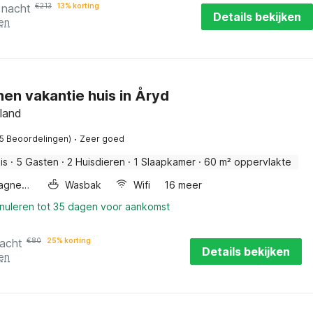
 nacht
€
213
13% korting
Details bekijken
en
en vakantie huis in Åryd
land
·
(5 Beoordelingen)
Zeer goed
is
·
5 Gasten
·
2 Huisdieren
·
1 Slaapkamer
·
60 m² oppervlakte
Combimagnetron
Wasbak
Wifi
16 meer
nnuleren tot 35 dagen voor aankomst
nacht
€
80
25% korting
Details bekijken
en